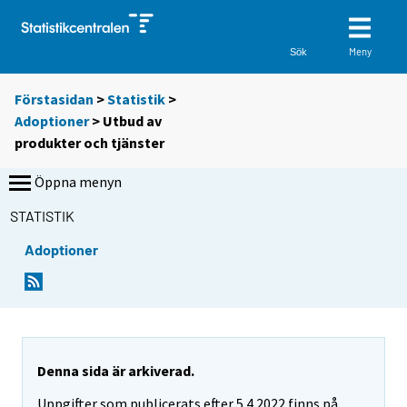
Meny
Sök
Förstasidan
>
Statistik
>
Adoptioner
> Utbud av
produkter och tjänster
Öppna menyn
STATISTIK
Adoptioner
Denna sida är arkiverad.
Uppgifter som publicerats efter 5.4.2022 finns på