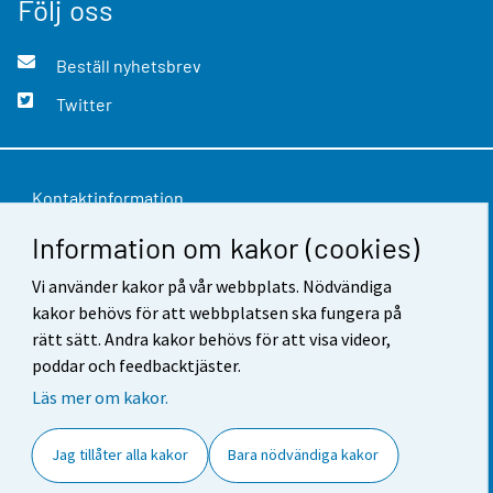
Följ oss
Beställ nyhetsbrev
Twitter
Kontaktinformation
Information om kakor (cookies)
Respons
Användarvillkor
Vi använder kakor på vår webbplats. Nödvändiga
kakor behövs för att webbplatsen ska fungera på
Dataskydd
rätt sätt. Andra kakor behövs för att visa videor,
poddar och feedbacktjäster.
Tillgänglighet
Läs mer om kakor.
Information om webbplatsen
Jag tillåter alla kakor
Bara nödvändiga kakor
Cookie-inställningar