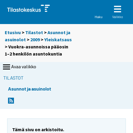
Valikko
Haku
Etusivu
>
Tilastot
>
Asunnot ja
asuinolot
>
2009
>
Yleiskatsaus
> Vuokra-asunnoissa pääosin
1–2 henkilön asuntokuntia
Avaa valikko
TILASTOT
Asunnot ja asuinolot
Y
Y
o
o
u
u
a
a
r
r
e
e
Tämä sivu on arkistoitu.