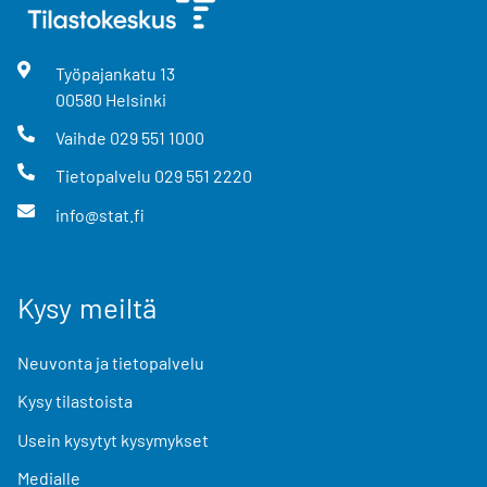
Työpajankatu
13
00580
Helsinki
Vaihde
029 551 1000
Tietopalvelu
029 551 2220
info@stat.fi
Kysy meiltä
Neuvonta ja tietopalvelu
Kysy tilastoista
Usein kysytyt kysymykset
Medialle