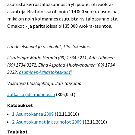
asutusta kerrostaloasunnosta yli puolet oli vuokra-
asuntoja. Rivitaloissa oli noin 114 000 vuokra-asuntoa,
mikä on noin kolmannes asutuista rivitaloasunnoista.
Omakoti- ja paritaloissa oli 35 000 vuokra-asuntoa.
Lähde: Asunnot ja asuinolot, Tilastokeskus
Lisätietoja: Marja Hermiö (09) 1734 3211, Arja Tiihonen
(09) 1734 3272, Elina Aspblad-Huohvanainen (09) 1734
3232,
asuminen@tilastokeskus.fi
Vastaava tilastojohtaja: Jari Tarkoma
Julkaisu pdf-muodossa
(306,0 kt)
Katsaukset
1. Asuntokanta 2009
(12.11.2010)
2. Asuntokunnat ja asuinolot 2009
(12.11.2010)
Taulukot