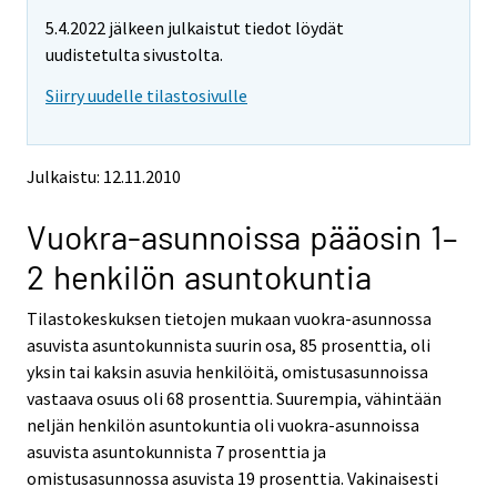
m
m
5.4.2022 jälkeen julkaistut tiedot löydät
o
o
v
v
uudistetulta sivustolta.
i
i
Siirry uudelle tilastosivulle
n
n
g
g
t
t
o
o
Julkaistu: 12.11.2010
a
a
n
n
Vuokra-asunnoissa pääosin 1–
o
o
t
t
2 henkilön asuntokuntia
h
h
e
e
Tilastokeskuksen tietojen mukaan vuokra-asunnossa
r
r
s
s
asuvista asuntokunnista suurin osa, 85 prosenttia, oli
e
e
yksin tai kaksin asuvia henkilöitä, omistusasunnoissa
r
r
vastaava osuus oli 68 prosenttia. Suurempia, vähintään
v
v
neljän henkilön asuntokuntia oli vuokra-asunnoissa
i
i
asuvista asuntokunnista 7 prosenttia ja
c
c
e
e
omistusasunnossa asuvista 19 prosenttia. Vakinaisesti