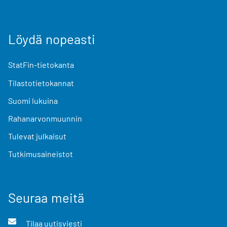
Löydä nopeasti
StatFin-tietokanta
Tilastotietokannat
Suomi lukuina
Rahanarvonmuunnin
Tulevat julkaisut
Tutkimusaineistot
Seuraa meitä
Tilaa uutisviesti