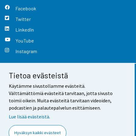
Facebook
Twitter
LinkedIn
YouTube
Instagram
Tietoa evästeistä
Yhteystiedot
Käytämme sivustollamme evästeitä.
Palaute
Välttämättömiä evästeitä tarvitaan, jotta sivusto
toimii oikein. Muita evästeitä tarvitaan videoiden,
Käyttöehdot
podcastien ja palautepalvelun esittämiseen.
Tietosuoja
Lue lisää evästeistä.
Saavutettavuus
Hyväksyn kaikki evästeet