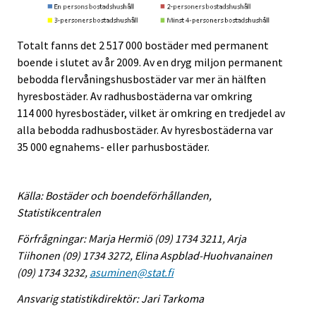
Totalt fanns det 2 517 000 bostäder med permanent
boende i slutet av år 2009. Av en dryg miljon permanent
bebodda flervåningshusbostäder var mer än hälften
hyresbostäder. Av radhusbostäderna var omkring
114 000 hyresbostäder, vilket är omkring en tredjedel av
alla bebodda radhusbostäder. Av hyresbostäderna var
35 000 egnahems- eller parhusbostäder.
Källa: Bostäder och boendeförhållanden,
Statistikcentralen
Förfrågningar: Marja Hermiö (09) 1734 3211, Arja
Tiihonen (09) 1734 3272, Elina Aspblad-Huohvanainen
(09) 1734 3232,
asuminen@stat.fi
Ansvarig statistikdirektör: Jari Tarkoma