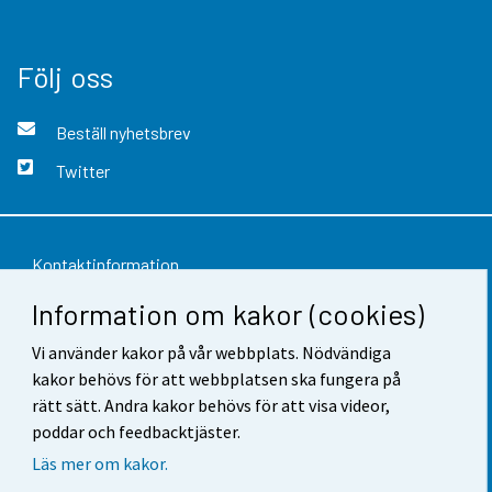
Följ oss
Beställ nyhetsbrev
Twitter
Kontaktinformation
Information om kakor (cookies)
Respons
Vi använder kakor på vår webbplats. Nödvändiga
Användarvillkor
kakor behövs för att webbplatsen ska fungera på
Dataskydd
rätt sätt. Andra kakor behövs för att visa videor,
poddar och feedbacktjäster.
Tillgänglighet
Läs mer om kakor.
Information om webbplatsen