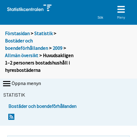
Meny
Sök
Förstasidan
>
Statistik
>
Bostäder och
boendeförhållanden
>
2009
>
Allmän översikt
> Huvudsakligen
1–2 personers bostadshushåll i
hyresbostäderna
Öppna menyn
STATISTIK
Bostäder och boendeförhållanden
Y
Y
o
o
u
u
a
a