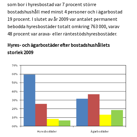
c
c
som bor i hyresbostad var 7 procent större
e
e
bostadshushåll med minst 4 personer och i ägarbostad
.
.
19 procent. I slutet av år 2009 var antalet permanent
bebodda hyresbostäder totalt omkring 763 000, varav
48 procent var arava- eller räntestödshyresbostäder.
Hyres- och ägarbostäder efter bostadshushållets
storlek 2009