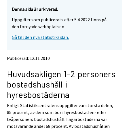
r
r
e
e
Denna sida är arkiverad.
m
m
Uppgifter som publicerats efter 5.4.2022 finns på
o
o
v
v
den förnyade webbplatsen.
i
i
Gå till den nya statistiksidan.
n
n
g
g
t
t
o
o
Publicerad: 12.11.2010
a
a
n
n
Huvudsakligen 1–2 personers
o
o
t
t
bostadshushåll i
h
h
e
e
hyresbostäderna
r
r
s
s
Enligt Statistikcentralens uppgifter var största delen,
e
e
85 procent, av dem som bor i hyresbostad en- eller
r
r
v
v
tvåpersoners bostadshushåll. I ägarbostäderna var
i
i
motsvarande andel 68 procent. Av bostadshushållen