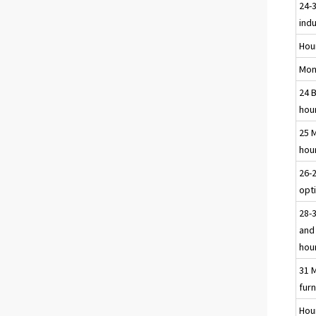
24-
ind
Hou
Mon
24 
hou
25 
hou
26-2
opti
28-
and
hou
31 
furn
Hou