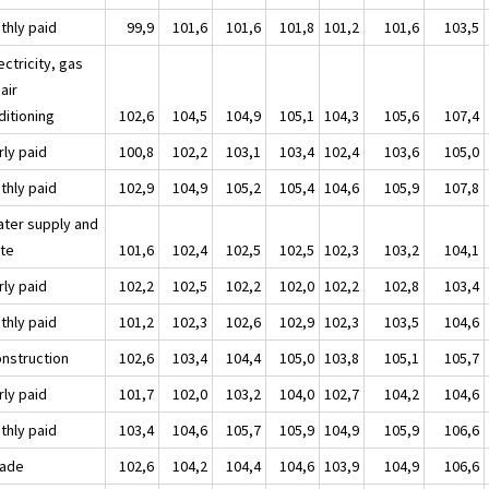
thly paid
99,9
101,6
101,6
101,8
101,2
101,6
103,5
ectricity, gas
air
ditioning
102,6
104,5
104,9
105,1
104,3
105,6
107,4
rly paid
100,8
102,2
103,1
103,4
102,4
103,6
105,0
thly paid
102,9
104,9
105,2
105,4
104,6
105,9
107,8
ater supply and
te
101,6
102,4
102,5
102,5
102,3
103,2
104,1
rly paid
102,2
102,5
102,2
102,0
102,2
102,8
103,4
thly paid
101,2
102,3
102,6
102,9
102,3
103,5
104,6
onstruction
102,6
103,4
104,4
105,0
103,8
105,1
105,7
rly paid
101,7
102,0
103,2
104,0
102,7
104,2
104,6
thly paid
103,4
104,6
105,7
105,9
104,9
105,9
106,6
rade
102,6
104,2
104,4
104,6
103,9
104,9
106,6