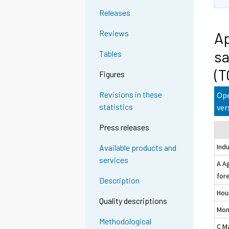
Releases
Reviews
Ap
sa
Tables
(T
Figures
Revisions in these
Ope
statistics
ver
Press releases
Ind
Available products and
services
A A
for
Description
Hou
Quality descriptions
Mon
Methodological
C M