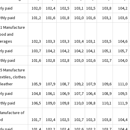
rly paid
102,0
102,4
102,5
103,1
102,5
103,8
104,2
thly paid
101,2
101,6
101,8
102,0
101,6
103,1
103,6
11 Manufacture
food and
erages
102,3
103,3
103,3
103,4
103,1
103,5
104,6
rly paid
103,7
104,2
104,2
104,2
104,1
105,1
105,7
thly paid
101,6
102,8
102,8
103,0
102,6
102,7
104,0
15 Manufacture
extiles, clothes
 leather
105,9
107,9
108,7
109,2
107,9
109,6
111,0
rly paid
104,8
106,1
106,9
107,7
106,4
108,9
109,5
thly paid
106,5
109,0
109,8
110,0
108,8
110,1
111,9
Manufacture of
od
101,7
102,4
102,5
102,7
102,3
103,8
104,4
rly paid
101,4
102,2
102,4
102,6
102,2
103,7
104,4