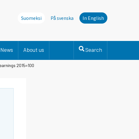
Suomeksi
På svenska
In English
News
About us
Search
 earnings 2015=100