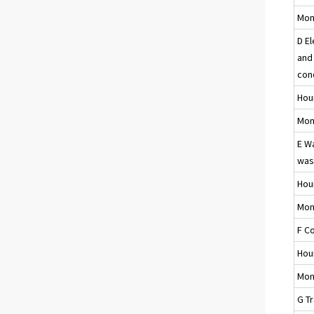
Mon
D El
and 
con
Hou
Mon
E W
was
Hou
Mon
F C
Hou
Mon
G T