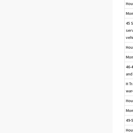
Hou
Mon
45 
ser
veh
Hou
Mon
46-
and 
H T
war
Hou
Mon
49-
Hou