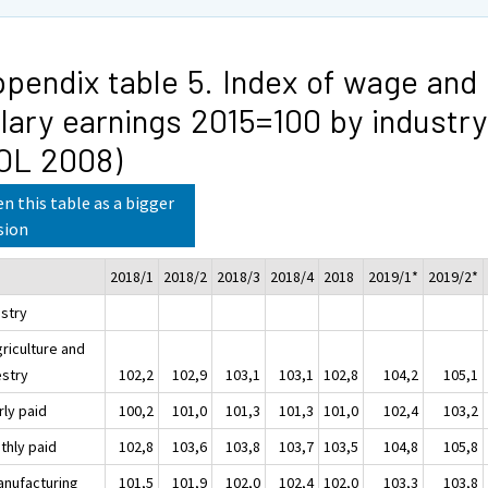
pendix table 5. Index of wage and
lary earnings 2015=100 by industry
OL 2008)
n this table as a bigger
sion
2018/1
2018/2
2018/3
2018/4
2018
2019/1*
2019/2*
ustry
griculture and
estry
102,2
102,9
103,1
103,1
102,8
104,2
105,1
rly paid
100,2
101,0
101,3
101,3
101,0
102,4
103,2
thly paid
102,8
103,6
103,8
103,7
103,5
104,8
105,8
anufacturing
101,5
101,9
102,0
102,4
102,0
103,3
103,8