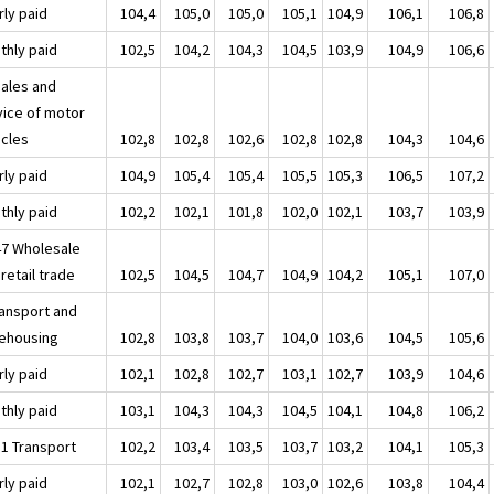
rly paid
104,4
105,0
105,0
105,1
104,9
106,1
106,8
thly paid
102,5
104,2
104,3
104,5
103,9
104,9
106,6
Sales and
vice of motor
icles
102,8
102,8
102,6
102,8
102,8
104,3
104,6
rly paid
104,9
105,4
105,4
105,5
105,3
106,5
107,2
thly paid
102,2
102,1
101,8
102,0
102,1
103,7
103,9
47 Wholesale
retail trade
102,5
104,5
104,7
104,9
104,2
105,1
107,0
ransport and
ehousing
102,8
103,8
103,7
104,0
103,6
104,5
105,6
rly paid
102,1
102,8
102,7
103,1
102,7
103,9
104,6
thly paid
103,1
104,3
104,3
104,5
104,1
104,8
106,2
51 Transport
102,2
103,4
103,5
103,7
103,2
104,1
105,3
rly paid
102,1
102,7
102,8
103,0
102,6
103,8
104,4