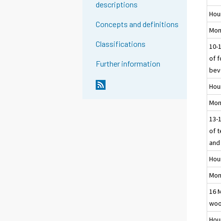
descriptions
Hou
Concepts and definitions
Mon
Classifications
10-
of 
Further information
bev
Hou
Mon
13-
of t
and
Hou
Mon
16 
wo
Hou