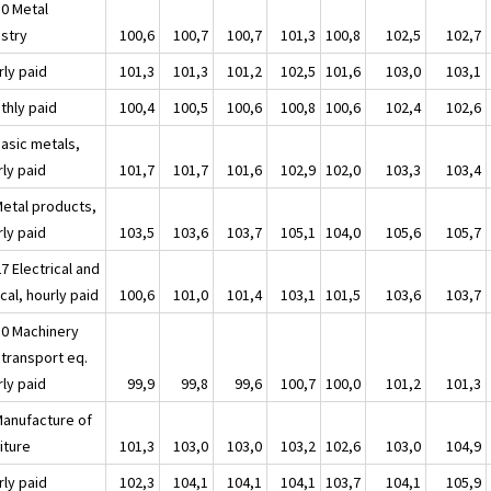
30 Metal
ustry
100,6
100,7
100,7
101,3
100,8
102,5
102,7
rly paid
101,3
101,3
101,2
102,5
101,6
103,0
103,1
thly paid
100,4
100,5
100,6
100,8
100,6
102,4
102,6
Basic metals,
rly paid
101,7
101,7
101,6
102,9
102,0
103,3
103,4
Metal products,
rly paid
103,5
103,6
103,7
105,1
104,0
105,6
105,7
7 Electrical and
cal, hourly paid
100,6
101,0
101,4
103,1
101,5
103,6
103,7
30 Machinery
 transport eq.
rly paid
99,9
99,8
99,6
100,7
100,0
101,2
101,3
Manufacture of
iture
101,3
103,0
103,0
103,2
102,6
103,0
104,9
rly paid
102,3
104,1
104,1
104,1
103,7
104,1
105,9