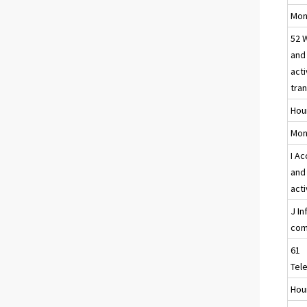
Mon
52 
and
acti
tra
Hou
Mon
I A
and
acti
J I
com
61
Tel
Hou