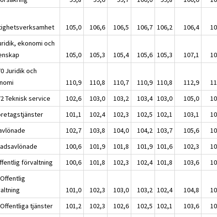
tighetsverksamhet
105,0
106,6
106,5
106,7
106,2
106,4
10
uridik, ekonomi och
enskap
105,0
105,3
105,4
105,6
105,3
107,1
10
0 Juridik och
nomi
110,9
110,8
110,7
110,9
110,8
112,9
11
72 Teknisk service
102,6
103,0
103,2
103,4
103,0
105,0
10
öretagstjänster
101,1
102,4
102,3
102,5
102,1
103,1
10
avlönade
102,7
103,8
104,0
104,2
103,7
105,6
10
adsavlönade
100,6
101,9
101,8
101,9
101,6
102,3
10
fentlig förvaltning
100,6
101,8
102,3
102,4
101,8
103,6
10
Offentlig
altning
101,0
102,3
103,0
103,2
102,4
104,8
10
Offentliga tjänster
101,2
102,3
102,6
102,5
102,1
103,6
10