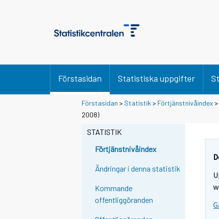
Förstasidan
Statistiska uppgifter
St
Förstasidan
>
Statistik
>
Förtjänstnivåindex
2008)
STATISTIK
Förtjänstnivåindex
D
Ändringar i denna statistik
U
w
Kommande
offentliggöranden
G