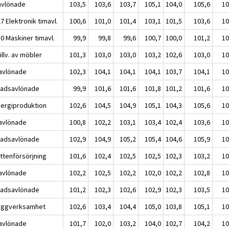
avlönade
103,5
103,6
103,7
105,1
104,0
105,6
10
7 Elektronik timavl.
100,6
101,0
101,4
103,1
101,5
103,6
10
0 Maskiner timavl.
99,9
99,8
99,6
100,7
100,0
101,2
10
illv. av möbler
101,3
103,0
103,0
103,2
102,6
103,0
10
avlönade
102,3
104,1
104,1
104,1
103,7
104,1
10
adsavlönade
99,9
101,6
101,6
101,8
101,2
101,6
10
nergiproduktion
102,6
104,5
104,9
105,1
104,3
105,6
10
avlönade
100,8
102,2
103,1
103,4
102,4
103,6
10
adsavlönade
102,9
104,9
105,2
105,4
104,6
105,9
10
attenförsörjning
101,6
102,4
102,5
102,5
102,3
103,2
10
avlönade
102,2
102,5
102,2
102,0
102,2
102,8
10
adsavlönade
101,2
102,3
102,6
102,9
102,3
103,5
10
yggverksamhet
102,6
103,4
104,4
105,0
103,8
105,1
10
avlönade
101,7
102,0
103,2
104,0
102,7
104,2
10