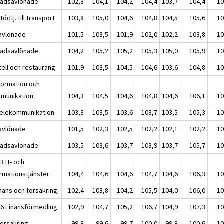
adsavlönade
102,3
104,1
104,2
104,4
103,7
104,4
10
tödtj. till transport
103,8
105,0
104,6
104,8
104,5
105,6
10
avlönade
101,5
103,5
101,9
102,0
102,2
103,8
10
adsavlönade
104,2
105,2
105,2
105,3
105,0
105,9
10
tell och restaurang
101,9
103,5
104,5
104,6
103,6
104,8
10
nformation och
munikation
104,3
104,5
104,6
104,8
104,6
106,1
10
Telekommunikation
103,3
103,5
103,6
103,7
103,5
105,3
10
avlönade
101,5
102,3
102,5
102,2
102,1
102,2
10
adsavlönade
103,5
103,6
103,7
103,9
103,7
105,7
10
3 IT- och
ormationstjänster
104,4
104,6
104,6
104,7
104,6
106,3
10
inans och försäkring
102,4
103,8
104,2
105,5
104,0
106,0
10
66 Finansförmedling
102,9
104,7
105,2
106,7
104,9
107,3
10
Försäkring
99,8
99,6
99,7
100,0
99,8
100,6
10