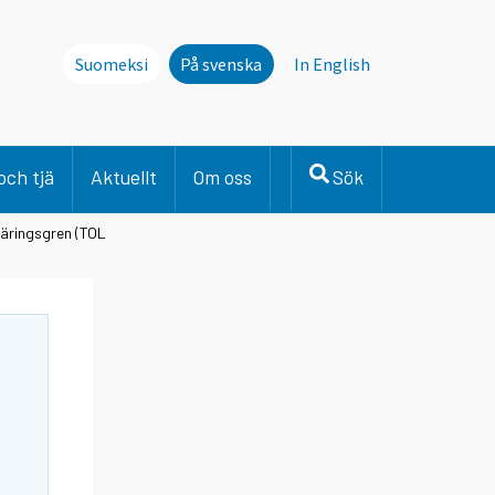
Suomeksi
På svenska
In English
och tjä
Aktuellt
Om oss
Sök
näringsgren (TOL