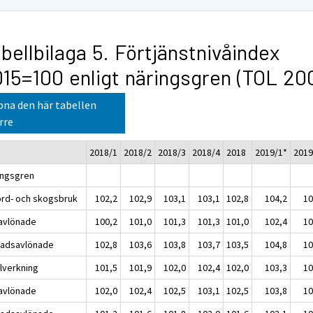
bellbilaga 5. Förtjänstnivåindex
15=100 enligt näringsgren (TOL 20
na den här tabellen
rre
2018/1
2018/2
2018/3
2018/4
2018
2019/1*
2019
ingsgren
ord- och skogsbruk
102,2
102,9
103,1
103,1
102,8
104,2
10
avlönade
100,2
101,0
101,3
101,3
101,0
102,4
10
adsavlönade
102,8
103,6
103,8
103,7
103,5
104,8
10
llverkning
101,5
101,9
102,0
102,4
102,0
103,3
10
avlönade
102,0
102,4
102,5
103,1
102,5
103,8
10