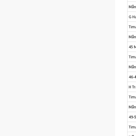
Mån
G H
Tim
Mån
45 
Tim
Mån
46-
H T
Tim
Mån
49-
Tim