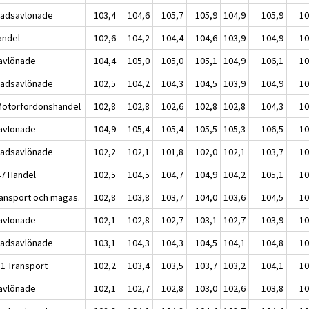
adsavlönade
103,4
104,6
105,7
105,9
104,9
105,9
10
andel
102,6
104,2
104,4
104,6
103,9
104,9
10
avlönade
104,4
105,0
105,0
105,1
104,9
106,1
10
adsavlönade
102,5
104,2
104,3
104,5
103,9
104,9
10
Motorfordonshandel
102,8
102,8
102,6
102,8
102,8
104,3
10
avlönade
104,9
105,4
105,4
105,5
105,3
106,5
10
adsavlönade
102,2
102,1
101,8
102,0
102,1
103,7
10
47 Handel
102,5
104,5
104,7
104,9
104,2
105,1
10
ransport och magas.
102,8
103,8
103,7
104,0
103,6
104,5
10
avlönade
102,1
102,8
102,7
103,1
102,7
103,9
10
adsavlönade
103,1
104,3
104,3
104,5
104,1
104,8
10
51 Transport
102,2
103,4
103,5
103,7
103,2
104,1
10
avlönade
102,1
102,7
102,8
103,0
102,6
103,8
10