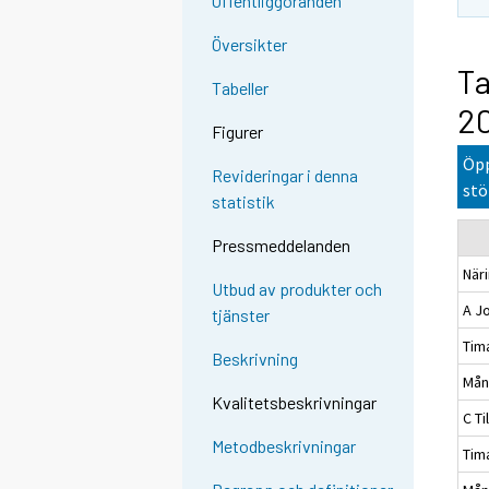
Offentliggöranden
Översikter
Ta
Tabeller
20
Figurer
Öpp
Revideringar i denna
stö
statistik
Pressmeddelanden
När
Utbud av produkter och
A J
tjänster
Tim
Beskrivning
Mån
Kvalitetsbeskrivningar
C Ti
Metodbeskrivningar
Tim