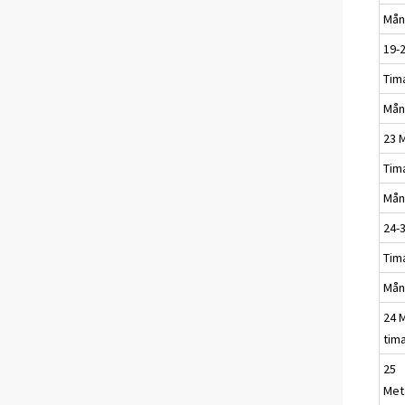
Mån
19-
Tim
Mån
23 
Tim
Mån
24-3
Tim
Mån
24 M
tim
25
Meta