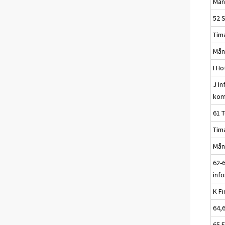
Mån
52 S
Tim
Mån
I Ho
J I
kom
61 
Tim
Mån
62-6
inf
K F
64,
65 