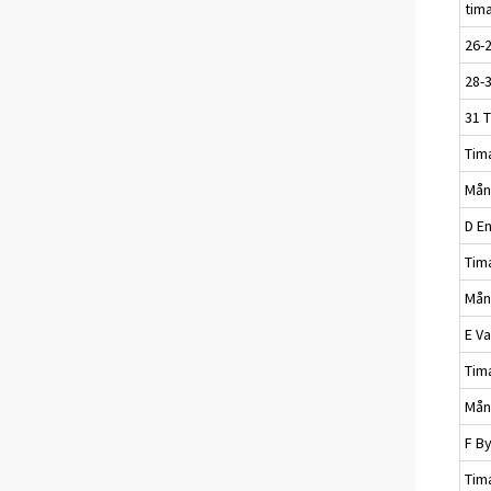
tim
26-2
28-3
31 T
Tim
Mån
D E
Tim
Mån
E V
Tim
Mån
F B
Tim