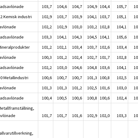
adsavlönade
103,7
104,6
104,7
104,9
104,4
105,7
10
22 Kemisk industri
102,9
103,7
103,9
104,1
103,7
105,1
10
avlönade
102,2
102,9
103,0
103,2
102,8
104,1
10
adsavlönade
103,3
104,1
104,3
104,5
104,1
105,6
10
Mineralprodukter
101,2
102,1
103,4
103,7
102,6
103,4
10
avlönade
100,3
101,2
102,4
102,7
101,7
102,8
10
adsavlönade
102,2
103,0
104,6
104,8
103,6
104,1
10
0 Metallindustri
100,6
100,7
100,7
101,3
100,8
102,5
10
avlönade
101,3
101,3
101,2
102,5
101,6
103,0
10
adsavlönade
100,4
100,5
100,6
100,8
100,6
102,4
10
etallframställning,
avlönade
101,7
101,7
101,6
102,9
102,0
103,3
10
llvarutillverkning,