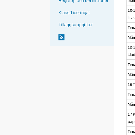
Begrepp och definitioner
Mån
10-
Klassificeringar
Liv
Tilläggsuppgifter
Tim
Mån
13-1
klä
Tim
Mån
16 T
Tim
Mån
17 
pap
Tim