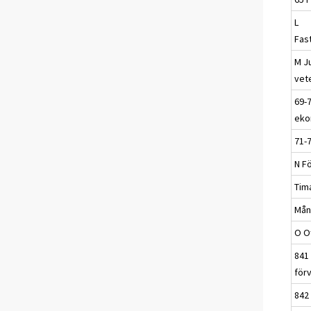
L
Fas
M J
vet
69-7
eko
71-
N F
Tim
Mån
O Of
841 
förv
842 