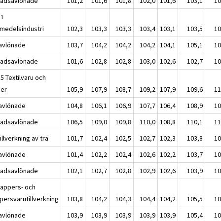
adsavlönade
101,2
101,6
101,8
102,0
101,6
103,1
10
11
smedelsindustri
102,3
103,3
103,3
103,4
103,1
103,5
10
avlönade
103,7
104,2
104,2
104,2
104,1
105,1
10
adsavlönade
101,6
102,8
102,8
103,0
102,6
102,7
10
5 Textilvaru och
der
105,9
107,9
108,7
109,2
107,9
109,6
11
avlönade
104,8
106,1
106,9
107,7
106,4
108,9
10
adsavlönade
106,5
109,0
109,8
110,0
108,8
110,1
11
illverkning av trä
101,7
102,4
102,5
102,7
102,3
103,8
10
avlönade
101,4
102,2
102,4
102,6
102,2
103,7
10
adsavlönade
102,1
102,7
102,8
102,9
102,6
103,9
10
Pappers- och
persvarutillverkning
103,8
104,2
104,3
104,4
104,2
105,5
10
avlönade
103,9
103,9
103,9
103,9
103,9
105,4
10