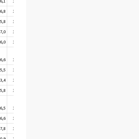
6,1
106,2
6,8
106,7
5,8
104,0
7,0
107,2
6,0
106,7
6,6
106,7
5,5
105,7
3,4
104,1
5,8
105,9
6,5
106,6
6,6
106,8
7,8
108,0
0,9
101,1