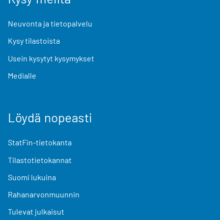
Neuvonta ja tietopalvelu
Kysy tilastoista
Usein kysytyt kysymykset
Medialle
Löydä nopeasti
StatFin-tietokanta
Tilastotietokannat
Suomi lukuina
Rahanarvonmuunnin
Tulevat julkaisut