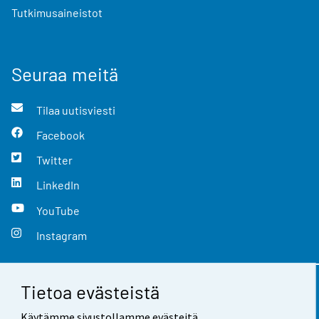
Tutkimusaineistot
Seuraa meitä
Tilaa uutisviesti
Facebook
Twitter
LinkedIn
YouTube
Instagram
Tietoa evästeistä
Yhteystiedot
Käytämme sivustollamme evästeitä.