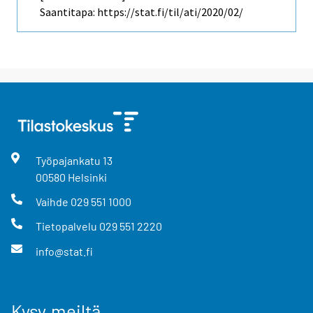
Saantitapa: https://stat.fi/til/ati/2020/02/
Työpajankatu
13
00580
Helsinki
Vaihde
029 551 1000
Tietopalvelu
029 551 2220
info@stat.fi
Kysy meiltä