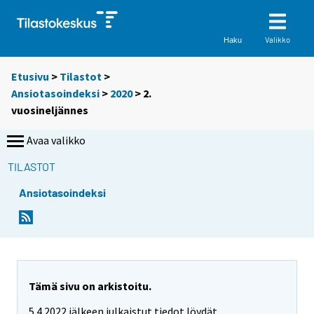
Valikko
Haku
Etusivu
>
Tilastot
>
Ansiotasoindeksi
>
2020
>
2.
vuosineljännes
Avaa valikko
TILASTOT
Ansiotasoindeksi
Tämä sivu on arkistoitu.
5.4.2022 jälkeen julkaistut tiedot löydät