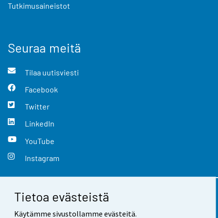
Tutkimusaineistot
Seuraa meitä
Tilaa uutisviesti
Facebook
Twitter
LinkedIn
YouTube
Instagram
Tietoa evästeistä
Yhteystiedot
Käytämme sivustollamme evästeitä.