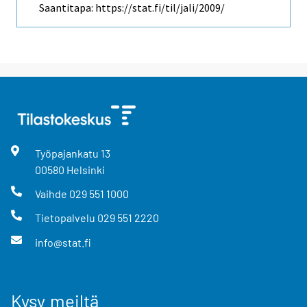
Saantitapa: https://stat.fi/til/jali/2009/
Työpajankatu
13
00580
Helsinki
Vaihde
029 551 1000
Tietopalvelu
029 551 2220
info@stat.fi
Kysy meiltä