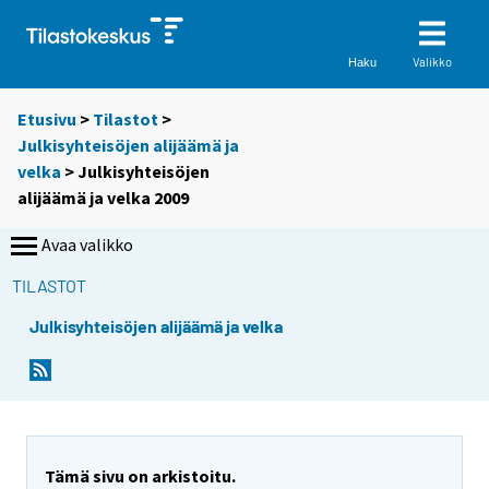
Valikko
Haku
Etusivu
>
Tilastot
>
Julkisyhteisöjen alijäämä ja
velka
> Julkisyhteisöjen
alijäämä ja velka 2009
Avaa valikko
TILASTOT
Julkisyhteisöjen alijäämä ja velka
Tämä sivu on arkistoitu.