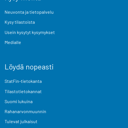
Neuvonta ja tietopalvelu
Kysy tilastoista
Usein kysytyt kysymykset
Medialle
Löydä nopeasti
StatFin-tietokanta
Tilastotietokannat
Suomi lukuina
Rahanarvonmuunnin
Tulevat julkaisut