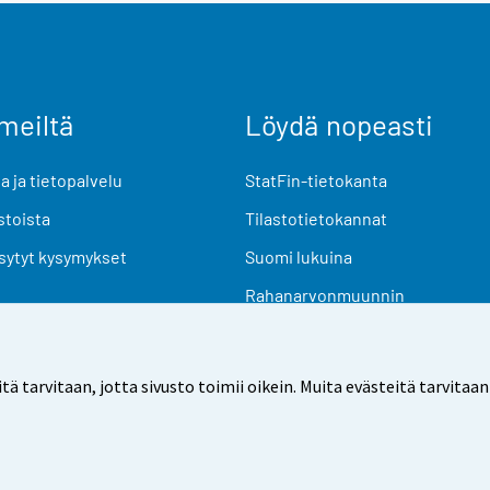
meiltä
Löydä nopeasti
 ja tietopalvelu
StatFin-tietokanta
stoista
Tilastotietokannat
sytyt kysymykset
Suomi lukuina
Rahanarvonmuunnin
Tulevat julkaisut
Tutkimusaineistot
arvitaan, jotta sivusto toimii oikein. Muita evästeitä tarvitaan
Käyttöehdot
Tietosuoja
Saavutettavuus
Tietoa sivu