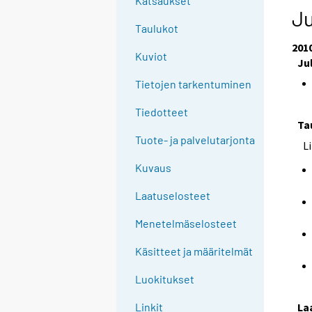
Katsaukset
Ju
Taulukot
201
Kuviot
Ju
Tietojen tarkentuminen
Tiedotteet
Ta
Tuote- ja palvelutarjonta
L
Kuvaus
Laatuselosteet
Menetelmäselosteet
Käsitteet ja määritelmät
Luokitukset
La
Linkit