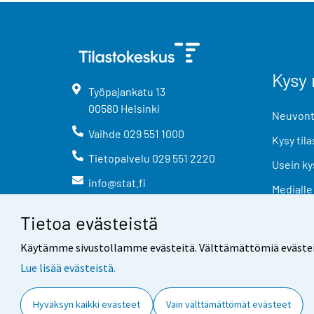
Kysy 
Työpajankatu
13
00580
Helsinki
Neuvonta
Vaihde
029 551 1000
Kysy tila
Tietopalvelu
029 551 2220
Usein ky
info@stat.fi
Medialle
Tietoa evästeistä
Käytämme sivustollamme evästeitä. Välttämättömiä evästeitä t
Lue lisää evästeistä.
Yhteystiedot
Palaute
Hyväksyn kaikki evästeet
Vain välttämättömät evästeet