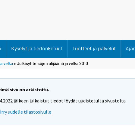
a
Kyselyt ja tiedonkeruut
Tuotteet ja palvelut
Aja
ja velka
> Julkisyhteisöjen alijäämä ja velka 2010
ämä sivu on arkistoitu.
.4.2022 jälkeen julkaistut tiedot löydät uudistetulta sivustolta.
iirry uudelle tilastosivulle