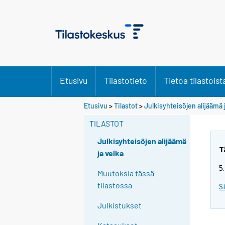
Etusivu
Tilastotieto
Tietoa tilastoist
Etusivu
>
Tilastot
>
Julkisyhteisöjen alijäämä 
TILASTOT
Julkisyhteisöjen alijäämä
T
ja velka
5
Muutoksia tässä
tilastossa
S
Julkistukset