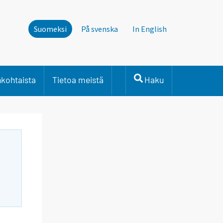
Suomeksi
På svenska
In English
nkohtaista
Tietoa meistä
Haku