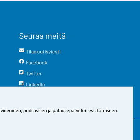
Seuraa meitä
Tilaa uutisviesti
Facebook
Twitter
LinkedIn
YouTube
Instagram
 videoiden, podcastien ja palautepalvelun esittämiseen.
stosta
Evästeasetukset