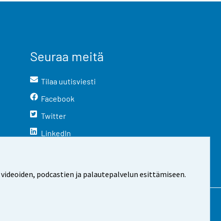
Seuraa meitä
Tilaa uutisviesti
Facebook
Twitter
LinkedIn
YouTube
Instagram
 videoiden, podcastien ja palautepalvelun esittämiseen.
stosta
Evästeasetukset