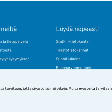
meiltä
Löydä nopeasti
 ja tietopalvelu
StatFin-tietokanta
stoista
Tilastotietokannat
sytyt kysymykset
Suomi lukuina
Rahanarvonmuunnin
Tulevat julkaisut
Tutkimusaineistot
arvitaan, jotta sivusto toimii oikein. Muita evästeitä tarvitaan
Käyttöehdot
Tietosuoja
Saavutettavuus
Tietoa sivu