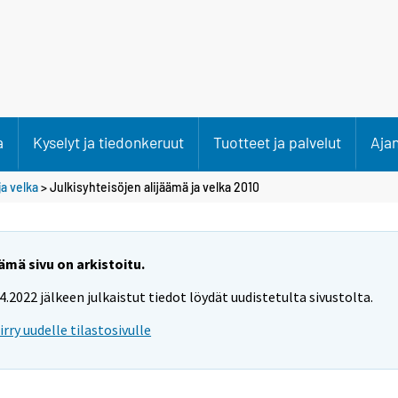
a
Kyselyt ja tiedonkeruut
Tuotteet ja palvelut
Aja
ja velka
> Julkisyhteisöjen alijäämä ja velka 2010
ämä sivu on arkistoitu.
.4.2022 jälkeen julkaistut tiedot löydät uudistetulta sivustolta.
iirry uudelle tilastosivulle