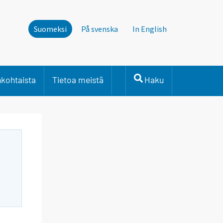
Suomeksi
På svenska
In English
nkohtaista
Tietoa meistä
Haku