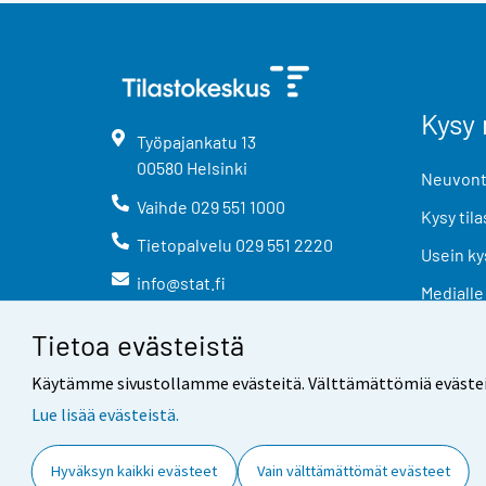
Kysy 
Työpajankatu
13
00580
Helsinki
Neuvonta
Vaihde
029 551 1000
Kysy tila
Tietopalvelu
029 551 2220
Usein ky
info@stat.fi
Medialle
Tietoa evästeistä
Käytämme sivustollamme evästeitä. Välttämättömiä evästeitä t
Lue lisää evästeistä.
Yhteystiedot
Palaute
Hyväksyn kaikki evästeet
Vain välttämättömät evästeet