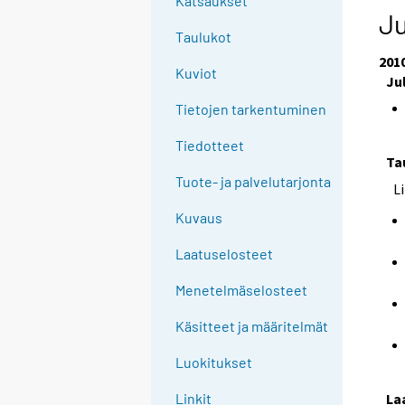
Katsaukset
Ju
Taulukot
201
Kuviot
Ju
Tietojen tarkentuminen
Tiedotteet
Ta
Tuote- ja palvelutarjonta
L
Kuvaus
Laatuselosteet
Menetelmäselosteet
Käsitteet ja määritelmät
Luokitukset
La
Linkit