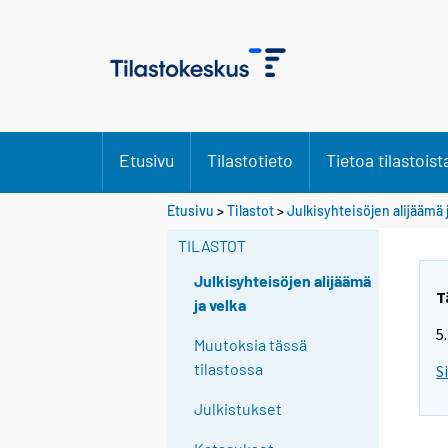
Etusivu
Tilastotieto
Tietoa tilastoist
Etusivu
>
Tilastot
>
Julkisyhteisöjen alijäämä 
TILASTOT
Julkisyhteisöjen alijäämä
T
ja velka
5
Muutoksia tässä
tilastossa
S
Julkistukset