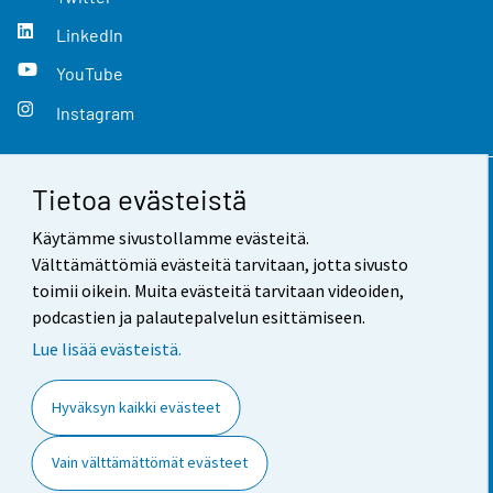
LinkedIn
YouTube
Instagram
Tietoa evästeistä
Yhteystiedot
Käytämme sivustollamme evästeitä.
Palaute
Välttämättömiä evästeitä tarvitaan, jotta sivusto
toimii oikein. Muita evästeitä tarvitaan videoiden,
Käyttöehdot
podcastien ja palautepalvelun esittämiseen.
Tietosuoja
Lue lisää evästeistä.
Saavutettavuus
Hyväksyn kaikki evästeet
Tietoa sivustosta
Vain välttämättömät evästeet
Evästeasetukset