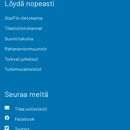
Löydä nopeasti
StatFin-tietokanta
Tilastotietokannat
Suomi lukuina
Rahanarvonmuunnin
Tulevat julkaisut
Tutkimusaineistot
Seuraa meitä
Tilaa uutisviesti
Facebook
Twitter