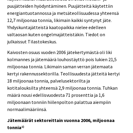
puujätteiden hyödyntäminen. Puujätteitä käytettiin
energiantuotannossa ja metsäteollisuudessa yhteensä
12,7 miljoonaa tonnia, likimain kaikki syntynyt jäte.
Yhdyskuntajätteistä kaatopaikka nielee edelleen
valtaosan kuten ongelmajätteistäkin. Tiedot on
julkaissut Tilastokeskus.
Kaivosten osuus vuoden 2006 jätekertymästä oli liki
kolmannes ja jätemäärä louhostäyttö pois lukien 21,5
miljoonaa tonnia. Likimain saman verran jätemaata
kertyi rakennussektorilla. Teollisuudesta jätteitä kertyi
18 miljoonaa tonnia, palvelusektorilta ja
kotitalouksilta yhteensä 2,9 miljoonaa tonnia. Tuhkan
määrä nousi edellisvuodesta 71 prosenttia ja 1,6
miljoonaan tonniin hiilenpolton palattua aiempiin
normaalimääriinsä.
Jätemäärät sektoreittain vuonna 2006, miljoonaa
tonnia
1)