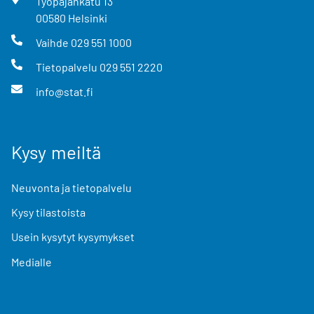
Työpajankatu
13
00580
Helsinki
Vaihde
029 551 1000
Tietopalvelu
029 551 2220
info@stat.fi
Kysy meiltä
Neuvonta ja tietopalvelu
Kysy tilastoista
Usein kysytyt kysymykset
Medialle