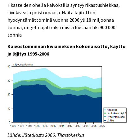
rikasteiden ohella kaivoksilla syntyy rikastushiekkaa,
sivukiveä ja poistomaata. Näitä läjitettiin
hyödyntämättöminä vuonna 2006 yli 18 miljoonaa
tonnia, ongelmajätteiksi niistä luetaan liki 900 000
tonnia.
Kaivostoiminnan kiviaineksen kokonaisotto, käyttö
ja läjitys 1995-2006
Lähde: Jätetilasto 2006. Tilastokeskus