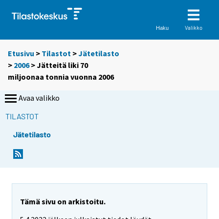
Valikko
Haku
Etusivu
>
Tilastot
>
Jätetilasto
>
2006
> Jätteitä liki 70
miljoonaa tonnia vuonna 2006
Avaa valikko
TILASTOT
Jätetilasto
S
S
i
i
i
i
r
r
r
r
y
y
Tämä sivu on arkistoitu.
t
t