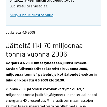
5.4.2022 jälkeen julkaistut tiedot löydät
t
t
o
o
uudistetulta sivustolta.
i
i
Siirry uudelle tilastosivulle
s
s
e
e
e
e
n
n
Julkaistu: 4.6.2008
p
p
a
a
Jätteitä liki 70 miljoonaa
l
l
v
v
tonnia vuonna 2006
e
e
l
l
Korjaus 4.6.2008 ilmestyneeseen julkistukseen.
u
u
u
u
Kuvion "Jätemäärät sektoreittain vuonna 2006,
n
n
miljoonaa tonnia" palvelut ja kotitaloudet -sektorin
.
.
luku on korjattu 4.6.2008 klo 10.30.
Vuonna 2006 jätteiden kokonaiskertymä oli 69,2
miljoonaa tonnia ja siitä hyödynnettiin materiaalina tai
energiana 40 prosenttia. Mineraalisten maamassojen
käytön lisäksi määrätietoista on ollut metalli- ja