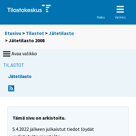
Valikko
Haku
Etusivu
>
Tilastot
>
Jätetilasto
> Jätetilasto 2008
Avaa valikko
TILASTOT
Jätetilasto
Tämä sivu on arkistoitu.
5.4.2022 jälkeen julkaistut tiedot löydät