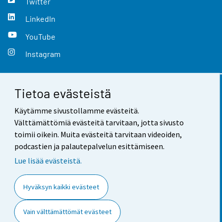
Twitter
LinkedIn
YouTube
Instagram
Tietoa evästeistä
Yhteystiedot
Käytämme sivustollamme evästeitä.
Palaute
Välttämättömiä evästeitä tarvitaan, jotta sivusto
toimii oikein. Muita evästeitä tarvitaan videoiden,
Käyttöehdot
podcastien ja palautepalvelun esittämiseen.
Tietosuoja
Lue lisää evästeistä.
Saavutettavuus
Hyväksyn kaikki evästeet
Tietoa sivustosta
Vain välttämättömät evästeet
Evästeasetukset