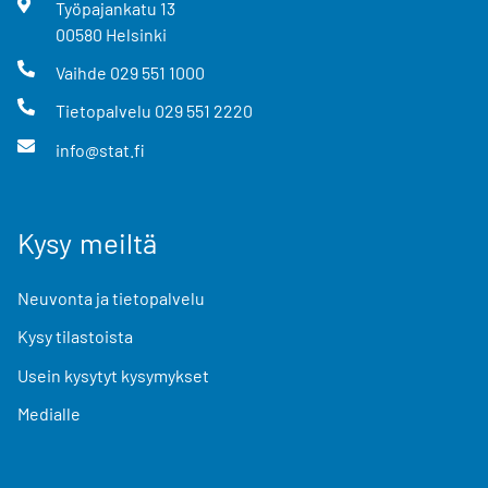
Työpajankatu
13
00580
Helsinki
Vaihde
029 551 1000
Tietopalvelu
029 551 2220
info@stat.fi
Kysy meiltä
Neuvonta ja tietopalvelu
Kysy tilastoista
Usein kysytyt kysymykset
Medialle