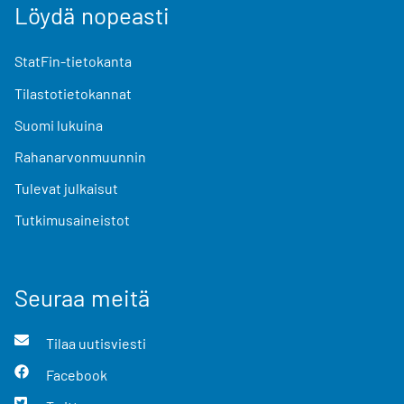
Löydä nopeasti
StatFin-tietokanta
Tilastotietokannat
Suomi lukuina
Rahanarvonmuunnin
Tulevat julkaisut
Tutkimusaineistot
Seuraa meitä
Tilaa uutisviesti
Facebook