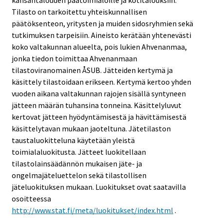
kansantalouden päätoimialoille ja kotitalouksiin.
Tilasto on tarkoitettu yhteiskunnallisen
päätöksenteon, yritysten ja muiden sidosryhmien sekä
tutkimuksen tarpeisiin. Aineisto kerätään yhtenevästi
koko valtakunnan alueelta, pois lukien Ahvenanmaa,
jonka tiedon toimittaa Ahvenanmaan
tilastoviranomainen ÅSUB. Jätteiden kertymä ja
käsittely tilastoidaan erikseen. Kertymä kertoo yhden
vuoden aikana valtakunnan rajojen sisällä syntyneen
jätteen määrän tuhansina tonneina. Käsittelyluvut
kertovat jätteen hyödyntämisestä ja hävittämisestä
käsittelytavan mukaan jaoteltuna. Jätetilaston
taustaluokitteluna käytetään yleistä
toimialaluokitusta. Jätteet luokitellaan
tilastolainsäädännön mukaisen jäte- ja
ongelmajäteluettelon sekä tilastollisen
jäteluokituksen mukaan. Luokitukset ovat saatavilla
osoitteessa
http://www.stat.fi/meta/luokitukset/index.html
.