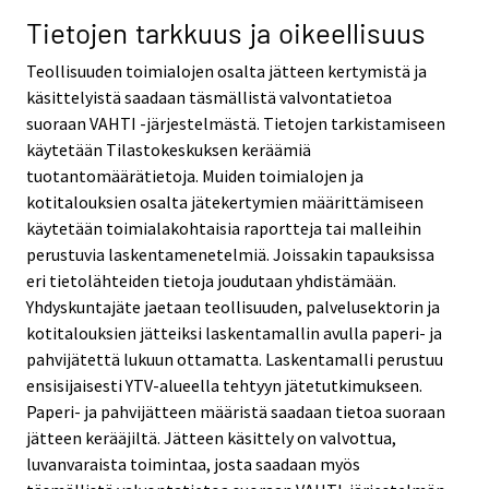
Tietojen tarkkuus ja oikeellisuus
Teollisuuden toimialojen osalta jätteen kertymistä ja
käsittelyistä saadaan täsmällistä valvontatietoa
suoraan VAHTI -järjestelmästä. Tietojen tarkistamiseen
käytetään Tilastokeskuksen keräämiä
tuotantomäärätietoja. Muiden toimialojen ja
kotitalouksien osalta jätekertymien määrittämiseen
käytetään toimialakohtaisia raportteja tai malleihin
perustuvia laskentamenetelmiä. Joissakin tapauksissa
eri tietolähteiden tietoja joudutaan yhdistämään.
Yhdyskuntajäte jaetaan teollisuuden, palvelusektorin ja
kotitalouksien jätteiksi laskentamallin avulla paperi- ja
pahvijätettä lukuun ottamatta. Laskentamalli perustuu
ensisijaisesti YTV-alueella tehtyyn jätetutkimukseen.
Paperi- ja pahvijätteen määristä saadaan tietoa suoraan
jätteen kerääjiltä. Jätteen käsittely on valvottua,
luvanvaraista toimintaa, josta saadaan myös