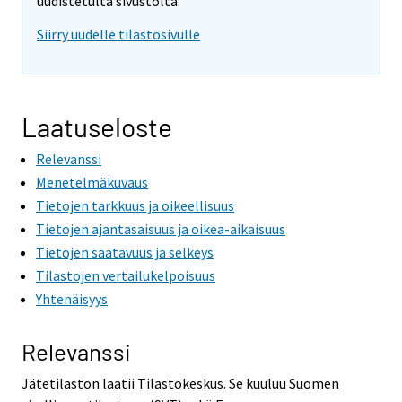
uudistetulta sivustolta.
o
o
v
v
Siirry uudelle tilastosivulle
i
i
n
n
g
g
t
t
Laatuseloste
o
o
Relevanssi
a
a
n
n
Menetelmäkuvaus
o
o
Tietojen tarkkuus ja oikeellisuus
t
t
Tietojen ajantasaisuus ja oikea-aikaisuus
h
h
Tietojen saatavuus ja selkeys
e
e
Tilastojen vertailukelpoisuus
r
r
Yhtenäisyys
s
s
e
e
Relevanssi
r
r
v
v
Jätetilaston laatii Tilastokeskus. Se kuuluu Suomen
i
i