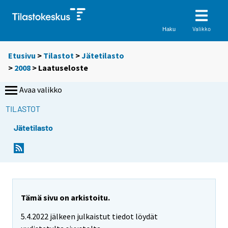
Valikko
Haku
Etusivu
>
Tilastot
>
Jätetilasto
>
2008
> Laatuseloste
Avaa valikko
TILASTOT
Jätetilasto
Y
Y
o
o
u
u
a
a
r
r
Tämä sivu on arkistoitu.
e
e
5.4.2022 jälkeen julkaistut tiedot löydät
m
m