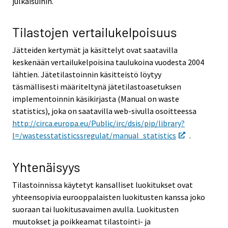
julkaisuihin.
Tilastojen vertailukelpoisuus
Jätteiden kertymät ja käsittelyt ovat saatavilla
keskenään vertailukelpoisina taulukoina vuodesta 2004
lähtien. Jätetilastoinnin käsitteistö löytyy
täsmällisesti määriteltynä jätetilastoasetuksen
implementoinnin käsikirjasta (Manual on waste
statistics), joka on saatavilla web-sivulla osoitteessa
http://circa.europa.eu/Public/irc/dsis/pip/library?
l=/wastesstatisticssregulat/manual_statistics
.
Yhtenäisyys
Tilastoinnissa käytetyt kansalliset luokitukset ovat
yhteensopivia eurooppalaisten luokitusten kanssa joko
suoraan tai luokitusavaimen avulla. Luokitusten
muutokset ja poikkeamat tilastointi- ja