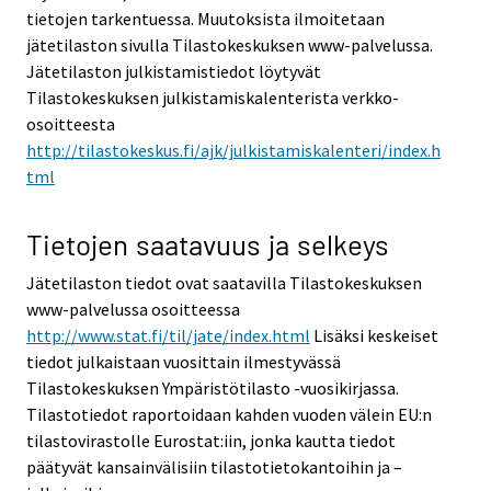
tietojen tarkentuessa. Muutoksista ilmoitetaan
jätetilaston sivulla Tilastokeskuksen www-palvelussa.
Jätetilaston julkistamistiedot löytyvät
Tilastokeskuksen julkistamiskalenterista verkko-
osoitteesta
http://tilastokeskus.fi/ajk/julkistamiskalenteri/index.h
tml
Tietojen saatavuus ja selkeys
Jätetilaston tiedot ovat saatavilla Tilastokeskuksen
www-palvelussa osoitteessa
http://www.stat.fi/til/jate/index.html
Lisäksi keskeiset
tiedot julkaistaan vuosittain ilmestyvässä
Tilastokeskuksen Ympäristötilasto -vuosikirjassa.
Tilastotiedot raportoidaan kahden vuoden välein EU:n
tilastovirastolle Eurostat:iin, jonka kautta tiedot
päätyvät kansainvälisiin tilastotietokantoihin ja –