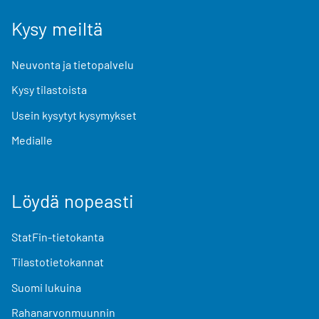
Kysy meiltä
Neuvonta ja tietopalvelu
Kysy tilastoista
Usein kysytyt kysymykset
Medialle
Löydä nopeasti
StatFin-tietokanta
Tilastotietokannat
Suomi lukuina
Rahanarvonmuunnin