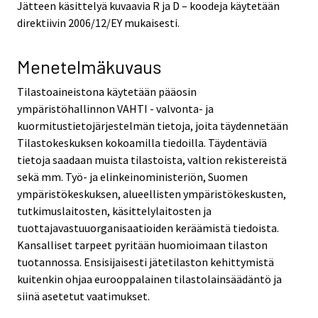
Jätteen käsittelyä kuvaavia R ja D – koodeja käytetään
direktiivin 2006/12/EY mukaisesti.
Menetelmäkuvaus
Tilastoaineistona käytetään pääosin
ympäristöhallinnon VAHTI - valvonta- ja
kuormitustietojärjestelmän tietoja, joita täydennetään
Tilastokeskuksen kokoamilla tiedoilla. Täydentäviä
tietoja saadaan muista tilastoista, valtion rekistereistä
sekä mm. Työ- ja elinkeinoministeriön, Suomen
ympäristökeskuksen, alueellisten ympäristökeskusten,
tutkimuslaitosten, käsittelylaitosten ja
tuottajavastuuorganisaatioiden keräämistä tiedoista.
Kansalliset tarpeet pyritään huomioimaan tilaston
tuotannossa. Ensisijaisesti jätetilaston kehittymistä
kuitenkin ohjaa eurooppalainen tilastolainsäädäntö ja
siinä asetetut vaatimukset.