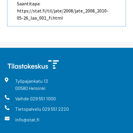
Saantitapa:
https://stat.fi/til/jate/2008/jate_2008_2010-
05-26_laa_001_fi.html
Työpajankatu
13
00580
Helsinki
Vaihde
029 551 1000
Tietopalvelu
029 551 2220
info@stat.fi