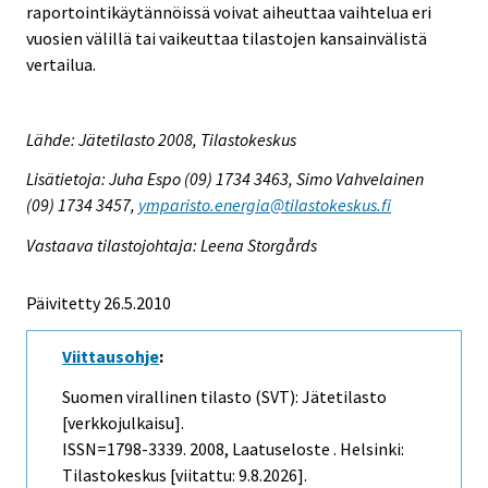
raportointikäytännöissä voivat aiheuttaa vaihtelua eri
vuosien välillä tai vaikeuttaa tilastojen kansainvälistä
vertailua.
Lähde: Jätetilasto 2008, Tilastokeskus
Lisätietoja: Juha Espo (09) 1734 3463, Simo Vahvelainen
(09) 1734 3457,
ymparisto.energia@tilastokeskus.fi
Vastaava tilastojohtaja: Leena Storgårds
Päivitetty 26.5.2010
Viittausohje
:
Suomen virallinen tilasto (SVT): Jätetilasto
[verkkojulkaisu].
ISSN=1798-3339. 2008, Laatuseloste . Helsinki:
Tilastokeskus [viitattu: 9.8.2026].