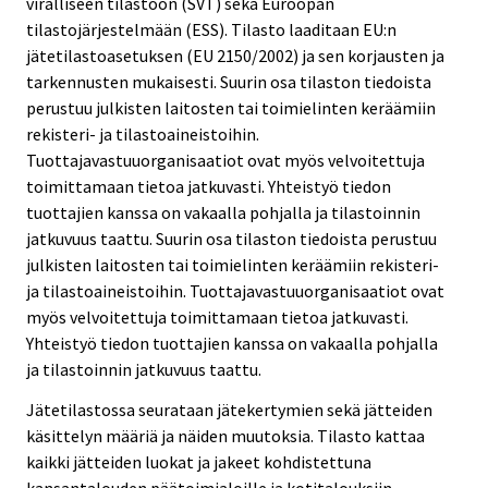
viralliseen tilastoon (SVT) sekä Euroopan
c
c
tilastojärjestelmään (ESS). Tilasto laaditaan EU:n
e
e
jätetilastoasetuksen (EU 2150/2002) ja sen korjausten ja
.
.
tarkennusten mukaisesti. Suurin osa tilaston tiedoista
perustuu julkisten laitosten tai toimielinten keräämiin
rekisteri- ja tilastoaineistoihin.
Tuottajavastuuorganisaatiot ovat myös velvoitettuja
toimittamaan tietoa jatkuvasti. Yhteistyö tiedon
tuottajien kanssa on vakaalla pohjalla ja tilastoinnin
jatkuvuus taattu. Suurin osa tilaston tiedoista perustuu
julkisten laitosten tai toimielinten keräämiin rekisteri-
ja tilastoaineistoihin. Tuottajavastuuorganisaatiot ovat
myös velvoitettuja toimittamaan tietoa jatkuvasti.
Yhteistyö tiedon tuottajien kanssa on vakaalla pohjalla
ja tilastoinnin jatkuvuus taattu.
Jätetilastossa seurataan jätekertymien sekä jätteiden
käsittelyn määriä ja näiden muutoksia. Tilasto kattaa
kaikki jätteiden luokat ja jakeet kohdistettuna