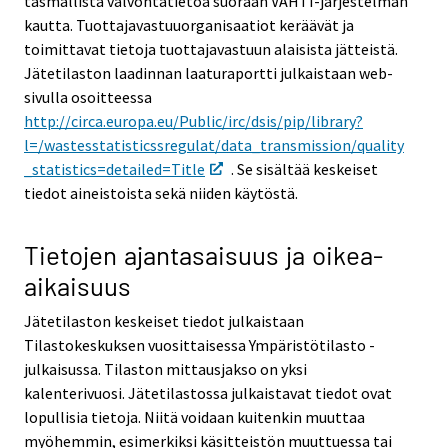
täsmällistä valvontatietoa suoraan VAHTI-järjestelmän
kautta. Tuottajavastuuorganisaatiot keräävät ja
toimittavat tietoja tuottajavastuun alaisista jätteistä.
Jätetilaston laadinnan laaturaportti julkaistaan web-
sivulla osoitteessa
http://circa.europa.eu/Public/irc/dsis/pip/library?
l=/wastesstatisticssregulat/data_transmission/quality
_statistics=detailed=Title
. Se sisältää keskeiset
tiedot aineistoista sekä niiden käytöstä.
Tietojen ajantasaisuus ja oikea-
aikaisuus
Jätetilaston keskeiset tiedot julkaistaan
Tilastokeskuksen vuosittaisessa Ympäristötilasto -
julkaisussa. Tilaston mittausjakso on yksi
kalenterivuosi. Jätetilastossa julkaistavat tiedot ovat
lopullisia tietoja. Niitä voidaan kuitenkin muuttaa
myöhemmin, esimerkiksi käsitteistön muuttuessa tai