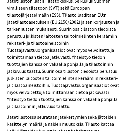
Jätetilaston laatii Tilastokeskus. Se kuuluu Suomen
i
i
viralliseen tilastoon (SVT) sekä Euroopan
c
c
tilastojärjestelmään (ESS). Tilasto laaditaan EU:n
e
e
jätetilastoasetuksen (EU 2150/2002) ja sen korjausten ja
.
.
tarkennusten mukaisesti. Suurin osa tilaston tiedoista
perustuu julkisten laitosten tai toimielinten keräämiin
rekisteri- ja tilastoaineistoihin.
Tuottajavastuuorganisaatiot ovat myös velvoitettuja
toimittamaan tietoa jatkuvasti. Yhteistyö tiedon
tuottajien kanssa on vakaalla pohjalla ja tilastoinnin
jatkuvuus taattu. Suurin osa tilaston tiedoista perustuu
julkisten laitosten tai toimielinten keräämiin rekisteri-
ja tilastoaineistoihin. Tuottajavastuuorganisaatiot ovat
myös velvoitettuja toimittamaan tietoa jatkuvasti.
Yhteistyö tiedon tuottajien kanssa on vakaalla pohjalla
ja tilastoinnin jatkuvuus taattu.
Jätetilastossa seurataan jätekertymien sekä jätteiden
käsittelyn määriä ja näiden muutoksia. Tilasto kattaa