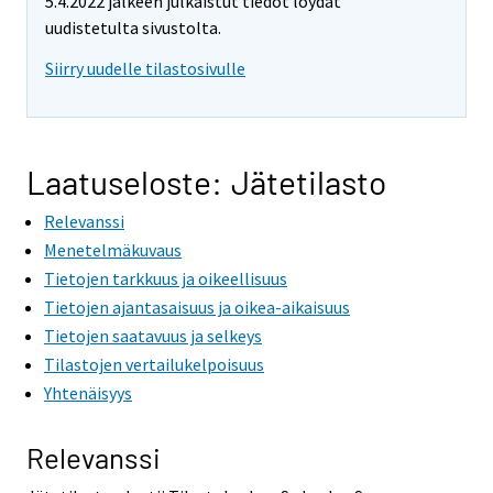
5.4.2022 jälkeen julkaistut tiedot löydät
m
m
uudistetulta sivustolta.
o
o
v
v
Siirry uudelle tilastosivulle
i
i
n
n
g
g
t
t
Laatuseloste: Jätetilasto
o
o
Relevanssi
a
a
n
n
Menetelmäkuvaus
o
o
Tietojen tarkkuus ja oikeellisuus
t
t
Tietojen ajantasaisuus ja oikea-aikaisuus
h
h
Tietojen saatavuus ja selkeys
e
e
Tilastojen vertailukelpoisuus
r
r
Yhtenäisyys
s
s
e
e
Relevanssi
r
r
v
v