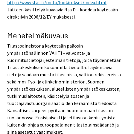
http://www.stat.fi/meta/luokitukset/index.html
.
Jätteen käsittelyä kuvaavia R ja D – koodeja käytetään
direktiivin 2006/12/EY mukaisesti.
Menetelmäkuvaus
Tilastoaineistona käytetään pääosin
ympäristöhallinnon VAHTI - valvonta- ja
kuormitustietojärjestelmän tietoja, joita täydennetään
Tilastokeskuksen kokoamilla tiedoilla. Täydentäviä
tietoja saadaan muista tilastoista, valtion rekistereistä
sekä mm. Työ- ja elinkeinoministeriön, Suomen
ympäristökeskuksen, alueellisten ympäristökeskusten,
tutkimuslaitosten, käsittelylaitosten ja
tuottajavastuuorganisaatioiden keräämistä tiedoista.
Kansalliset tarpeet pyritään huomioimaan tilaston
tuotannossa. Ensisijaisesti jätetilaston kehittymistä
kuitenkin ohjaa eurooppalainen tilastolainsäädäntö ja
siinä asetetut vaatimukset.