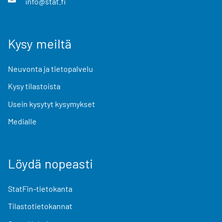
info@stat.fi
Kysy meiltä
Neuvonta ja tietopalvelu
Kysy tilastoista
Usein kysytyt kysymykset
Medialle
Löydä nopeasti
StatFin-tietokanta
Tilastotietokannat