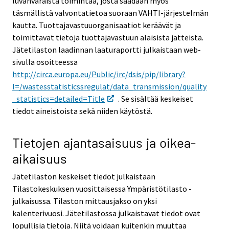
luvanvaraista toimintaa, josta saadaan myös
täsmällistä valvontatietoa suoraan VAHTI-järjestelmän
kautta. Tuottajavastuuorganisaatiot keräävät ja
toimittavat tietoja tuottajavastuun alaisista jätteistä.
Jätetilaston laadinnan laaturaportti julkaistaan web-
sivulla osoitteessa
http://circa.europa.eu/Public/irc/dsis/pip/library?
l=/wastesstatisticssregulat/data_transmission/quality
_statistics=detailed=Title
. Se sisältää keskeiset
tiedot aineistoista sekä niiden käytöstä.
Tietojen ajantasaisuus ja oikea-
aikaisuus
Jätetilaston keskeiset tiedot julkaistaan
Tilastokeskuksen vuosittaisessa Ympäristötilasto -
julkaisussa. Tilaston mittausjakso on yksi
kalenterivuosi. Jätetilastossa julkaistavat tiedot ovat
lopullisia tietoja. Niitä voidaan kuitenkin muuttaa