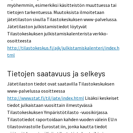
myöhemmin, esimerkiksi käsitteistön muuttuessa tai
tietojen tarkentuessa. Muutoksista ilmoitetaan
jätetilaston sivulla Tilastokeskuksen www-palvelussa.
Jätetilaston julkistamistiedot löytyvät
Tilastokeskuksen julkistamiskalenterista verkko-
osoitteesta
http://tilastokeskus.fi/ajk/julkistamiskalenteri/index.h
tml
Tietojen saatavuus ja selkeys
Jätetilaston tiedot ovat saatavilla Tilastokeskuksen
www-palvelussa osoitteessa
http://www.stat.fi/til/jate/index.html
Lisäksi keskeiset
tiedot julkaistaan vuosittain ilmestyvässä
Tilastokeskuksen Ympäristötilasto -vuosikirjassa.
Tilastotiedot raportoidaan kahden vuoden välein EU:n
tilastovirastolle Eurostat:iin, jonka kautta tiedot