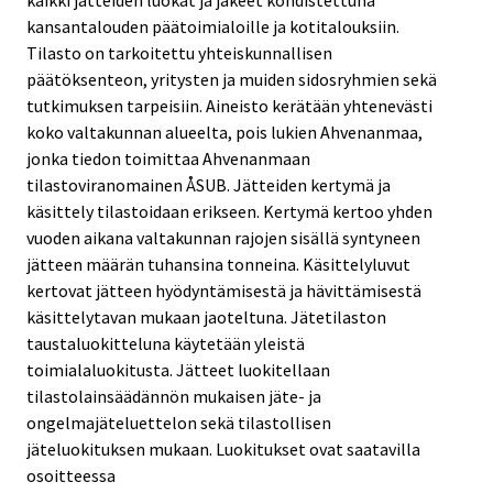
kaikki jätteiden luokat ja jakeet kohdistettuna
kansantalouden päätoimialoille ja kotitalouksiin.
Tilasto on tarkoitettu yhteiskunnallisen
päätöksenteon, yritysten ja muiden sidosryhmien sekä
tutkimuksen tarpeisiin. Aineisto kerätään yhtenevästi
koko valtakunnan alueelta, pois lukien Ahvenanmaa,
jonka tiedon toimittaa Ahvenanmaan
tilastoviranomainen ÅSUB. Jätteiden kertymä ja
käsittely tilastoidaan erikseen. Kertymä kertoo yhden
vuoden aikana valtakunnan rajojen sisällä syntyneen
jätteen määrän tuhansina tonneina. Käsittelyluvut
kertovat jätteen hyödyntämisestä ja hävittämisestä
käsittelytavan mukaan jaoteltuna. Jätetilaston
taustaluokitteluna käytetään yleistä
toimialaluokitusta. Jätteet luokitellaan
tilastolainsäädännön mukaisen jäte- ja
ongelmajäteluettelon sekä tilastollisen
jäteluokituksen mukaan. Luokitukset ovat saatavilla
osoitteessa