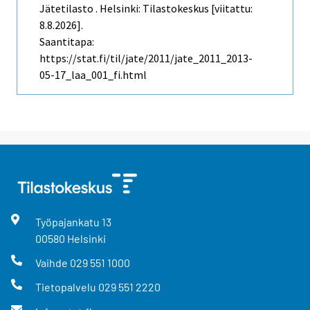
Jätetilasto . Helsinki: Tilastokeskus [viitattu:
8.8.2026].
Saantitapa:
https://stat.fi/til/jate/2011/jate_2011_2013-
05-17_laa_001_fi.html
Työpajankatu
13
00580
Helsinki
Vaihde
029 551 1000
Tietopalvelu
029 551 2220