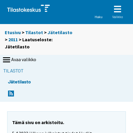
Valikko
Haku
Etusivu
>
Tilastot
>
Jätetilasto
>
2011
> Laatuseloste:
Jätetilasto
Avaa valikko
TILASTOT
Jätetilasto
Y
Y
o
o
u
u
a
a
r
r
Tämä sivu on arkistoitu.
e
e