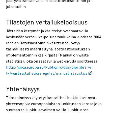
päätyvät kansainvälisiin tilastotietokantoihin ja –
julkaisuihin.
Tilastojen vertailukelpoisuus
Jätteiden kertymät ja käsittelyt ovat saatavilla
keskenään vertailukelpoisina taulukoina vuodesta 2004
lähtien. Jätetilastoinnin käsitteistö löytyy
täsmällisesti määriteltynä jätetilastoasetuksen
implementoinnin käsikirjasta (Manual on waste
statistics), joka on saatavilla web-sivulla osoitteessa
http://circa.europa.eu/Public/irc/dsis/pip/library?
l=/wastesstatisticssregulat/manual_statistics
.
Yhtenäisyys
Tilastoinnissa käytetyt kansalliset luokitukset ovat
yhteensopivia eurooppalaisten luokitusten kanssa joko
suoraan tai luokitusavaimen avulla. Luokitusten