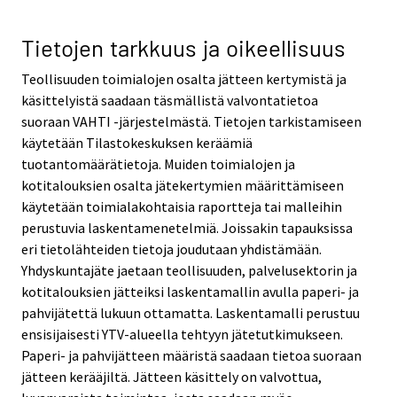
Tietojen tarkkuus ja oikeellisuus
Teollisuuden toimialojen osalta jätteen kertymistä ja
käsittelyistä saadaan täsmällistä valvontatietoa
suoraan VAHTI -järjestelmästä. Tietojen tarkistamiseen
käytetään Tilastokeskuksen keräämiä
tuotantomäärätietoja. Muiden toimialojen ja
kotitalouksien osalta jätekertymien määrittämiseen
käytetään toimialakohtaisia raportteja tai malleihin
perustuvia laskentamenetelmiä. Joissakin tapauksissa
eri tietolähteiden tietoja joudutaan yhdistämään.
Yhdyskuntajäte jaetaan teollisuuden, palvelusektorin ja
kotitalouksien jätteiksi laskentamallin avulla paperi- ja
pahvijätettä lukuun ottamatta. Laskentamalli perustuu
ensisijaisesti YTV-alueella tehtyyn jätetutkimukseen.
Paperi- ja pahvijätteen määristä saadaan tietoa suoraan
jätteen kerääjiltä. Jätteen käsittely on valvottua,