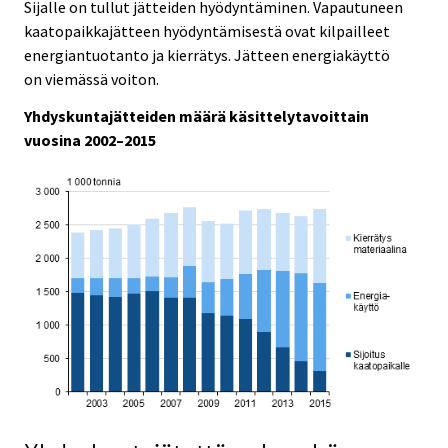
e
e
Sijalle on tullut jätteiden hyödyntäminen. Vapautuneen
.
.
kaatopaikkajätteen hyödyntämisestä ovat kilpailleet
energiantuotanto ja kierrätys. Jätteen energiakäyttö
on viemässä voiton.
Yhdyskuntajätteiden määrä käsittelytavoittain
vuosina 2002–2015