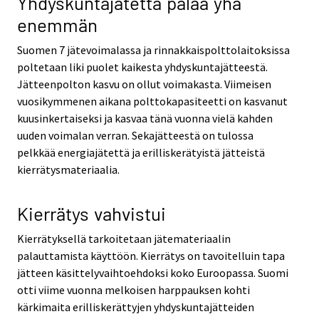
Yhdyskuntajätettä palaa yhä
enemmän
Suomen 7 jätevoimalassa ja rinnakkaispolttolaitoksissa
poltetaan liki puolet kaikesta yhdyskuntajätteestä.
Jätteenpolton kasvu on ollut voimakasta. Viimeisen
vuosikymmenen aikana polttokapasiteetti on kasvanut
kuusinkertaiseksi ja kasvaa tänä vuonna vielä kahden
uuden voimalan verran. Sekajätteestä on tulossa
pelkkää energiajätettä ja erilliskerätyistä jätteistä
kierrätysmateriaalia.
Kierrätys vahvistui
Kierrätyksellä tarkoitetaan jätemateriaalin
palauttamista käyttöön. Kierrätys on tavoitelluin tapa
jätteen käsittelyvaihtoehdoksi koko Euroopassa. Suomi
otti viime vuonna melkoisen harppauksen kohti
kärkimaita erilliskerättyjen yhdyskuntajätteiden