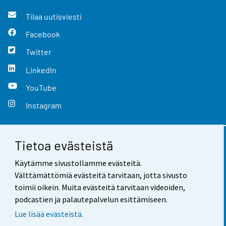
Tilaa uutisviesti
Facebook
Twitter
LinkedIn
YouTube
Instagram
Tietoa evästeistä
Yhteystiedot
Käytämme sivustollamme evästeitä.
Palaute
Välttämättömiä evästeitä tarvitaan, jotta sivusto
toimii oikein. Muita evästeitä tarvitaan videoiden,
Käyttöehdot
podcastien ja palautepalvelun esittämiseen.
Tietosuoja
Lue lisää evästeistä.