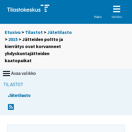
Valikko
Haku
Etusivu
>
Tilastot
>
Jätetilasto
>
2015
> Jätteiden poltto ja
kierrätys ovat korvanneet
yhdyskuntajätteiden
kaatopaikat
Avaa valikko
TILASTOT
Jätetilasto
Y
Y
o
o
u
u
a
a
r
r