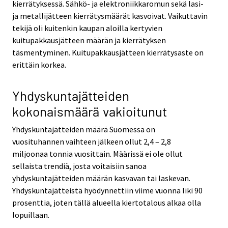
kierrätyksessä. Sähkö- ja elektroniikkaromun sekä lasi-
ja metallijätteen kierrätysmäärät kasvoivat. Vaikuttavin
tekijä oli kuitenkin kaupan aloilla kertyvien
kuitupakkausjätteen määrän ja kierrätyksen
täsmentyminen. Kuitupakkausjätteen kierrätysaste on
erittäin korkea.
Yhdyskuntajätteiden
kokonaismäärä vakioitunut
Yhdyskuntajätteiden määrä Suomessa on
vuosituhannen vaihteen jälkeen ollut 2,4 – 2,8
miljoonaa tonnia vuosittain. Määrissä ei ole ollut
sellaista trendiä, josta voitaisiin sanoa
yhdyskuntajätteiden määrän kasvavan tai laskevan.
Yhdyskuntajätteistä hyödynnettiin viime vuonna liki 90
prosenttia, joten tällä alueella kiertotalous alkaa olla
lopuillaan.