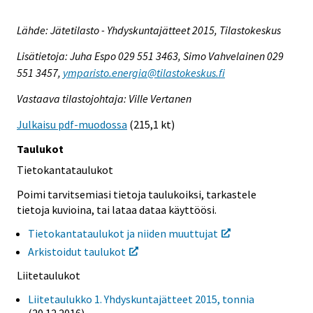
Lähde: Jätetilasto - Yhdyskuntajätteet 2015, Tilastokeskus
Lisätietoja: Juha Espo 029 551 3463, Simo Vahvelainen 029
551 3457,
ymparisto.energia@tilastokeskus.fi
Vastaava tilastojohtaja: Ville Vertanen
Julkaisu pdf-muodossa
(215,1 kt)
Taulukot
Tietokantataulukot
Poimi tarvitsemiasi tietoja taulukoiksi, tarkastele
tietoja kuvioina, tai lataa dataa käyttöösi.
Tietokantataulukot ja niiden muuttujat
Arkistoidut taulukot
Liitetaulukot
Liitetaulukko 1. Yhdyskuntajätteet 2015, tonnia
(20.12.2016)