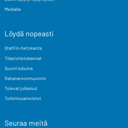
Medialle
Löydä nopeasti
StatFin-tietokanta
Tilastotietokannat
Suomi lukuina
Rahanarvonmuunnin
Tulevat julkaisut
Tutkimusaineistot
Seuraa meitä