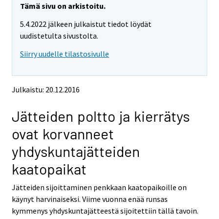
e
e
Tämä sivu on arkistoitu.
m
m
5.4.2022 jälkeen julkaistut tiedot löydät
o
o
v
v
uudistetulta sivustolta.
i
i
Siirry uudelle tilastosivulle
n
n
g
g
t
t
o
o
Julkaistu: 20.12.2016
a
a
n
n
Jätteiden poltto ja kierrätys
o
o
t
t
ovat korvanneet
h
h
e
e
yhdyskuntajätteiden
r
r
s
s
kaatopaikat
e
e
r
r
Jätteiden sijoittaminen penkkaan kaatopaikoille on
v
v
käynyt harvinaiseksi. Viime vuonna enää runsas
i
i
kymmenys yhdyskuntajätteestä sijoitettiin tällä tavoin.
c
c