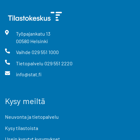
Työpajankatu
13
00580
Helsinki
Vaihde
029 551 1000
Tietopalvelu
029 551 2220
info@stat.fi
Kysy meiltä
Neuvonta ja tietopalvelu
Kysy tilastoista
Usein kysytyt kysymykset