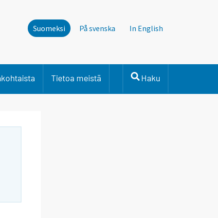
Suomeksi
På svenska
In English
nkohtaista
Tietoa meistä
Haku