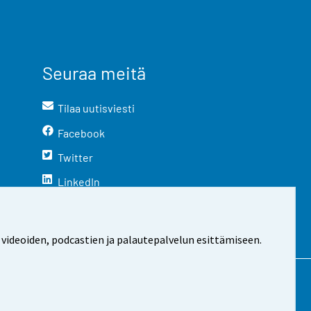
Seuraa meitä
Tilaa uutisviesti
Facebook
Twitter
LinkedIn
YouTube
Instagram
 videoiden, podcastien ja palautepalvelun esittämiseen.
stosta
Evästeasetukset