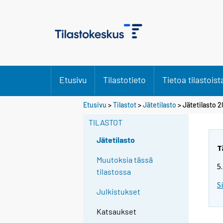
Etusivu
Tilastotieto
Tietoa tilastoist
Etusivu
>
Tilastot
>
Jätetilasto
> Jätetilasto 2
TILASTOT
Jätetilasto
T
Muutoksia tässä
5
tilastossa
S
Julkistukset
Katsaukset