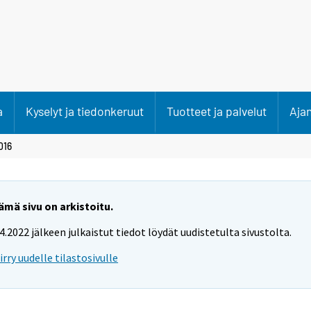
a
Kyselyt ja tiedonkeruut
Tuotteet ja palvelut
Aja
016
ämä sivu on arkistoitu.
.4.2022 jälkeen julkaistut tiedot löydät uudistetulta sivustolta.
iirry uudelle tilastosivulle