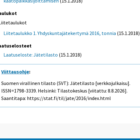
kaatopaikkasijoittamisen
(15.1.2018)
aulukot
Liitetaulukot
Liitetaulukko 1. Yhdyskuntajätekertymä 2016, tonnia
(15.1.2018)
aatuselosteet
Laatuseloste: Jätetilasto
(15.1.2018)
Viittausohje
:
Suomen virallinen tilasto (SVT): Jätetilasto [verkkojulkaisu].
ISSN=1798-3339. Helsinki: Tilastokeskus [viitattu: 8.8.2026].
Saantitapa: https://stat.fi/til/jate/2016/index.html