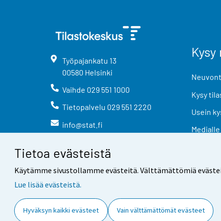
Kysy 
Työpajankatu
13
00580
Helsinki
Neuvonta
Vaihde
029 551 1000
Kysy tila
Tietopalvelu
029 551 2220
Usein ky
info@stat.fi
Medialle
Tietoa evästeistä
Käytämme sivustollamme evästeitä. Välttämättömiä evästeitä t
Lue lisää evästeistä.
Yhteystiedot
Palaute
Hyväksyn kaikki evästeet
Vain välttämättömät evästeet