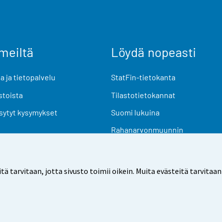
meiltä
Löydä nopeasti
 ja tietopalvelu
StatFin-tietokanta
stoista
Tilastotietokannat
sytyt kysymykset
Suomi lukuina
Rahanarvonmuunnin
Tulevat julkaisut
Tutkimusaineistot
arvitaan, jotta sivusto toimii oikein. Muita evästeitä tarvitaan
Käyttöehdot
Tietosuoja
Saavutettavuus
Tietoa sivu