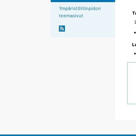
Ympäristötilinpidon
T
teemasivut
L