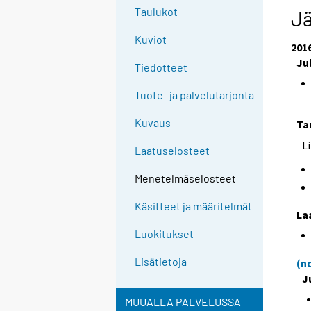
Taulukot
Jä
Kuviot
201
Ju
Tiedotteet
Tuote- ja palvelutarjonta
Kuvaus
Ta
L
Laatuselosteet
Menetelmäselosteet
Käsitteet ja määritelmät
La
Luokitukset
Lisätietoja
(n
J
MUUALLA PALVELUSSA