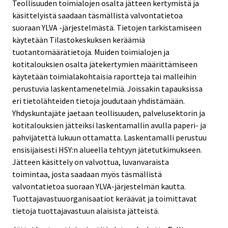
Teollisuuden toimialojen osalta jätteen kertymistä ja
käsittelyistä saadaan täsmällistä valvontatietoa
suoraan YLVA -järjestelmästä. Tietojen tarkistamiseen
käytetään Tilastokeskuksen keräämiä
tuotantomäärätietoja. Muiden toimialojen ja
kotitalouksien osalta jätekertymien määrittämiseen
käytetään toimialakohtaisia raportteja tai malleihin
perustuvia laskentamenetelmiä. Joissakin tapauksissa
eri tietolähteiden tietoja joudutaan yhdistämään.
Yhdyskuntajäte jaetaan teollisuuden, palvelusektorin ja
kotitalouksien jätteiksi laskentamallin avulla paperi- ja
pahvijätettä lukuun ottamatta. Laskentamalli perustuu
ensisijaisesti HSY:n alueella tehtyyn jätetutkimukseen.
Jätteen käsittely on valvottua, luvanvaraista
toimintaa, josta saadaan myös täsmällistä
valvontatietoa suoraan YLVA-järjestelmän kautta.
Tuottajavastuuorganisaatiot keräävät ja toimittavat
tietoja tuottajavastuun alaisista jätteistä.