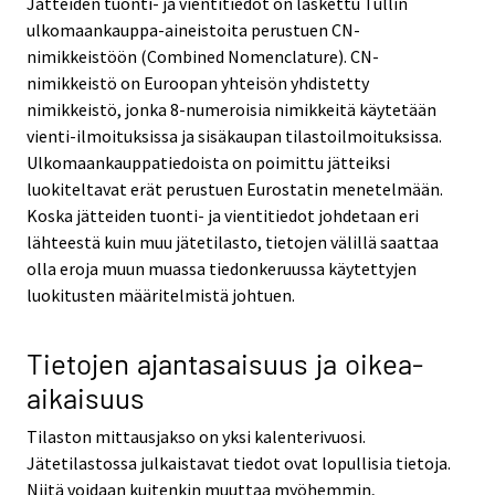
Jätteiden tuonti- ja vientitiedot on laskettu Tullin
ulkomaankauppa-aineistoita perustuen CN-
nimikkeistöön (Combined Nomenclature). CN-
nimikkeistö on Euroopan yhteisön yhdistetty
nimikkeistö, jonka 8-numeroisia nimikkeitä käytetään
vienti-ilmoituksissa ja sisäkaupan tilastoilmoituksissa.
Ulkomaankauppatiedoista on poimittu jätteiksi
luokiteltavat erät perustuen Eurostatin menetelmään.
Koska jätteiden tuonti- ja vientitiedot johdetaan eri
lähteestä kuin muu jätetilasto, tietojen välillä saattaa
olla eroja muun muassa tiedonkeruussa käytettyjen
luokitusten määritelmistä johtuen.
Tietojen ajantasaisuus ja oikea-
aikaisuus
Tilaston mittausjakso on yksi kalenterivuosi.
Jätetilastossa julkaistavat tiedot ovat lopullisia tietoja.
Niitä voidaan kuitenkin muuttaa myöhemmin,