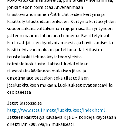
koko valtakunnan alueelta, pois lukien Ahvenanmaa,
jonka tiedon toimittaa Ahvenanmaan
tilastoviranomainen ÅSUB. Jätteiden kertymä ja
käsittely tilastoidaan erikseen. Kertymä kertoo yhden
vuoden aikana valtakunnan rajojen sisällä syntyneen
jätteen määrän tuhansina tonneina. Käsittelyluvut
kertovat jätteen hyödyntämisestä ja hävittämisestä
käsittelytavan mukaan jaoteltuna. Jätetilaston
taustaluokitteluna käytetään yleistä
toimialaluokitusta. Jätteet luokitellaan
tilastolainsäädännön mukaisen jäte- ja
ongelmajäteluettelon sekä tilastollisen
jäteluokituksen mukaan. Luokitukset ovat saatavilla
osoitteessa
Jätetilastossa se
http://www.stat.fi/meta/luokitukset/index.html
.
Jätteen käsittelyä kuvaavia R ja D – koodeja käytetään
direktiivin 2008/98/EY mukaisesti.