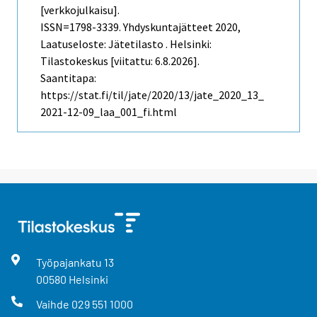
[verkkojulkaisu].
ISSN=1798-3339.
Yhdyskuntajätteet
2020,
Laatuseloste: Jätetilasto . Helsinki:
Tilastokeskus [viitattu: 6.8.2026].
Saantitapa:
https://stat.fi/til/jate/2020/13/jate_2020_13_
2021-12-09_laa_001_fi.html
Työpajankatu
13
00580
Helsinki
Vaihde
029 551 1000