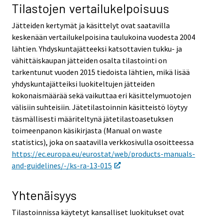
Tilastojen vertailukelpoisuus
Jätteiden kertymät ja käsittelyt ovat saatavilla
keskenään vertailukelpoisina taulukoina vuodesta 2004
lähtien. Yhdyskuntajätteeksi katsottavien tukku- ja
vähittäiskaupan jätteiden osalta tilastointi on
tarkentunut vuoden 2015 tiedoista lähtien, mikä lisää
yhdyskuntajätteiksi luokiteltujen jätteiden
kokonaismäärää sekä vaikuttaa eri käsittelymuotojen
välisiin suhteisiin. Jätetilastoinnin käsitteistö löytyy
täsmällisesti määriteltynä jätetilastoasetuksen
toimeenpanon käsikirjasta (Manual on waste
statistics), joka on saatavilla verkkosivulla osoitteessa
https://ec.europa.eu/eurostat/web/products-manuals-
and-guidelines/-/ks-ra-13-015
Yhtenäisyys
Tilastoinnissa käytetyt kansalliset luokitukset ovat