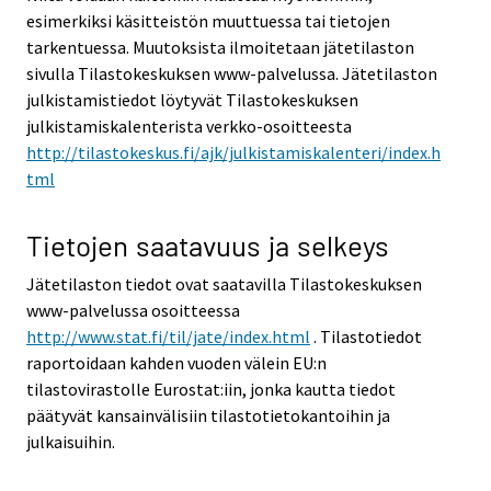
esimerkiksi käsitteistön muuttuessa tai tietojen
tarkentuessa. Muutoksista ilmoitetaan jätetilaston
sivulla Tilastokeskuksen www-palvelussa. Jätetilaston
julkistamistiedot löytyvät Tilastokeskuksen
julkistamiskalenterista verkko-osoitteesta
http://tilastokeskus.fi/ajk/julkistamiskalenteri/index.h
tml
Tietojen saatavuus ja selkeys
Jätetilaston tiedot ovat saatavilla Tilastokeskuksen
www-palvelussa osoitteessa
http://www.stat.fi/til/jate/index.html
. Tilastotiedot
raportoidaan kahden vuoden välein EU:n
tilastovirastolle Eurostat:iin, jonka kautta tiedot
päätyvät kansainvälisiin tilastotietokantoihin ja
julkaisuihin.