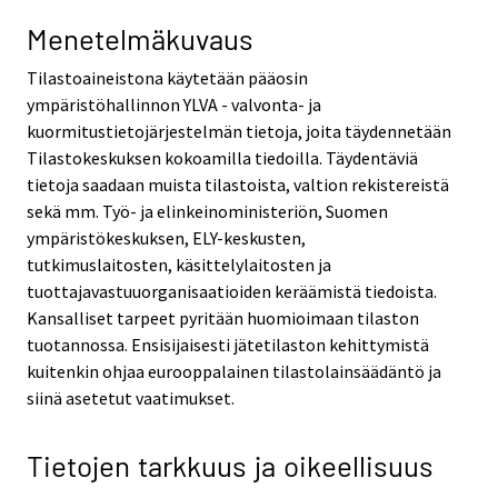
Menetelmäkuvaus
Tilastoaineistona käytetään pääosin
ympäristöhallinnon YLVA - valvonta- ja
kuormitustietojärjestelmän tietoja, joita täydennetään
Tilastokeskuksen kokoamilla tiedoilla. Täydentäviä
tietoja saadaan muista tilastoista, valtion rekistereistä
sekä mm. Työ- ja elinkeinoministeriön, Suomen
ympäristökeskuksen, ELY-keskusten,
tutkimuslaitosten, käsittelylaitosten ja
tuottajavastuuorganisaatioiden keräämistä tiedoista.
Kansalliset tarpeet pyritään huomioimaan tilaston
tuotannossa. Ensisijaisesti jätetilaston kehittymistä
kuitenkin ohjaa eurooppalainen tilastolainsäädäntö ja
siinä asetetut vaatimukset.
Tietojen tarkkuus ja oikeellisuus