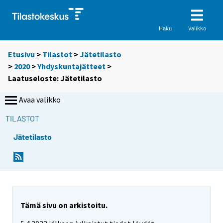
Valikko
Haku
Etusivu
>
Tilastot
>
Jätetilasto
>
2020
>
Yhdyskuntajätteet
>
Laatuseloste: Jätetilasto
Avaa valikko
TILASTOT
Jätetilasto
Y
o
u
a
r
Tämä sivu on arkistoitu.
e