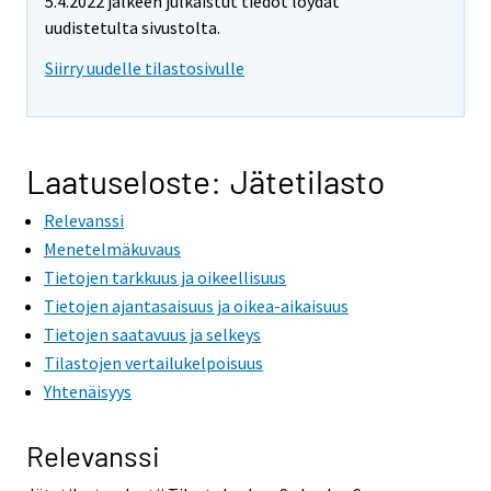
5.4.2022 jälkeen julkaistut tiedot löydät
m
uudistetulta sivustolta.
o
v
Siirry uudelle tilastosivulle
i
n
g
t
Laatuseloste: Jätetilasto
o
Relevanssi
a
n
Menetelmäkuvaus
o
Tietojen tarkkuus ja oikeellisuus
t
Tietojen ajantasaisuus ja oikea-aikaisuus
h
Tietojen saatavuus ja selkeys
e
Tilastojen vertailukelpoisuus
r
Yhtenäisyys
s
e
Relevanssi
r
v