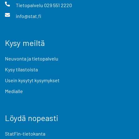
Tietopalvelu
029 551 2220
info@stat.fi
Kysy meiltä
Neuvonta ja tietopalvelu
Kysy tilastoista
Usein kysytyt kysymykset
Medialle
Löydä nopeasti
StatFin-tietokanta