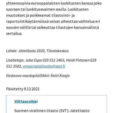
yhteensopivia eurooppalaisten luokitusten kanssa joko
suoraan tai luokitusavaimen avulla. Luokitusten
muutokset ja poikkeamat tilastointi- ja
raportointikäytännöissä voivat aiheuttaa vaihtelua eri
vuosien välillä tai vaikeuttaa tilastojen kansainvälistä
vertailua.
Lähde: Jätetilasto 2020, Tilastokeskus
Lisätietoja: Juha Espo 029 551 3463, Heidi Pirtonen 029
551 3583,
ymparistotilinpito@stat.fi
Vastaava osastopäällikkö: Katri Kaaja
Päivitetty 9.12.2021
Viittausohje
:
Suomen virallinen tilasto (SVT): Jätetilasto