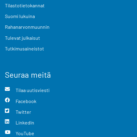
Tilastotietokannat
Suomi lukuina
Rahanarvonmuunnin
Tulevat julkaisut
Tutkimusaineistot
Seuraa meitä
Tilaa uutisviesti
Facebook
Twitter
LinkedIn
YouTube