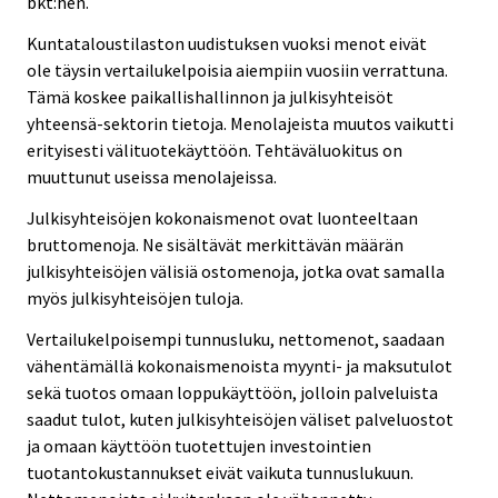
bkt:hen.
Kuntataloustilaston uudistuksen vuoksi menot eivät
ole täysin vertailukelpoisia aiempiin vuosiin verrattuna.
Tämä koskee paikallishallinnon ja julkisyhteisöt
yhteensä-sektorin tietoja. Menolajeista muutos vaikutti
erityisesti välituotekäyttöön. Tehtäväluokitus on
muuttunut useissa menolajeissa.
Julkisyhteisöjen kokonaismenot ovat luonteeltaan
bruttomenoja. Ne sisältävät merkittävän määrän
julkisyhteisöjen välisiä ostomenoja, jotka ovat samalla
myös julkisyhteisöjen tuloja.
Vertailukelpoisempi tunnusluku, nettomenot, saadaan
vähentämällä kokonaismenoista myynti- ja maksutulot
sekä tuotos omaan loppukäyttöön, jolloin palveluista
saadut tulot, kuten julkisyhteisöjen väliset palveluostot
ja omaan käyttöön tuotettujen investointien
tuotantokustannukset eivät vaikuta tunnuslukuun.