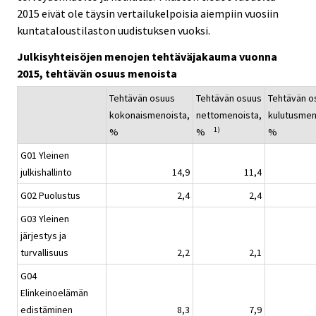
c
c
2015 eivät ole täysin vertailukelpoisia aiempiin vuosiin
e
e
kuntataloustilaston uudistuksen vuoksi.
.
.
Julkisyhteisöjen menojen tehtäväjakauma vuonna
2015, tehtävän osuus menoista
Tehtävän osuus
Tehtävän osuus
Tehtävän o
kokonaismenoista,
nettomenoista,
kulutusmen
1)
%
%
%
G01 Yleinen
julkishallinto
14,9
11,4
G02 Puolustus
2,4
2,4
G03 Yleinen
järjestys ja
turvallisuus
2,2
2,1
G04
Elinkeinoelämän
edistäminen
8,3
7,9