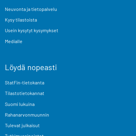
Neuvonta ja tietopalvelu
Kysy tilastoista
Usein kysytyt kysymykset
Medialle
Löydä nopeasti
StatFin-tietokanta
Tilastotietokannat
Suomi lukuina
Rahanarvonmuunnin
Tulevat julkaisut
Tutkimusaineistot