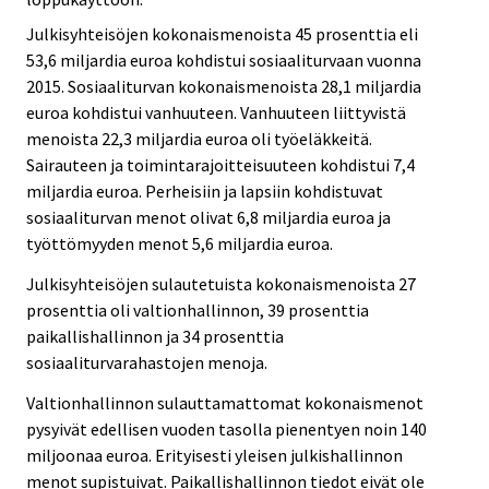
Julkisyhteisöjen kokonaismenoista 45 prosenttia eli
53,6 miljardia euroa kohdistui sosiaaliturvaan vuonna
2015. Sosiaaliturvan kokonaismenoista 28,1 miljardia
euroa kohdistui vanhuuteen. Vanhuuteen liittyvistä
menoista 22,3 miljardia euroa oli työeläkkeitä.
Sairauteen ja toimintarajoitteisuuteen kohdistui 7,4
miljardia euroa. Perheisiin ja lapsiin kohdistuvat
sosiaaliturvan menot olivat 6,8 miljardia euroa ja
työttömyyden menot 5,6 miljardia euroa.
Julkisyhteisöjen sulautetuista kokonaismenoista 27
prosenttia oli valtionhallinnon, 39 prosenttia
paikallishallinnon ja 34 prosenttia
sosiaaliturvarahastojen menoja.
Valtionhallinnon sulauttamattomat kokonaismenot
pysyivät edellisen vuoden tasolla pienentyen noin 140
miljoonaa euroa. Erityisesti yleisen julkishallinnon
menot supistuivat. Paikallishallinnon tiedot eivät ole