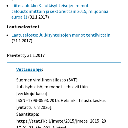
Liitetaulukko 3. Julkisyhteisöjen menot
taloustoimittain ja sektoreittain 2015, miljoonaa
euroa 1)
(31.1.2017)
Laatuselosteet
Laatuseloste: Julkisyhteisöjen menot tehtävittäin
(31.1.2017)
Päivitetty 31.1.2017
Viittausohje
:
Suomen virallinen tilasto (SVT):
Julkisyhteisöjen menot tehtävittäin
[verkkojulkaisu].
ISSN=1798-0593. 2015. Helsinki: Tilastokeskus
[viitattu: 6.8.2026].
Saantitapa:
https://stat.fi/til/jmete/2015/jmete_2015_20
17-01-31_tie_001_fi.html