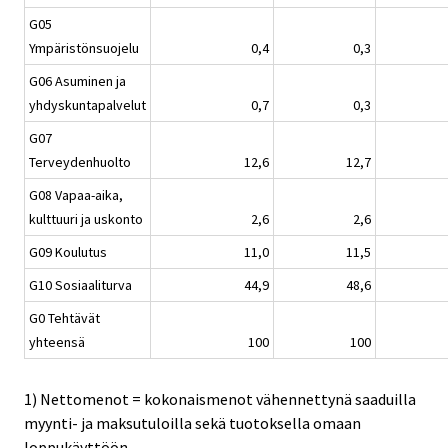
G05
Ympäristönsuojelu
0,4
0,3
G06 Asuminen ja
yhdyskuntapalvelut
0,7
0,3
G07
Terveydenhuolto
12,6
12,7
G08 Vapaa-aika,
kulttuuri ja uskonto
2,6
2,6
G09 Koulutus
11,0
11,5
G10 Sosiaaliturva
44,9
48,6
G0 Tehtävät
yhteensä
100
100
1) Nettomenot = kokonaismenot vähennettynä saaduilla
myynti- ja maksutuloilla sekä tuotoksella omaan
loppukäyttöön.