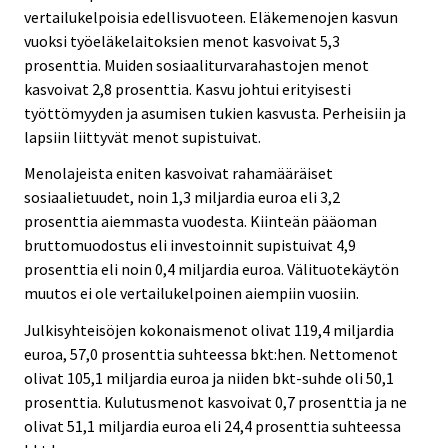
vertailukelpoisia edellisvuoteen. Eläkemenojen kasvun
vuoksi työeläkelaitoksien menot kasvoivat 5,3
prosenttia. Muiden sosiaaliturvarahastojen menot
kasvoivat 2,8 prosenttia. Kasvu johtui erityisesti
työttömyyden ja asumisen tukien kasvusta. Perheisiin ja
lapsiin liittyvät menot supistuivat.
Menolajeista eniten kasvoivat rahamääräiset
sosiaalietuudet, noin 1,3 miljardia euroa eli 3,2
prosenttia aiemmasta vuodesta. Kiinteän pääoman
bruttomuodostus eli investoinnit supistuivat 4,9
prosenttia eli noin 0,4 miljardia euroa. Välituotekäytön
muutos ei ole vertailukelpoinen aiempiin vuosiin.
Julkisyhteisöjen kokonaismenot olivat 119,4 miljardia
euroa, 57,0 prosenttia suhteessa bkt:hen. Nettomenot
olivat 105,1 miljardia euroa ja niiden bkt-suhde oli 50,1
prosenttia. Kulutusmenot kasvoivat 0,7 prosenttia ja ne
olivat 51,1 miljardia euroa eli 24,4 prosenttia suhteessa