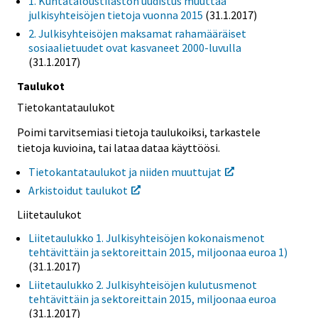
1. Kuntataloustilaston uudistus muuttaa
julkisyhteisöjen tietoja vuonna 2015
(31.1.2017)
2. Julkisyhteisöjen maksamat rahamääräiset
sosiaalietuudet ovat kasvaneet 2000-luvulla
(31.1.2017)
Taulukot
Tietokantataulukot
Poimi tarvitsemiasi tietoja taulukoiksi, tarkastele
tietoja kuvioina, tai lataa dataa käyttöösi.
Tietokantataulukot ja niiden muuttujat
Arkistoidut taulukot
Liitetaulukot
Liitetaulukko 1. Julkisyhteisöjen kokonaismenot
tehtävittäin ja sektoreittain 2015, miljoonaa euroa 1)
(31.1.2017)
Liitetaulukko 2. Julkisyhteisöjen kulutusmenot
tehtävittäin ja sektoreittain 2015, miljoonaa euroa
(31.1.2017)