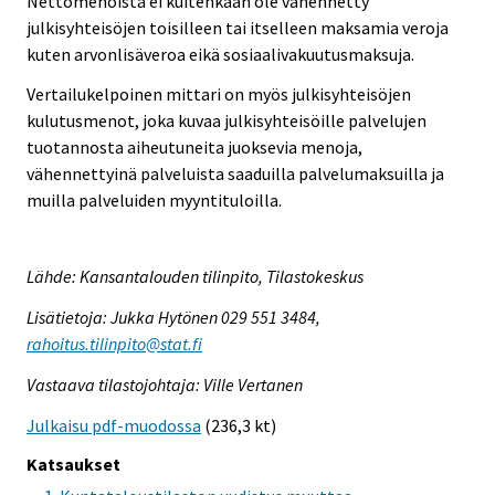
Nettomenoista ei kuitenkaan ole vähennetty
julkisyhteisöjen toisilleen tai itselleen maksamia veroja
kuten arvonlisäveroa eikä sosiaalivakuutusmaksuja.
Vertailukelpoinen mittari on myös julkisyhteisöjen
kulutusmenot, joka kuvaa julkisyhteisöille palvelujen
tuotannosta aiheutuneita juoksevia menoja,
vähennettyinä palveluista saaduilla palvelumaksuilla ja
muilla palveluiden myyntituloilla.
Lähde: Kansantalouden tilinpito, Tilastokeskus
Lisätietoja: Jukka Hytönen 029 551 3484,
rahoitus.tilinpito@stat.fi
Vastaava tilastojohtaja: Ville Vertanen
Julkaisu pdf-muodossa
(236,3 kt)
Katsaukset