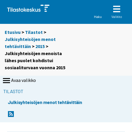
Valikko
Haku
Etusivu
>
Tilastot
>
Julkisyhteisöjen menot
tehtävittäin
>
2015
>
Julkisyhteisöjen menoista
lähes puolet kohdistui
sosiaaliturvaan vuonna 2015
Avaa valikko
TILASTOT
Julkisyhteisöjen menot tehtävittäin
Y
Y
o
o
u
u
a
a