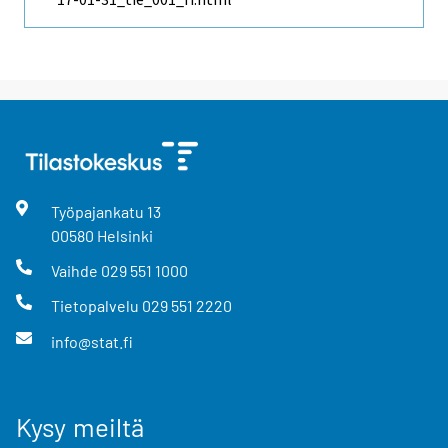
Työpajankatu
13
00580
Helsinki
Vaihde
029 551 1000
Tietopalvelu
029 551 2220
info@stat.fi
Kysy meiltä