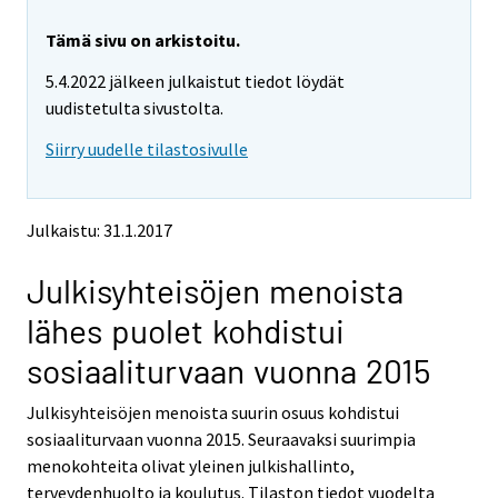
r
r
e
e
Tämä sivu on arkistoitu.
m
m
5.4.2022 jälkeen julkaistut tiedot löydät
o
o
v
v
uudistetulta sivustolta.
i
i
Siirry uudelle tilastosivulle
n
n
g
g
t
t
o
o
Julkaistu: 31.1.2017
a
a
n
n
Julkisyhteisöjen menoista
o
o
t
t
lähes puolet kohdistui
h
h
e
e
sosiaaliturvaan vuonna 2015
r
r
s
s
Julkisyhteisöjen menoista suurin osuus kohdistui
e
e
sosiaaliturvaan vuonna 2015. Seuraavaksi suurimpia
r
r
v
v
menokohteita olivat yleinen julkishallinto,
i
i
terveydenhuolto ja koulutus. Tilaston tiedot vuodelta