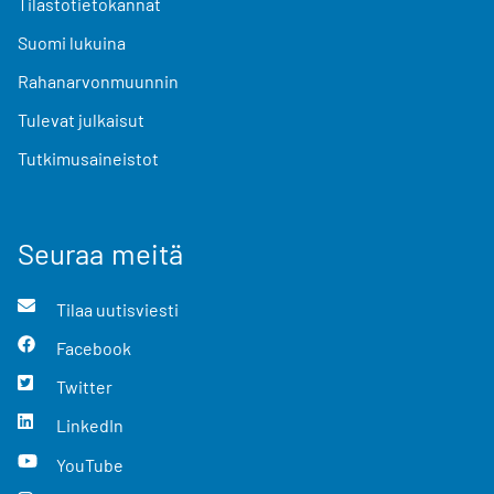
Tilastotietokannat
Suomi lukuina
Rahanarvonmuunnin
Tulevat julkaisut
Tutkimusaineistot
Seuraa meitä
Tilaa uutisviesti
Facebook
Twitter
LinkedIn
YouTube