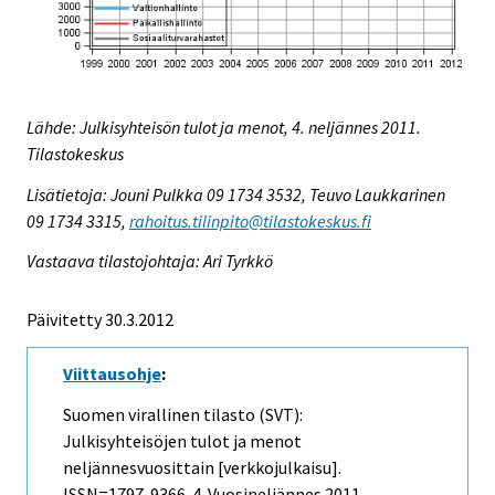
Lähde: Julkisyhteisön tulot ja menot, 4. neljännes 2011.
Tilastokeskus
Lisätietoja: Jouni Pulkka 09 1734 3532, Teuvo Laukkarinen
09 1734 3315,
rahoitus.tilinpito@tilastokeskus.fi
Vastaava tilastojohtaja: Ari Tyrkkö
Päivitetty 30.3.2012
Viittausohje
:
Suomen virallinen tilasto (SVT):
Julkisyhteisöjen tulot ja menot
neljännesvuosittain [verkkojulkaisu].
ISSN=1797-9366.
4. Vuosineljännes
2011,