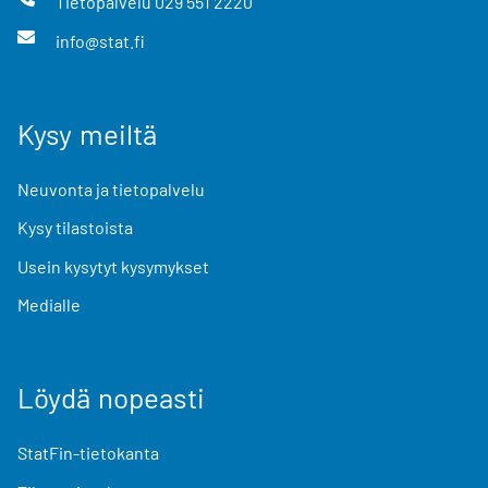
Tietopalvelu
029 551 2220
info@stat.fi
Kysy meiltä
Neuvonta ja tietopalvelu
Kysy tilastoista
Usein kysytyt kysymykset
Medialle
Löydä nopeasti
StatFin-tietokanta