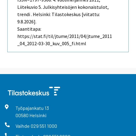
Liitekuvio 5. Julkisyhteisöjen kokonaistulot,
trendi . Helsinki: Tilastokeskus [viitattu:
9.8.2026].
Saantitapa:
https://stat.fi/til/jtume/2011/04/jtume_2011
_04_2012-03-30_kuv_005_fi.html
Työpajankatu
13
00580
Helsinki
Vaihde
029 551 1000