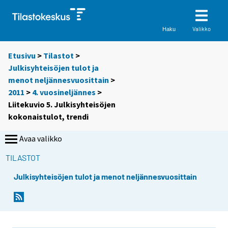
Valikko
Haku
Etusivu
>
Tilastot
>
Julkisyhteisöjen tulot ja
menot neljännesvuosittain
>
2011
>
4. vuosineljännes
>
Liitekuvio 5. Julkisyhteisöjen
kokonaistulot, trendi
Avaa valikko
TILASTOT
Julkisyhteisöjen tulot ja menot neljännesvuosittain