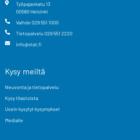
Työpajankatu
13
00580
Helsinki
Vaihde
029 551 1000
Tietopalvelu
029 551 2220
info@stat.fi
Kysy meiltä
Neuvonta ja tietopalvelu
Kysy tilastoista
Usein kysytyt kysymykset
Medialle