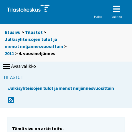
Valikko
Haku
Etusivu
>
Tilastot
>
Julkisyhteisöjen tulot ja
menot neljännesvuosittain
>
2011
>
4. vuosineljännes
Avaa valikko
TILASTOT
Julkisyhteisöjen tulot ja menot neljännesvuosittain
Tämä sivu on arkistoitu.