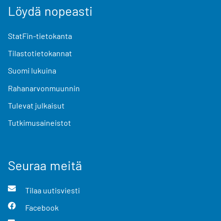
Löydä nopeasti
StatFin-tietokanta
Tilastotietokannat
Suomi lukuina
Rahanarvonmuunnin
Tulevat julkaisut
Tutkimusaineistot
Seuraa meitä
Tilaa uutisviesti
Facebook