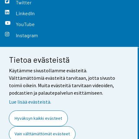
Twitter
LinkedIn
YouTube
Instagram
Tietoa evästeistä
Yhteystiedot
Käytämme sivustollamme evästeitä.
Palaute
Välttämättömiä evästeitä tarvitaan, jotta sivusto
toimii oikein. Muita evästeitä tarvitaan videoiden,
Käyttöehdot
podcastien ja palautepalvelun esittämiseen.
Tietosuoja
Lue lisää evästeistä.
Saavutettavuus
Hyväksyn kaikki evästeet
Tietoa sivustosta
Vain välttämättömät evästeet
Evästeasetukset