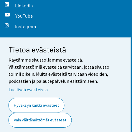
LinkedIn
YouTube
Instagram
Tietoa evästeistä
Yhteystiedot
Käytämme sivustollamme evästeitä.
Palaute
Välttämättömiä evästeitä tarvitaan, jotta sivusto
toimii oikein. Muita evästeitä tarvitaan videoiden,
Käyttöehdot
podcastien ja palautepalvelun esittämiseen.
Tietosuoja
Lue lisää evästeistä.
Saavutettavuus
Hyväksyn kaikki evästeet
Tietoa sivustosta
Vain välttämättömät evästeet
Evästeasetukset