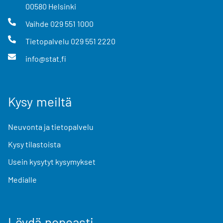
00580
Helsinki
Vaihde
029 551 1000
Tietopalvelu
029 551 2220
info@stat.fi
Kysy meiltä
Neuvonta ja tietopalvelu
Kysy tilastoista
Usein kysytyt kysymykset
Medialle
Löydä nopeasti