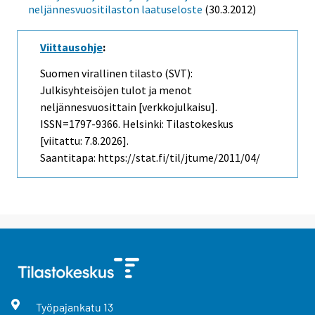
neljännesvuositilaston laatuseloste
(30.3.2012)
Viittausohje
:
Suomen virallinen tilasto (SVT):
Julkisyhteisöjen tulot ja menot
neljännesvuosittain [verkkojulkaisu].
ISSN=1797-9366. Helsinki: Tilastokeskus
[viitattu: 7.8.2026].
Saantitapa: https://stat.fi/til/jtume/2011/04/
Työpajankatu
13