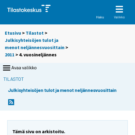
Valikko
Haku
Etusivu
>
Tilastot
>
Julkisyhteisöjen tulot ja
menot neljännesvuosittain
>
2011
>
4. vuosineljännes
Avaa valikko
TILASTOT
Julkisyhteisöjen tulot ja menot neljännesvuosittain
Tämä sivu on arkistoitu.