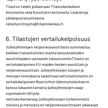
Tilaston tiedot julkaistaan Tilastokeskuksen
kotisivuilla sekä Eurostatin kotisivulla. Lisätietoja
sähköpostiosoitteesta:
rahoitus.tilinpito@tilastokeskus.fi
6. Tilastojen vertailukelpoisuus
Julkisyhteisöjen neljännesvuositilasto summautuu
kaikkien taloustoimien osanta kansantalouden
vuositilinpidon vastaaviin taloustoimiin.Tilasto on
vertailukelpoinen EU-maiden kesken vuosittain ja
neljännesvuosittain. Julkisyhteisöjen tulojen ja
menojen erotuksena laskettava nettoluotonanto on
vertailukelpoinen Mastrichtin lähentymiskriteerin
kanssa lukuunottamatta julkisyhteisöjen swap-
sopimuksiin liittyviä
nettokorkomenoja.Julkisyhteisöjen tärkeimmistä
tuloista ja menoista on neljännesvuosittaiset aikasarjat