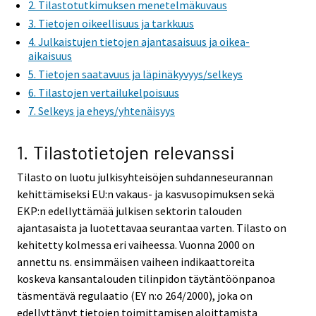
2. Tilastotutkimuksen menetelmäkuvaus
3. Tietojen oikeellisuus ja tarkkuus
4. Julkaistujen tietojen ajantasaisuus ja oikea-
aikaisuus
5. Tietojen saatavuus ja läpinäkyvyys/selkeys
6. Tilastojen vertailukelpoisuus
7. Selkeys ja eheys/yhtenäisyys
1. Tilastotietojen relevanssi
Tilasto on luotu julkisyhteisöjen suhdanneseurannan
kehittämiseksi EU:n vakaus- ja kasvusopimuksen sekä
EKP:n edellyttämää julkisen sektorin talouden
ajantasaista ja luotettavaa seurantaa varten. Tilasto on
kehitetty kolmessa eri vaiheessa. Vuonna 2000 on
annettu ns. ensimmäisen vaiheen indikaattoreita
koskeva kansantalouden tilinpidon täytäntöönpanoa
täsmentävä regulaatio (EY n:o 264/2000), joka on
edellyttänyt tietojen toimittamisen aloittamista