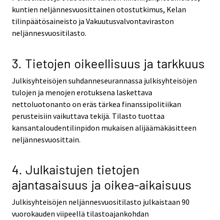
kuntien neljännesvuosittainen otostutkimus, Kelan
tilinpäätösaineisto ja Vakuutusvalvontaviraston
neljännesvuositilasto.
3. Tietojen oikeellisuus ja tarkkuus
Julkisyhteisöjen suhdanneseurannassa julkisyhteisöjen
tulojen ja menojen erotuksena laskettava
nettoluotonanto on eräs tärkea finanssipolitiikan
perusteisiin vaikuttava tekijä. Tilasto tuottaa
kansantaloudentilinpidon mukaisen alijäämäkäsitteen
neljännesvuosittain.
4. Julkaistujen tietojen
ajantasaisuus ja oikea-aikaisuus
Julkisyhteisöjen neljännesvuositilasto julkaistaan 90
vuorokauden viipeellä tilastoajankohdan