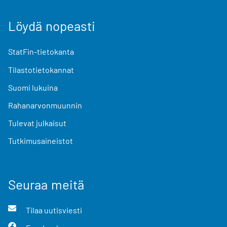
Löydä nopeasti
StatFin-tietokanta
Tilastotietokannat
Suomi lukuina
Rahanarvonmuunnin
Tulevat julkaisut
Tutkimusaineistot
Seuraa meitä
Tilaa uutisviesti