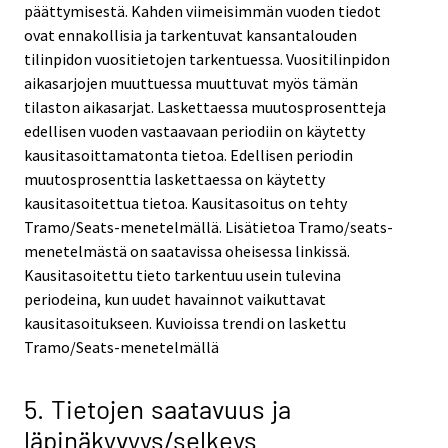
päättymisestä. Kahden viimeisimmän vuoden tiedot
ovat ennakollisia ja tarkentuvat kansantalouden
tilinpidon vuositietojen tarkentuessa. Vuositilinpidon
aikasarjojen muuttuessa muuttuvat myös tämän
tilaston aikasarjat. Laskettaessa muutosprosentteja
edellisen vuoden vastaavaan periodiin on käytetty
kausitasoittamatonta tietoa. Edellisen periodin
muutosprosenttia laskettaessa on käytetty
kausitasoitettua tietoa. Kausitasoitus on tehty
Tramo/Seats-menetelmällä. Lisätietoa Tramo/seats-
menetelmästä on saatavissa oheisessa linkissä.
Kausitasoitettu tieto tarkentuu usein tulevina
periodeina, kun uudet havainnot vaikuttavat
kausitasoitukseen. Kuvioissa trendi on laskettu
Tramo/Seats-menetelmällä
5. Tietojen saatavuus ja
läpinäkyvyys/selkeys