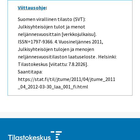
Viittausohje
:
Suomen virallinen tilasto (SVT):
Julkisyhteisöjen tulot ja menot
neljännesvuosittain [verkkojulkaisu].
ISSN=1797-9366.
4. Vuosineljännes
2011,
Julkisyhteisöjen tulojen ja menojen
neljännesvuositilaston laatuseloste . Helsinki:
Tilastokeskus [viitattu: 7.8.2026].
Saantitapa:
https://stat.fi/til/jtume/2011/04/jtume_2011
_04_2012-03-30_laa_001_fi.html