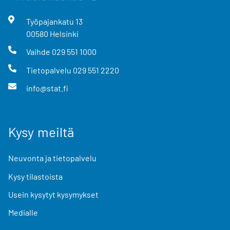
Työpajankatu
13
00580
Helsinki
Vaihde
029 551 1000
Tietopalvelu
029 551 2220
info@stat.fi
Kysy meiltä
Neuvonta ja tietopalvelu
Kysy tilastoista
Usein kysytyt kysymykset
Medialle