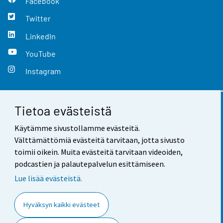
Facebook
Twitter
LinkedIn
YouTube
Instagram
Tietoa evästeistä
Yhteystiedot
Käytämme sivustollamme evästeitä.
Palaute
Välttämättömiä evästeitä tarvitaan, jotta sivusto
toimii oikein. Muita evästeitä tarvitaan videoiden,
Käyttöehdot
podcastien ja palautepalvelun esittämiseen.
Tietosuoja
Lue lisää evästeistä.
Saavutettavuus
Hyväksyn kaikki evästeet
Tietoa sivustosta