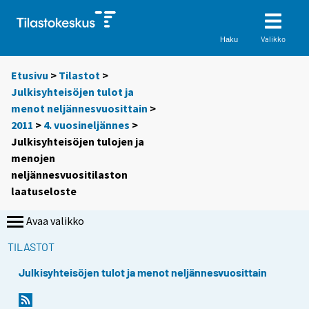
Valikko
Haku
Etusivu
>
Tilastot
>
Julkisyhteisöjen tulot ja
menot neljännesvuosittain
>
2011
>
4. vuosineljännes
>
Julkisyhteisöjen tulojen ja
menojen
neljännesvuositilaston
laatuseloste
Avaa valikko
TILASTOT
Julkisyhteisöjen tulot ja menot neljännesvuosittain