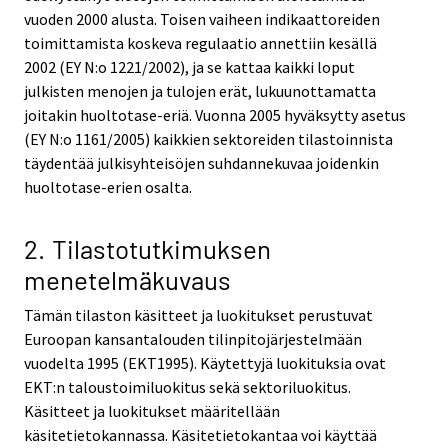
vuoden 2000 alusta. Toisen vaiheen indikaattoreiden
toimittamista koskeva regulaatio annettiin kesällä
2002 (EY N:o 1221/2002), ja se kattaa kaikki loput
julkisten menojen ja tulojen erät, lukuunottamatta
joitakin huoltotase-eriä. Vuonna 2005 hyväksytty asetus
(EY N:o 1161/2005) kaikkien sektoreiden tilastoinnista
täydentää julkisyhteisöjen suhdannekuvaa joidenkin
huoltotase-erien osalta.
2. Tilastotutkimuksen
menetelmäkuvaus
Tämän tilaston käsitteet ja luokitukset perustuvat
Euroopan kansantalouden tilinpitojärjestelmään
vuodelta 1995 (EKT1995). Käytettyjä luokituksia ovat
EKT:n taloustoimiluokitus sekä sektoriluokitus.
Käsitteet ja luokitukset määritellään
käsitetietokannassa. Käsitetietokantaa voi käyttää