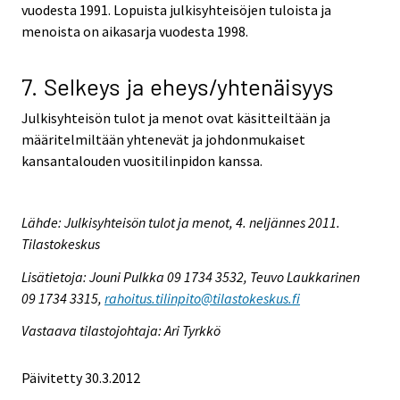
vuodesta 1991. Lopuista julkisyhteisöjen tuloista ja
menoista on aikasarja vuodesta 1998.
7. Selkeys ja eheys/yhtenäisyys
Julkisyhteisön tulot ja menot ovat käsitteiltään ja
määritelmiltään yhtenevät ja johdonmukaiset
kansantalouden vuositilinpidon kanssa.
Lähde: Julkisyhteisön tulot ja menot, 4. neljännes 2011.
Tilastokeskus
Lisätietoja: Jouni Pulkka 09 1734 3532, Teuvo Laukkarinen
09 1734 3315,
rahoitus.tilinpito@tilastokeskus.fi
Vastaava tilastojohtaja: Ari Tyrkkö
Päivitetty 30.3.2012