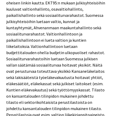
oheisen linkin kautta. EKT95:n mukaan julkisyhteisöihin
kuuluvat valtionhallinto, osavaltiohallinto,
paikallishallinto sekä sosiaaliturvarahastot. Suomessa
julkisyhteisöihin luetaan valtio, kunnat ja
kuntayhtymät, Ahvenanmaan maakuntahallinto sekä
sosiaaliturvarahastot. Valtionhallintoon ja
paikallishallintoon ei lueta valtion ja kuntien
liikelaitoksia. Valtionhallintoon luetaan
budjettitalouden ohella budjetin ulkopuoliset rahastot.
Sosiaaliturvarahastoihin luetaan Suomessa julkisen
vallan säätämää sosiaaliturvaa hoitavat yksiköt. Näitä
ovat perusturvaa toteuttava yksikkö Kansaneläkelaitos
sekä lakisääteistä työeläkevakuutusta hoitavat yhtiöt,
eläkesäätiöt, eläkekassat sekä julkiset laitokset (esim.
Kuntien eläkevakuutus) sekä työttömyyskassat. Tilasto
on kansantalouden tilinpidon mukainen johdettu
tilasto eli sektorikohtaisista perustilastoista on
johdettu kansantalouden tilinpidon mukainen tilasto.
Perustilastoja ovat esim. valtion liikekirjanpitoaineisto,