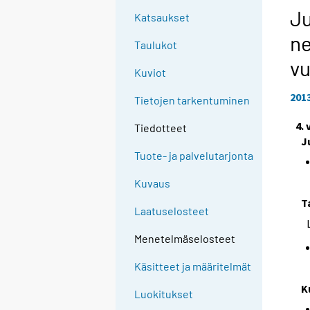
Ju
Katsaukset
ne
Taulukot
vu
Kuviot
201
Tietojen tarkentuminen
4.
Tiedotteet
J
Tuote- ja palvelutarjonta
Kuvaus
T
Laatuselosteet
Menetelmäselosteet
Käsitteet ja määritelmät
K
Luokitukset