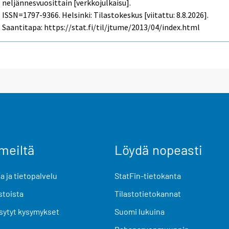
neljännesvuosittain [verkkojulkaisu].
ISSN=1797-9366. Helsinki: Tilastokeskus [viitattu: 8.8.2026].
Saantitapa: https://stat.fi/til/jtume/2013/04/index.html
meiltä
Löydä nopeasti
 ja tietopalvelu
StatFin-tietokanta
stoista
Tilastotietokannat
sytyt kysymykset
Suomi lukuina