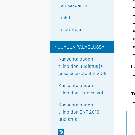
Lainsäädäntö
Linkit
Lisätietoja
MUUALLA PALVELUSSA
Kansantalouden
tilinpidon uudistus ja
L
julkaisuaikataulut 2019
Kansantalouden
tilinpidon teemasivut
T
Kansantalouden
tilinpidon EKT 2010 -
uudistus