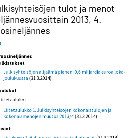
lkisyhteisöjen tulot ja menot
ljännesvuosittain 2013,
4.
osineljännes
3
 vuosineljännes
ulkistukset
Julkisyhteisöjen alijäämä pieneni 0,6 miljardia euroa loka-
joulukuussa
(31.3.2014)
aulukot
Liitetaulukot
Liitetaulukko 1. Julkisyhteisöjen kokonaistulojen ja
kokonaismenojen muutos 2013/4
(31.3.2014)
uviot
Liitekuvio 1. Rahamääräiset sosiaalietuudet
(31.3.2014)