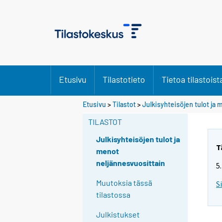
Etusivu
Tilastotieto
Tietoa tilastoist
Etusivu
>
Tilastot
>
Julkisyhteisöjen tulot ja
TILASTOT
Julkisyhteisöjen tulot ja
T
menot
neljännesvuosittain
5
Muutoksia tässä
S
tilastossa
Julkistukset