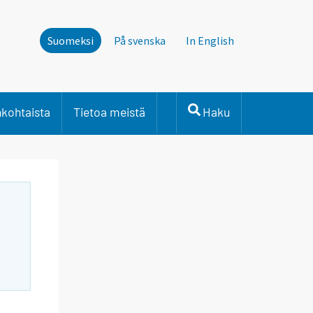
Suomeksi
På svenska
In English
nkohtaista
Tietoa meistä
Haku