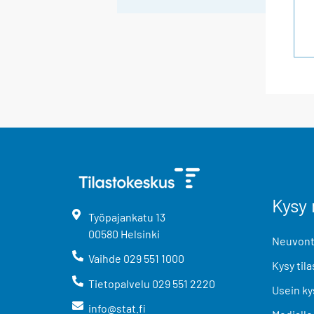
Kysy 
Työpajankatu
13
00580
Helsinki
Neuvonta
Vaihde
029 551 1000
Kysy tila
Tietopalvelu
029 551 2220
Usein ky
info@stat.fi