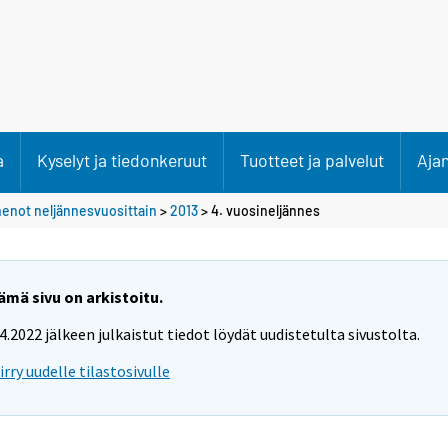
a
Kyselyt ja tiedonkeruut
Tuotteet ja palvelut
Aja
 menot neljännesvuosittain
>
2013
>
4. vuosineljännes
ämä sivu on arkistoitu.
.4.2022 jälkeen julkaistut tiedot löydät uudistetulta sivustolta.
iirry uudelle tilastosivulle