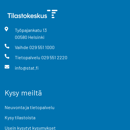
Työpajankatu
13
00580
Helsinki
Vaihde
029 551 1000
Tietopalvelu
029 551 2220
info@stat.fi
Kysy meiltä
Neuvonta ja tietopalvelu
Kysy tilastoista
Usein kysytyt kysymykset