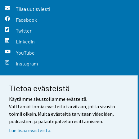
Tilaa uutisviesti
Facebook
Twitter
LinkedIn
YouTube
Instagram
Tietoa evästeistä
Yhteystiedot
Käytämme sivustollamme evästeitä.
Palaute
Välttämättömiä evästeitä tarvitaan, jotta sivusto
toimii oikein. Muita evästeitä tarvitaan videoiden,
Käyttöehdot
podcastien ja palautepalvelun esittämiseen.
Tietosuoja
Lue lisää evästeistä.