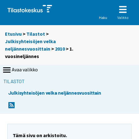
Valikko
Haku
Etusivu
>
Tilastot
>
Julkisyhteisöjen velka
neljännesvuosittain
>
2010
>
1.
vuosineljännes
Avaa valikko
TILASTOT
Julkisyhteisöjen velka neljännesvuosittain
Tämä sivu on arkistoitu.