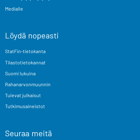
Medialle
Löydä nopeasti
StatFin-tietokanta
Tilastotietokannat
Suomi lukuina
Rahanarvonmuunnin
Tulevat julkaisut
Tutkimusaineistot
Seuraa meitä