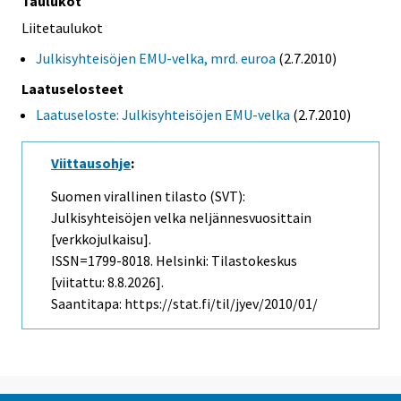
Taulukot
Liitetaulukot
Julkisyhteisöjen EMU-velka, mrd. euroa
(2.7.2010)
Laatuselosteet
Laatuseloste: Julkisyhteisöjen EMU-velka
(2.7.2010)
Viittausohje
:
Suomen virallinen tilasto (SVT):
Julkisyhteisöjen velka neljännesvuosittain
[verkkojulkaisu].
ISSN=1799-8018. Helsinki: Tilastokeskus
[viitattu: 8.8.2026].
Saantitapa: https://stat.fi/til/jyev/2010/01/