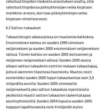
rahoitustilinpidon tiedoista arvostuksen osalta, sillä
rahoitustilinpidossa julkisyhteisöjen velka kirjataan
markkina-arvoon, kun taas julkisyhteisöjen velka
kirjataan nimellisarvoon.
6.2 Valtion takaukset
Takaustietojen aikasarjoissa on muutamia katkoksia.
Ensimmäinen katkos on vuoden 1999 viimeisen
neljänneksen ja vuoden 2000 ensimmäisen neljänneksen
välissä. Toinen katkos on vuoden 2005 kolmannen ja
neljännen neljänneksen välissä. Vuoden 2000 alusta
alkaen valtion takauksiin otettiin mukaan takauslajeja,
joita ei aiemmin tilastossa huomioitu. Muutos nosti
esimerkiksi vuoden 2000 lopun takauskantaa noin 3,9
miljardilla eurolla. Vuoden 2005 viimeisellä
neljänneksellä yksi valtion takauksia myöntävistä
yksiköistä muutti valtion takausten laskentatapaa
asuntoyhteisöillä. Vuoden 2004 lopusta vuoden 2005
loppuun tapahtuneesta noin 4 miljardin euron