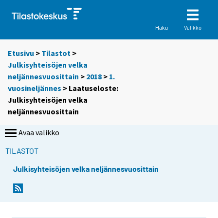
Valikko
Haku
Etusivu
>
Tilastot
>
Julkisyhteisöjen velka
neljännesvuosittain
>
2018
>
1.
vuosineljännes
> Laatuseloste:
Julkisyhteisöjen velka
neljännesvuosittain
Avaa valikko
TILASTOT
Julkisyhteisöjen velka neljännesvuosittain