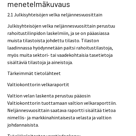
menetelmäkuvaus
2.1 Julkisyhteisöjen velka neljännesvuosittain
Julkisyhteisöjen velka neljännesvuosittain perustuu
rahoitustilinpidon laskelmiin, ja se on pääasiassa
muista tilastoista johdettu tilasto. Tilaston
laadinnassa hyödynnetään paitsi rahoitustilastoja,
myös muita sektori- tai vaadekohtaisia tasetietoja
sisältäviä tilastoja ja aineistoja.
Tärkeimmät tietolähteet
Valtiokonttorin velkaraportit
Valtion velan laskenta perustuu pääosin
Valtiokonttorin tuottamaan valtion velkaraporttiin.
Neljännesvuosittain saatava raportti sisältää tietoa
nimellis- ja markkinahintaisesta velasta ja valtion
johdannaisista.
Työeläkelaitosten varatiedonkeruu