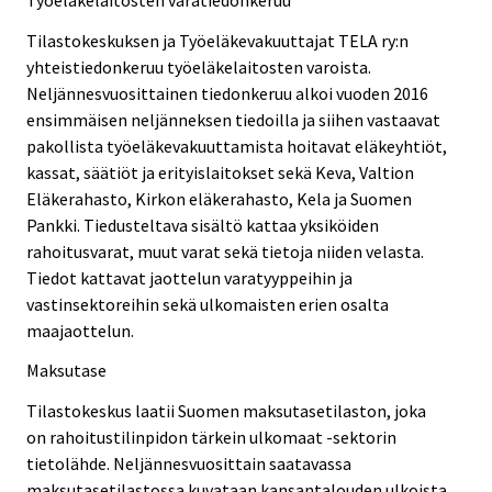
Tilastokeskuksen ja Työeläkevakuuttajat TELA ry:n
yhteistiedonkeruu työeläkelaitosten varoista.
Neljännesvuosittainen tiedonkeruu alkoi vuoden 2016
ensimmäisen neljänneksen tiedoilla ja siihen vastaavat
pakollista työeläkevakuuttamista hoitavat eläkeyhtiöt,
kassat, säätiöt ja erityislaitokset sekä Keva, Valtion
Eläkerahasto, Kirkon eläkerahasto, Kela ja Suomen
Pankki. Tiedusteltava sisältö kattaa yksiköiden
rahoitusvarat, muut varat sekä tietoja niiden velasta.
Tiedot kattavat jaottelun varatyyppeihin ja
vastinsektoreihin sekä ulkomaisten erien osalta
maajaottelun.
Maksutase
Tilastokeskus laatii Suomen maksutasetilaston, joka
on rahoitustilinpidon tärkein ulkomaat -sektorin
tietolähde. Neljännesvuosittain saatavassa
maksutasetilastossa kuvataan kansantalouden ulkoista