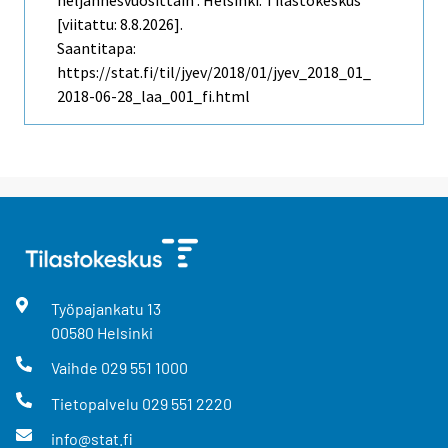
neljännesvuosittain . Helsinki: Tilastokeskus
[viitattu: 8.8.2026].
Saantitapa:
https://stat.fi/til/jyev/2018/01/jyev_2018_01_
2018-06-28_laa_001_fi.html
Työpajankatu
13
00580
Helsinki
Vaihde
029 551 1000
Tietopalvelu
029 551 2220
info@stat.fi