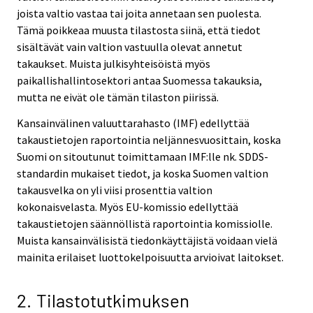
joista valtio vastaa tai joita annetaan sen puolesta.
Tämä poikkeaa muusta tilastosta siinä, että tiedot
sisältävät vain valtion vastuulla olevat annetut
takaukset. Muista julkisyhteisöistä myös
paikallishallintosektori antaa Suomessa takauksia,
mutta ne eivät ole tämän tilaston piirissä.
Kansainvälinen valuuttarahasto (IMF) edellyttää
takaustietojen raportointia neljännesvuosittain, koska
Suomi on sitoutunut toimittamaan IMF:lle nk. SDDS-
standardin mukaiset tiedot, ja koska Suomen valtion
takausvelka on yli viisi prosenttia valtion
kokonaisvelasta. Myös EU-komissio edellyttää
takaustietojen säännöllistä raportointia komissiolle.
Muista kansainvälisistä tiedonkäyttäjistä voidaan vielä
mainita erilaiset luottokelpoisuutta arvioivat laitokset.
2. Tilastotutkimuksen