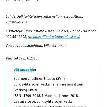
Lähde: Julkisyhteisöjen velka neljännesvuosittain,
Tilastokeskus
Lisätietoja: Timo Ristimäki 029 551 2324, Henna Laasonen
029 551 3303,
rahoitus.tilinpito@tilastokeskus.fi
Vastaava tilastojohtaja: Ville Vertanen
Päivitetty 28.6.2018
Viittausohje
:
Suomen virallinen tilasto (SVT):
Julkisyhteisöjen velka neljännesvuosittain
[verkkojulkaisu].
ISSN=1799-8018.
1. Vuosineljännes
2018,
Laatuseloste: Julkisyhteisöjen velka