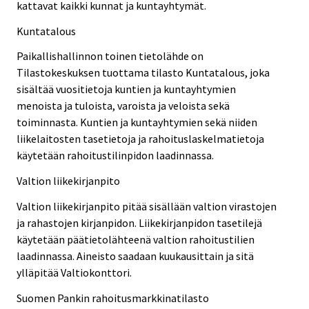
kattavat kaikki kunnat ja kuntayhtymät.
Kuntatalous
Paikallishallinnon toinen tietolähde on
Tilastokeskuksen tuottama tilasto Kuntatalous, joka
sisältää vuositietoja kuntien ja kuntayhtymien
menoista ja tuloista, varoista ja veloista sekä
toiminnasta. Kuntien ja kuntayhtymien sekä niiden
liikelaitosten tasetietoja ja rahoituslaskelmatietoja
käytetään rahoitustilinpidon laadinnassa.
Valtion liikekirjanpito
Valtion liikekirjanpito pitää sisällään valtion virastojen
ja rahastojen kirjanpidon. Liikekirjanpidon tasetilejä
käytetään päätietolähteenä valtion rahoitustilien
laadinnassa. Aineisto saadaan kuukausittain ja sitä
ylläpitää Valtiokonttori.
Suomen Pankin rahoitusmarkkinatilasto