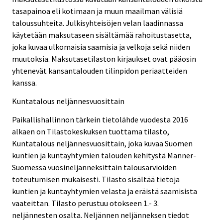
tasapainoa eli kotimaan ja muun maailman välisiä
taloussuhteita. Julkisyhteisöjen velan laadinnassa
käytetään maksutaseen sisältämää rahoitustasetta,
joka kuvaa ulkomaisia saamisia ja velkoja sekä niiden
muutoksia. Maksutasetilaston kirjaukset ovat pääosin
yhtenevät kansantalouden tilinpidon periaatteiden
kanssa.
Kuntatalous neljännesvuosittain
Paikallishallinnon tärkein tietolähde vuodesta 2016
alkaen on Tilastokeskuksen tuottama tilasto,
Kuntatalous neljännesvuosittain, joka kuvaa Suomen
kuntien ja kuntayhtymien talouden kehitystä Manner-
Suomessa vuosineljänneksittäin talousarvioiden
toteutumisen mukaisesti. Tilasto sisältää tietoja
kuntien ja kuntayhtymien velasta ja eräistä saamisista
vaateittan. Tilasto perustuu otokseen 1.- 3.
neljännesten osalta. Neljännen neljänneksen tiedot