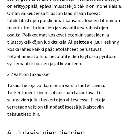
on erityyppisiä, epävarmuustekijöitäkin on monenlaisia.
Oman vaikeutensa tilaston laadintaan tuovat
lähdetilastojen poikkeamat kansantalouden tilinpidon
määritelmistä kuntien ja sosiaaliturvarahastojen
osalta. Poikkeamat koskevat etenkin vaateiden ja
tilastoyksikköjen luokituksia. Alipeittoa ei juuri esiinny,
koska lähes kaikki päätietolähteet perustuvat
totaaliaineistoihin. Tietolähteiden käytössä pyritään
systemaattisuuteen ja jatkuvuuteen.
3.2 Valtion takaukset
Takaustietoja voidaan pitää varsin luotettavina.
Tarkentuneet tiedot julkaistaan takautuvasti
seuraavien julkistuskertojen yhteydessä. Tietoja
verrataan valtion tilinpäätöksessä julkaistaviin
takaustietoihin.
4. Julkaistujen tietojen