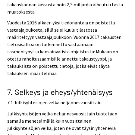
takauskannan kasvusta noin 2,3 miljardia aiheutuu tästä
muutoksesta.
Vuodesta 2016 alkaen yksi tiedonantaja on poistettu
vastaajajoukosta, sillä se ei kuulu tilastossa
määriteltyyn vastaajajoukkoon. Vuonna 2017 takausten
tietosisältöä on tarkennettu vastaamaan
täsmentynyttä kansainvälistä ohjeistusta: Mukaan on
otettu rahoitussaamisille annettu takaustyyppi, ja
takauksista on poistettu tietoja, jotka eivät täytä
takauksen määritelmää.
7. Selkeys ja eheys/yhtenäisyys
7.1 Julkisyhteisöjen velka neljännesvuosittain
Julkisyhteisöjen velka neljännesvuosittain tuotetaan
samalla menetelmällä kuin vuosittainen
julkisyhteisöjen velka, joten ne ovat täysin yhteneviä.