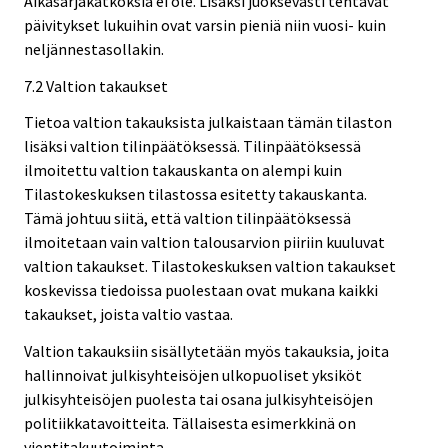
Aikasarjakatkoksia ei ole. Lisäksi juoksevasti tehtävät
päivitykset lukuihin ovat varsin pieniä niin vuosi- kuin
neljännestasollakin.
7.2 Valtion takaukset
Tietoa valtion takauksista julkaistaan tämän tilaston
lisäksi valtion tilinpäätöksessä. Tilinpäätöksessä
ilmoitettu valtion takauskanta on alempi kuin
Tilastokeskuksen tilastossa esitetty takauskanta.
Tämä johtuu siitä, että valtion tilinpäätöksessä
ilmoitetaan vain valtion talousarvion piiriin kuuluvat
valtion takaukset. Tilastokeskuksen valtion takaukset
koskevissa tiedoissa puolestaan ovat mukana kaikki
takaukset, joista valtio vastaa.
Valtion takauksiin sisällytetään myös takauksia, joita
hallinnoivat julkisyhteisöjen ulkopuoliset yksiköt
julkisyhteisöjen puolesta tai osana julkisyhteisöjen
politiikkatavoitteita. Tällaisesta esimerkkinä on
vientitakuutoiminta.