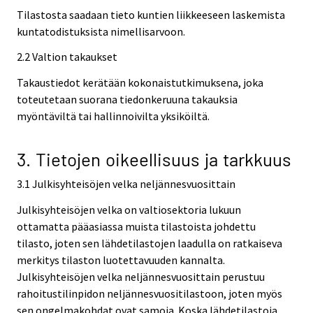
Tilastosta saadaan tieto kuntien liikkeeseen laskemista
kuntatodistuksista nimellisarvoon.
2.2 Valtion takaukset
Takaustiedot kerätään kokonaistutkimuksena, joka
toteutetaan suorana tiedonkeruuna takauksia
myöntäviltä tai hallinnoivilta yksiköiltä.
3. Tietojen oikeellisuus ja tarkkuus
3.1 Julkisyhteisöjen velka neljännesvuosittain
Julkisyhteisöjen velka on valtiosektoria lukuun
ottamatta pääasiassa muista tilastoista johdettu
tilasto, joten sen lähdetilastojen laadulla on ratkaiseva
merkitys tilaston luotettavuuden kannalta.
Julkisyhteisöjen velka neljännesvuosittain perustuu
rahoitustilinpidon neljännesvuositilastoon, joten myös
sen ongelmakohdat ovat samoja. Koska lähdetilastoja