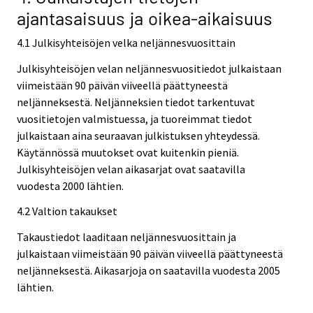
ajantasaisuus ja oikea-aikaisuus
4.1 Julkisyhteisöjen velka neljännesvuosittain
Julkisyhteisöjen velan neljännesvuositiedot julkaistaan
viimeistään 90 päivän viiveellä päättyneestä
neljänneksestä. Neljänneksien tiedot tarkentuvat
vuositietojen valmistuessa, ja tuoreimmat tiedot
julkaistaan aina seuraavan julkistuksen yhteydessä.
Käytännössä muutokset ovat kuitenkin pieniä.
Julkisyhteisöjen velan aikasarjat ovat saatavilla
vuodesta 2000 lähtien.
4.2 Valtion takaukset
Takaustiedot laaditaan neljännesvuosittain ja
julkaistaan viimeistään 90 päivän viiveellä päättyneestä
neljänneksestä. Aikasarjoja on saatavilla vuodesta 2005
lähtien.