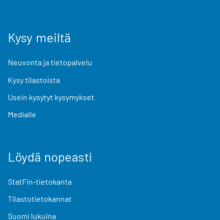
Kysy meiltä
Neuvonta ja tietopalvelu
Kysy tilastoista
Usein kysytyt kysymykset
Medialle
Löydä nopeasti
StatFin-tietokanta
Tilastotietokannat
Suomi lukuina