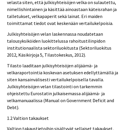
velasta siten, että julkisyhteisöjen velka on sulautettu,
nimellishintainen ja käsittää ainoastaan käteisrahan ja
talletukset, velkapaperit sekä lainat. Eri maiden
toimittamat tiedot ovat keskenään vertailukelpoisia.
Julkisyhteisöjen velan laskennassa noudatetaan
talousyksiköiden luokittelussa rahoitustilinpidon
institutionaalista sektoriluokitusta (Sektoriluokitus
2012, Käsikirjoja 5, Tilastokeskus, 2012).
Tilasto laaditaan julkisyhteisöjen alijäämä- ja
velkaraportointia koskevan asetuksen edellyttämällä ja
siten kansainvälisesti vertailukelpoisella tavalla.
Julkisyhteisöjen velan tilastointi on tarkemmin
ohjeistettu Eurostatin julkaisemassa alijäämä- ja
velkamanuaalissa (Manual on Government Deficit and
Debt).
1.2 Valtion takaukset
Valtion takaustietoihin sisältyvät sellaiset takaukset,