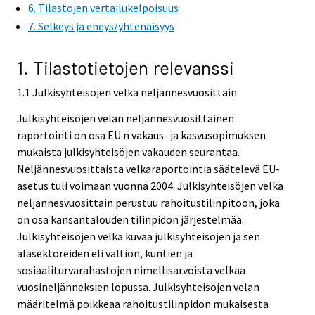
6. Tilastojen vertailukelpoisuus
7. Selkeys ja eheys/yhtenäisyys
1. Tilastotietojen relevanssi
1.1 Julkisyhteisöjen velka neljännesvuosittain
Julkisyhteisöjen velan neljännesvuosittainen
raportointi on osa EU:n vakaus- ja kasvusopimuksen
mukaista julkisyhteisöjen vakauden seurantaa.
Neljännesvuosittaista velkaraportointia säätelevä EU-
asetus tuli voimaan vuonna 2004. Julkisyhteisöjen velka
neljännesvuosittain perustuu rahoitustilinpitoon, joka
on osa kansantalouden tilinpidon järjestelmää.
Julkisyhteisöjen velka kuvaa julkisyhteisöjen ja sen
alasektoreiden eli valtion, kuntien ja
sosiaaliturvarahastojen nimellisarvoista velkaa
vuosineljänneksien lopussa. Julkisyhteisöjen velan
määritelmä poikkeaa rahoitustilinpidon mukaisesta