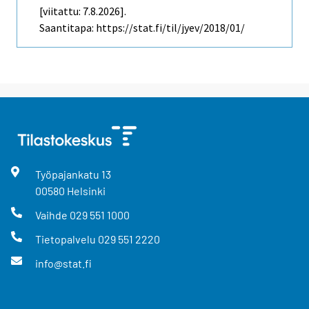
[viitattu: 7.8.2026].
Saantitapa: https://stat.fi/til/jyev/2018/01/
Työpajankatu
13
00580
Helsinki
Vaihde
029 551 1000
Tietopalvelu
029 551 2220
info@stat.fi