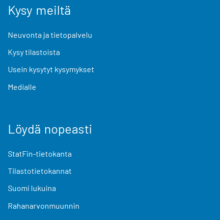
Kysy meiltä
Neuvonta ja tietopalvelu
Kysy tilastoista
Usein kysytyt kysymykset
Medialle
Löydä nopeasti
StatFin-tietokanta
Tilastotietokannat
Suomi lukuina
Rahanarvonmuunnin