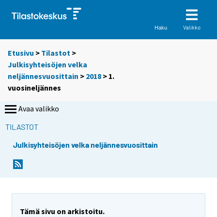
Valikko
Haku
Etusivu
>
Tilastot
>
Julkisyhteisöjen velka
neljännesvuosittain
>
2018
>
1.
vuosineljännes
Avaa valikko
TILASTOT
Julkisyhteisöjen velka neljännesvuosittain
Tämä sivu on arkistoitu.