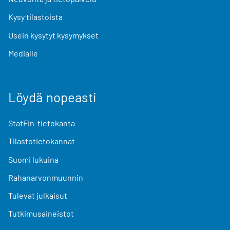
Kysy tilastoista
Usein kysytyt kysymykset
Medialle
Löydä nopeasti
StatFin-tietokanta
Tilastotietokannat
Suomi lukuina
Rahanarvonmuunnin
Tulevat julkaisut
Tutkimusaineistot