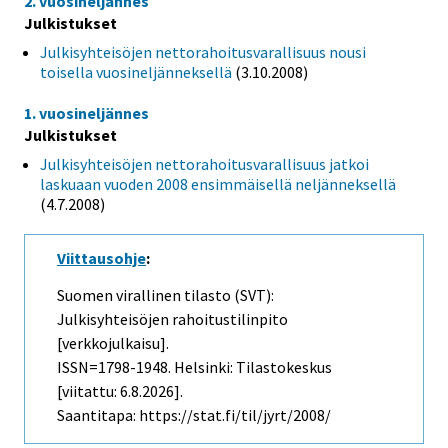
2. vuosineljännes
Julkistukset
Julkisyhteisöjen nettorahoitusvarallisuus nousi
toisella vuosineljänneksellä
(3.10.2008)
1. vuosineljännes
Julkistukset
Julkisyhteisöjen nettorahoitusvarallisuus jatkoi
laskuaan vuoden 2008 ensimmäisellä neljänneksellä
(4.7.2008)
Viittausohje
:
Suomen virallinen tilasto (SVT):
Julkisyhteisöjen rahoitustilinpito
[verkkojulkaisu].
ISSN=1798-1948. Helsinki: Tilastokeskus
[viitattu: 6.8.2026].
Saantitapa: https://stat.fi/til/jyrt/2008/