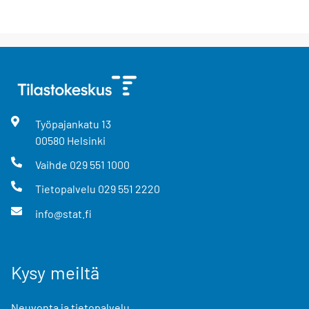
Työpajankatu
13
00580
Helsinki
Vaihde
029 551 1000
Tietopalvelu
029 551 2220
info@stat.fi
Kysy meiltä
Neuvonta ja tietopalvelu