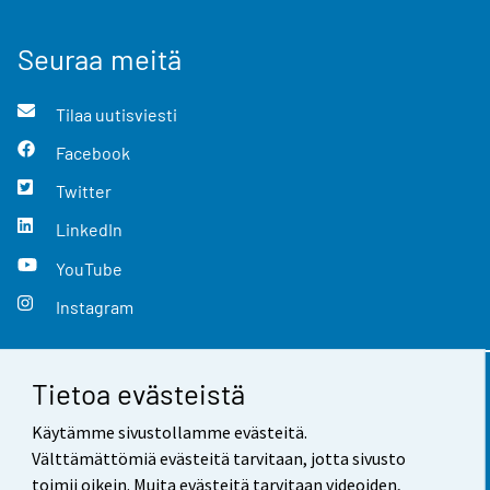
Seuraa meitä
Tilaa uutisviesti
Facebook
Twitter
LinkedIn
YouTube
Instagram
Tietoa evästeistä
Yhteystiedot
Käytämme sivustollamme evästeitä.
Palaute
Välttämättömiä evästeitä tarvitaan, jotta sivusto
toimii oikein. Muita evästeitä tarvitaan videoiden,
Käyttöehdot