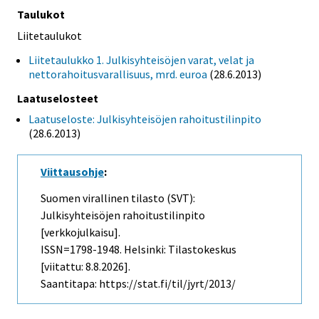
Taulukot
Liitetaulukot
Liitetaulukko 1. Julkisyhteisöjen varat, velat ja
nettorahoitusvarallisuus, mrd. euroa
(28.6.2013)
Laatuselosteet
Laatuseloste: Julkisyhteisöjen rahoitustilinpito
(28.6.2013)
Viittausohje
:
Suomen virallinen tilasto (SVT):
Julkisyhteisöjen rahoitustilinpito
[verkkojulkaisu].
ISSN=1798-1948. Helsinki: Tilastokeskus
[viitattu: 8.8.2026].
Saantitapa: https://stat.fi/til/jyrt/2013/