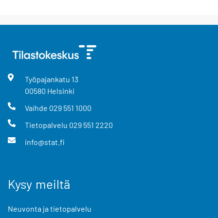
Työpajankatu
13
00580
Helsinki
Vaihde
029 551 1000
Tietopalvelu
029 551 2220
info@stat.fi
Kysy meiltä
Neuvonta ja tietopalvelu