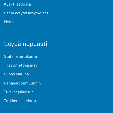
Kysy tilastoista
Usein kysytyt kysymykset
Medialle
Löydä nopeasti
StatFin-tietokanta
Tilastotietokannat
Suomi lukuina
Rahanarvonmuunnin
Tulevat julkaisut
Tutkimusaineistot