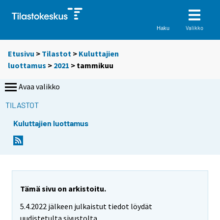
Valikko
Haku
Etusivu
>
Tilastot
>
Kuluttajien
luottamus
>
2021
>
tammikuu
Avaa valikko
TILASTOT
Kuluttajien luottamus
Tämä sivu on arkistoitu.
5.4.2022 jälkeen julkaistut tiedot löydät
uudistetulta sivustolta.