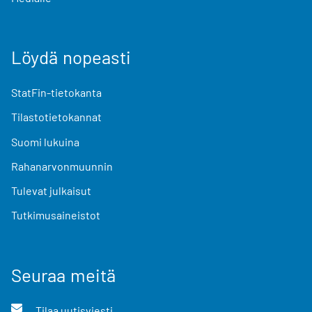
Löydä nopeasti
StatFin-tietokanta
Tilastotietokannat
Suomi lukuina
Rahanarvonmuunnin
Tulevat julkaisut
Tutkimusaineistot
Seuraa meitä
Tilaa uutisviesti