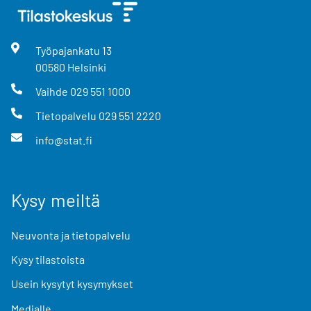
Työpajankatu
13
00580
Helsinki
Vaihde
029 551 1000
Tietopalvelu
029 551 2220
info@stat.fi
Kysy meiltä
Neuvonta ja tietopalvelu
Kysy tilastoista
Usein kysytyt kysymykset
Medialle