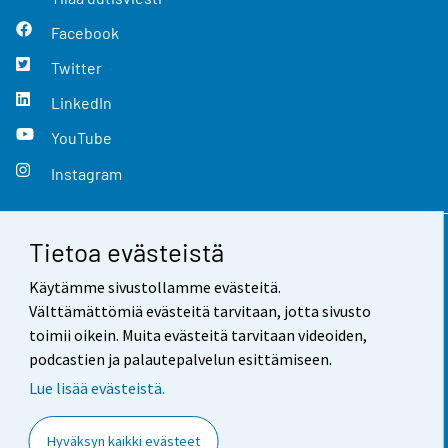
Facebook
Twitter
LinkedIn
YouTube
Instagram
Tietoa evästeistä
Yhteystiedot
Käytämme sivustollamme evästeitä.
Palaute
Välttämättömiä evästeitä tarvitaan, jotta sivusto
toimii oikein. Muita evästeitä tarvitaan videoiden,
Käyttöehdot
podcastien ja palautepalvelun esittämiseen.
Tietosuoja
Lue lisää evästeistä.
Saavutettavuus
Hyväksyn kaikki evästeet