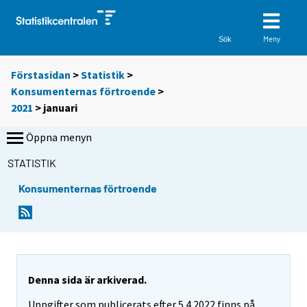
Meny
Sök
Förstasidan
>
Statistik
>
Konsumenternas förtroende
>
2021
>
januari
Öppna menyn
STATISTIK
Konsumenternas förtroende
Denna sida är arkiverad.
Uppgifter som publicerats efter 5.4.2022 finns på