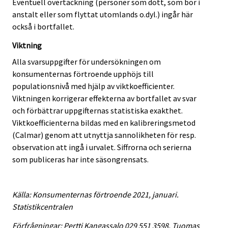
Eventuell övertäckning (personer som dött, som bor i
anstalt eller som flyttat utomlands o.dyl.) ingår här
också i bortfallet.
Viktning
Alla svarsuppgifter för undersökningen om
konsumenternas förtroende upphöjs till
populationsnivå med hjälp av viktkoefficienter.
Viktningen korrigerar effekterna av bortfallet av svar
och förbättrar uppgifternas statistiska exakthet.
Viktkoefficienterna bildas med en kalibreringsmetod
(Calmar) genom att utnyttja sannolikheten för resp.
observation att ingå i urvalet. Siffrorna och serierna
som publiceras har inte säsongrensats.
Källa: Konsumenternas förtroende 2021, januari.
Statistikcentralen
Förfrågningar: Pertti Kangassalo 029 551 3598, Tuomas