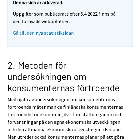
r
Denna sida är arkiverad.
e
Uppgifter som publicerats efter 5.4.2022 finns på
m
den förnyade webbplatsen.
o
v
Gå till den nya statistiksidan.
i
n
g
t
2. Metoden för
o
undersökningen om
a
n
konsumenternas förtroende
o
t
Med hjälp av undersökningen om konsumenternas
h
förtroende mäter man de finländska konsumenternas
e
förtroende för ekonomin, dvs. föreställningar om och
r
förväntningar på den egna ekonomiska utvecklingen
s
och den allmänna ekonomiska utvecklingen i Finland.
e
Man utreder också konsumenternas planer på att göra