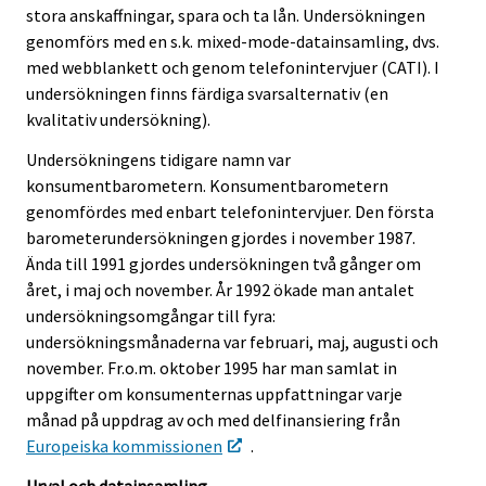
r
stora anskaffningar, spara och ta lån. Undersökningen
v
genomförs med en s.k. mixed-mode-datainsamling, dvs.
i
med webblankett och genom telefonintervjuer (CATI). I
c
undersökningen finns färdiga svarsalternativ (en
e
kvalitativ undersökning).
.
Undersökningens tidigare namn var
konsumentbarometern. Konsumentbarometern
genomfördes med enbart telefonintervjuer. Den första
barometerundersökningen gjordes i november 1987.
Ända till 1991 gjordes undersökningen två gånger om
året, i maj och november. År 1992 ökade man antalet
undersökningsomgångar till fyra:
undersökningsmånaderna var februari, maj, augusti och
november. Fr.o.m. oktober 1995 har man samlat in
uppgifter om konsumenternas uppfattningar varje
månad på uppdrag av och med delfinansiering från
Europeiska kommissionen
.
Urval och datainsamling