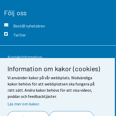
Följ oss
Beställ nyhetsbrev
Twitter
Kontaktinformation
Information om kakor (cookies)
Respons
Vi använder kakor på vår webbplats. Nödvändiga
Användarvillkor
kakor behövs för att webbplatsen ska fungera på
Dataskydd
rätt sätt. Andra kakor behövs för att visa videor,
poddar och feedbacktjäster.
Tillgänglighet
Läs mer om kakor.
Information om webbplatsen