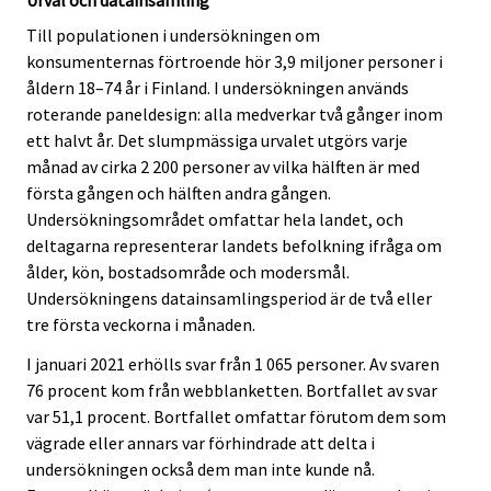
Till populationen i undersökningen om
konsumenternas förtroende hör 3,9 miljoner personer i
åldern 18–74 år i Finland. I undersökningen används
roterande paneldesign: alla medverkar två gånger inom
ett halvt år. Det slumpmässiga urvalet utgörs varje
månad av cirka 2 200 personer av vilka hälften är med
första gången och hälften andra gången.
Undersökningsområdet omfattar hela landet, och
deltagarna representerar landets befolkning ifråga om
ålder, kön, bostadsområde och modersmål.
Undersökningens datainsamlingsperiod är de två eller
tre första veckorna i månaden.
I januari 2021 erhölls svar från 1 065 personer. Av svaren
76 procent kom från webblanketten. Bortfallet av svar
var 51,1 procent. Bortfallet omfattar förutom dem som
vägrade eller annars var förhindrade att delta i
undersökningen också dem man inte kunde nå.