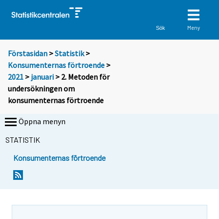
Meny
Sök
Förstasidan
>
Statistik
>
Konsumenternas förtroende
>
2021
>
januari
> 2. Metoden för
undersökningen om
konsumenternas förtroende
Öppna menyn
STATISTIK
Konsumenternas förtroende
Y
o
u
a