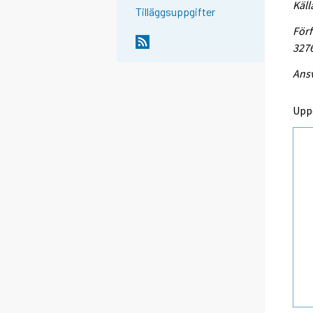
Käll
Tilläggsuppgifter
Förf
327
Ansv
Upp