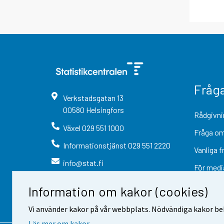
Fråg
Verkstadsgatan
13
00580
Helsingfors
Rådgivni
Växel
029 551 1000
Fråga om
Informationstjänst
029 551 2220
Vanliga f
info@stat.fi
För medi
Information om kakor (cookies)
Vi använder kakor på vår webbplats. Nödvändiga kakor beh
Läs mer om kakor.