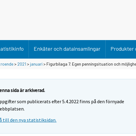
atistikinfo
Enkäter och datainsamlingar
Produkter 
troende
>
2021
>
januari
> Figurbilaga 7. Egen penningsituation och möjligh
enna sida är arkiverad.
ppgifter som publicerats efter 5.4.2022 finns på den förnyade
ebbplatsen.
å till den nya statistiksidan.