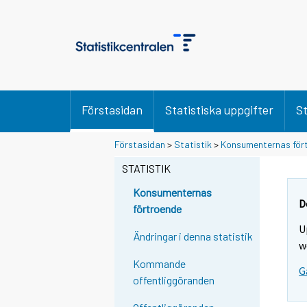
Förstasidan
Statistiska uppgifter
St
Förstasidan
>
Statistik
>
Konsumenternas för
STATISTIK
Konsumenternas
D
förtroende
U
Ändringar i denna statistik
w
Kommande
G
offentliggöranden