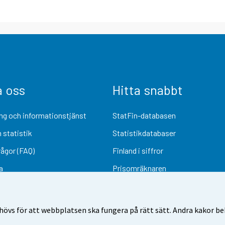
a oss
Hitta snabbt
ng och informationstjänst
StatFin-databasen
 statistik
Statistikdatabaser
rågor (FAQ)
Finland i siffror
a
Prisomräknaren
Kommande publiceringar
Undersökningsmaterial
övs för att webbplatsen ska fungera på rätt sätt. Andra kakor behö