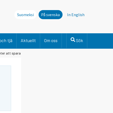
Suomeksi
På svenska
In English
och tjä
Aktuellt
Om oss
Sök
eter att spara