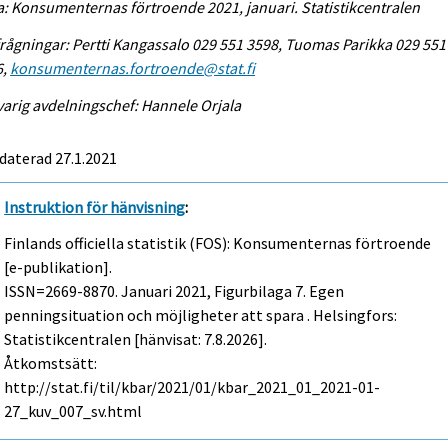
a: Konsumenternas förtroende 2021, januari. Statistikcentralen
rågningar: Pertti Kangassalo 029 551 3598, Tuomas Parikka 029 551
6,
konsumenternas.fortroende@stat.fi
arig avdelningschef: Hannele Orjala
daterad 27.1.2021
Instruktion för hänvisning
:
Finlands officiella statistik (FOS): Konsumenternas förtroende
[e-publikation].
ISSN=2669-8870.
Januari
2021, Figurbilaga 7. Egen
penningsituation och möjligheter att spara . Helsingfors:
Statistikcentralen [hänvisat: 7.8.2026].
Åtkomstsätt:
http://stat.fi/til/kbar/2021/01/kbar_2021_01_2021-01-
27_kuv_007_sv.html