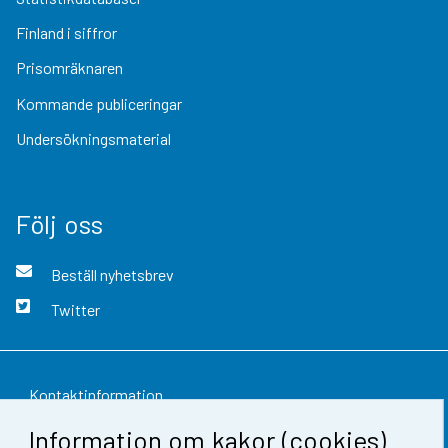
Finland i siffror
Prisomräknaren
Kommande publiceringar
Undersökningsmaterial
Följ oss
Beställ nyhetsbrev
Twitter
Kontaktinformation
Information om kakor (cookies)
Respons