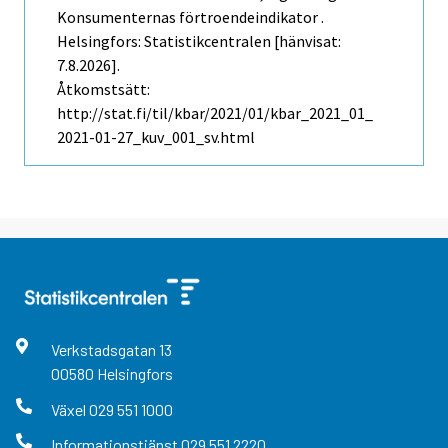
Konsumenternas förtroendeindikator .
Helsingfors: Statistikcentralen [hänvisat:
7.8.2026].
Åtkomstsätt:
http://stat.fi/til/kbar/2021/01/kbar_2021_01_
2021-01-27_kuv_001_sv.html
Verkstadsgatan
13
00580
Helsingfors
Växel
029 551 1000
Informationstjänst
029 551 2220