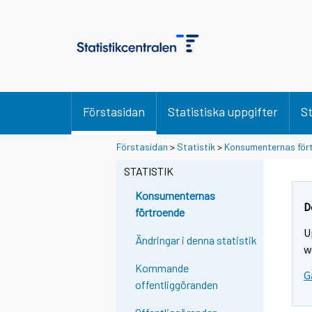
Förstasidan
Statistiska uppgifter
St
Förstasidan
>
Statistik
>
Konsumenternas för
STATISTIK
Konsumenternas
D
förtroende
U
Ändringar i denna statistik
w
Kommande
G
offentliggöranden