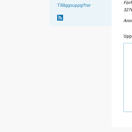
Förf
Tilläggsuppgifter
327
Ansv
Upp