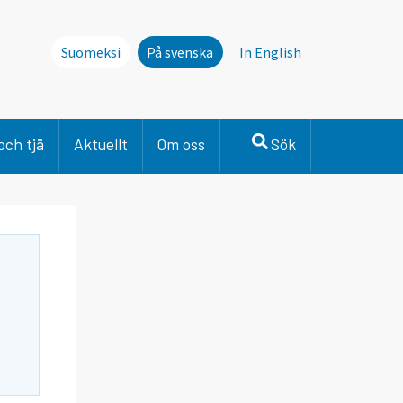
Suomeksi
På svenska
In English
och tjä
Aktuellt
Om oss
Sök