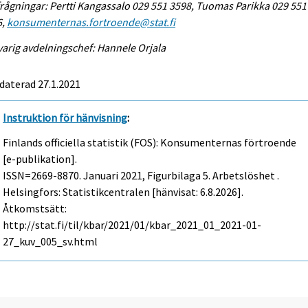
rågningar: Pertti Kangassalo 029 551 3598, Tuomas Parikka 029 551
6,
konsumenternas.fortroende@stat.fi
arig avdelningschef: Hannele Orjala
daterad 27.1.2021
Instruktion för hänvisning
:
Finlands officiella statistik (FOS): Konsumenternas förtroende
[e-publikation].
ISSN=2669-8870.
Januari
2021, Figurbilaga 5. Arbetslöshet .
Helsingfors: Statistikcentralen [hänvisat: 6.8.2026].
Åtkomstsätt:
http://stat.fi/til/kbar/2021/01/kbar_2021_01_2021-01-
27_kuv_005_sv.html