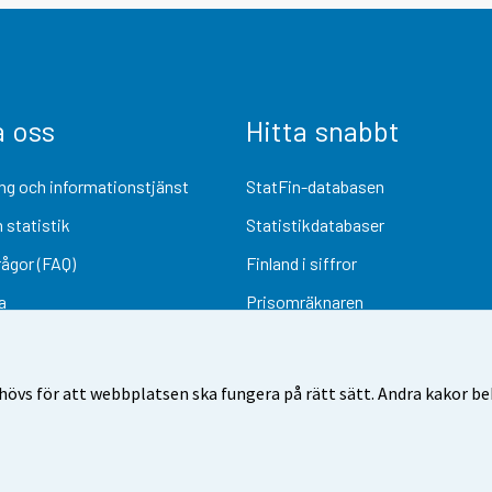
a oss
Hitta snabbt
ng och informationstjänst
StatFin-databasen
 statistik
Statistikdatabaser
rågor (FAQ)
Finland i siffror
a
Prisomräknaren
Kommande publiceringar
Undersökningsmaterial
övs för att webbplatsen ska fungera på rätt sätt. Andra kakor behö
Användarvillkor
Dataskydd
Tillgänglighet
Information om