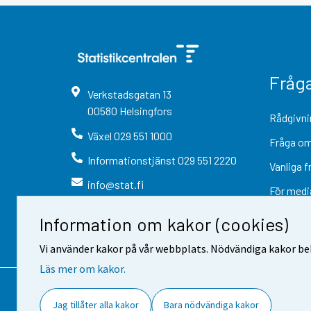
Fråg
Verkstadsgatan
13
00580
Helsingfors
Rådgivni
Växel
029 551 1000
Fråga om
Informationstjänst
029 551 2220
Vanliga f
info@stat.fi
För medi
Information om kakor (cookies)
Vi använder kakor på vår webbplats. Nödvändiga kakor beh
Läs mer om kakor.
Kontaktinformation
Respons
Jag tillåter alla kakor
Bara nödvändiga kakor