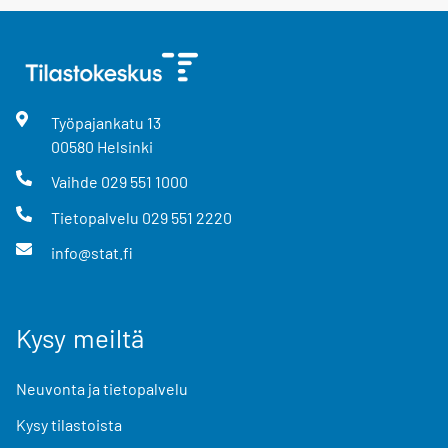
Työpajankatu
13
00580
Helsinki
Vaihde
029 551 1000
Tietopalvelu
029 551 2220
info@stat.fi
Kysy meiltä
Neuvonta ja tietopalvelu
Kysy tilastoista