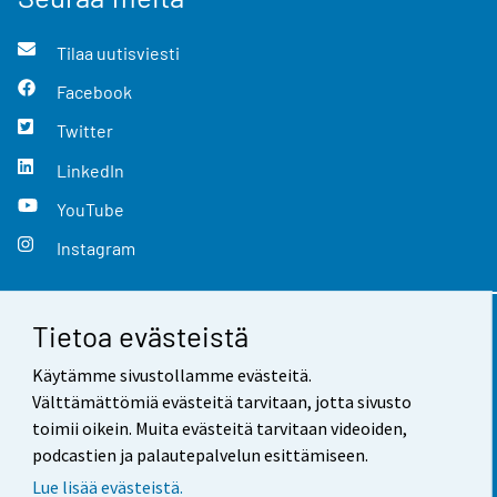
Tilaa uutisviesti
Facebook
Twitter
LinkedIn
YouTube
Instagram
Tietoa evästeistä
Yhteystiedot
Käytämme sivustollamme evästeitä.
Palaute
Välttämättömiä evästeitä tarvitaan, jotta sivusto
toimii oikein. Muita evästeitä tarvitaan videoiden,
Käyttöehdot
podcastien ja palautepalvelun esittämiseen.
Tietosuoja
Lue lisää evästeistä.