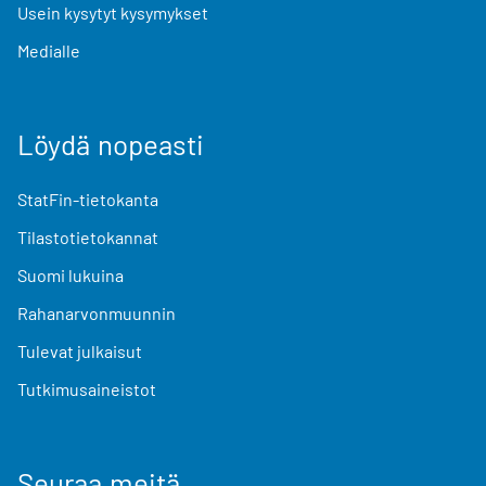
Usein kysytyt kysymykset
Medialle
Löydä nopeasti
StatFin-tietokanta
Tilastotietokannat
Suomi lukuina
Rahanarvonmuunnin
Tulevat julkaisut
Tutkimusaineistot
Seuraa meitä