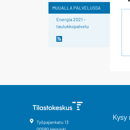
MUUALLA PALVELUSSA
Energia 2021 -
taulukkopalvelu
Kysy 
Työpajankatu
13
00580
Helsinki