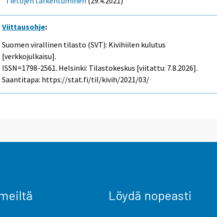
Tietojen tarkentuminen
(29.4.2021)
Viittausohje
:
Suomen virallinen tilasto (SVT): Kivihiilen kulutus
[verkkojulkaisu].
ISSN=1798-2561. Helsinki: Tilastokeskus [viitattu: 7.8.2026].
Saantitapa: https://stat.fi/til/kivih/2021/03/
meiltä
Löydä nopeasti