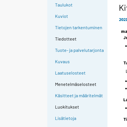
Taulukot
Ki
Kuviot
202
Tietojen tarkentuminen
ma
J
Tiedotteet
Tuote- ja palvelutarjonta
Kuvaus
T
Laatuselosteet
Menetelmäselosteet
Käsitteet ja määritelmät
L
Luokitukset
Lisätietoja
T