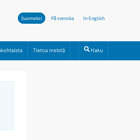
Suomeksi
På svenska
In English
nkohtaista
Tietoa meistä
Haku