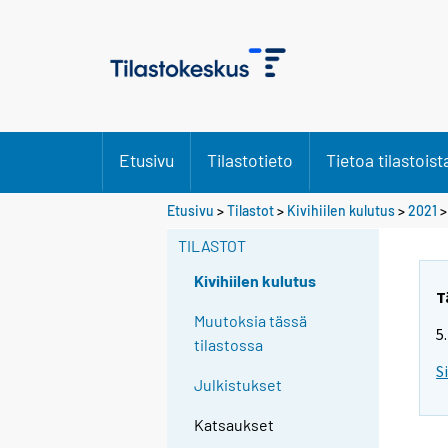
Etusivu
Tilastotieto
Tietoa tilastoist
Etusivu
>
Tilastot
>
Kivihiilen kulutus
>
2021
TILASTOT
Kivihiilen kulutus
T
Muutoksia tässä
5
tilastossa
S
Julkistukset
Katsaukset