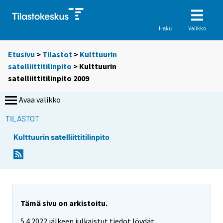
Valikko
Haku
Etusivu
>
Tilastot
>
Kulttuurin
satelliittitilinpito
> Kulttuurin
satelliittitilinpito 2009
Avaa valikko
TILASTOT
Kulttuurin satelliittitilinpito
Tämä sivu on arkistoitu.
5.4.2022 jälkeen julkaistut tiedot löydät