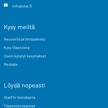
info@stat.fi
Kysy meiltä
Neuvonta ja tietopalvelu
Kysy tilastoista
Usein kysytyt kysymykset
Medialle
Löydä nopeasti
StatFin-tietokanta
Tilastotietokannat