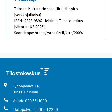
Tilasto: Kulttuurin satelliittitilinpito
[verkkojulkaisu].
ISSN=2323-959X. Helsinki: Tilastokeskus
[viitattu: 6.8.2026].
Saantitapa: https://stat.fi/til/klts/2009/
Työpajankatu
13
00580
Helsinki
Vaihde
029 551 1000
Tietopalvelu
029 551 2220