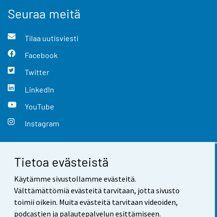
Seuraa meitä
Tilaa uutisviesti
Facebook
Twitter
LinkedIn
YouTube
Instagram
Tietoa evästeistä
Yhteystiedot
Käytämme sivustollamme evästeitä.
Palaute
Välttämättömiä evästeitä tarvitaan, jotta sivusto
toimii oikein. Muita evästeitä tarvitaan videoiden,
Käyttöehdot
podcastien ja palautepalvelun esittämiseen.