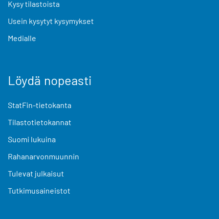
Kysy tilastoista
Usein kysytyt kysymykset
Medialle
Löydä nopeasti
StatFin-tietokanta
Tilastotietokannat
Suomi lukuina
Rahanarvonmuunnin
Tulevat julkaisut
Tutkimusaineistot