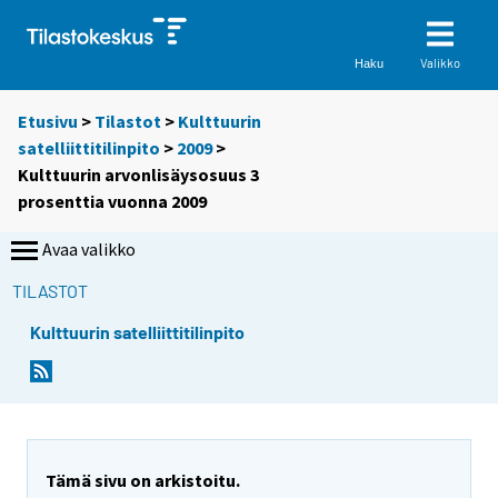
Valikko
Haku
Etusivu
>
Tilastot
>
Kulttuurin
satelliittitilinpito
>
2009
>
Kulttuurin arvonlisäysosuus 3
prosenttia vuonna 2009
Avaa valikko
TILASTOT
Kulttuurin satelliittitilinpito
Y
Y
o
o
u
u
a
a
r
r
e
e
Tämä sivu on arkistoitu.