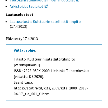
Arkistoidut taulukot
Laatuselosteet
Laatuseloste: Kulttuurin satelliittitilinpito
(17.4.2013)
Päivitetty 17.4.2013
Viittausohje
:
Tilasto: Kulttuurin satelliittitilinpito
[verkkojulkaisu].
ISSN=2323-959X. 2009. Helsinki: Tilastokeskus
[viitattu: 8.8.2026].
Saantitapa:
https://stat.fi/til/klts/2009/klts_2009_2013-
04-17_tie_001_fi.html