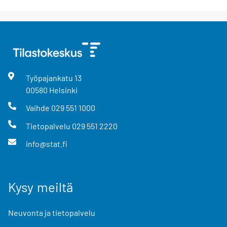
Työpajankatu
13
00580
Helsinki
Vaihde
029 551 1000
Tietopalvelu
029 551 2220
info@stat.fi
Kysy meiltä
Neuvonta ja tietopalvelu