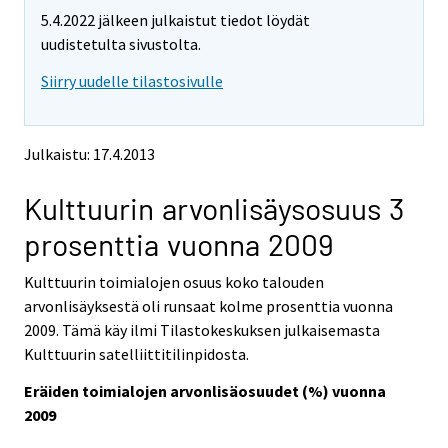
m
m
5.4.2022 jälkeen julkaistut tiedot löydät
o
o
v
v
uudistetulta sivustolta.
i
i
Siirry uudelle tilastosivulle
n
n
g
g
t
t
o
o
Julkaistu: 17.4.2013
a
a
n
n
Kulttuurin arvonlisäysosuus 3
o
o
t
t
prosenttia vuonna 2009
h
h
e
e
Kulttuurin toimialojen osuus koko talouden
r
r
s
s
arvonlisäyksestä oli runsaat kolme prosenttia vuonna
e
e
2009. Tämä käy ilmi Tilastokeskuksen julkaisemasta
r
r
Kulttuurin satelliittitilinpidosta.
v
v
i
i
Eräiden toimialojen arvonlisäosuudet (%) vuonna
c
c
2009
e
e
.
.