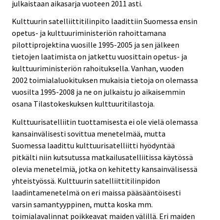
julkaistaan aikasarja vuoteen 2011 asti.
Kulttuurin satelliittitilinpito laadittiin Suomessa ensin
opetus- ja kulttuuriministeriön rahoittamana
pilottiprojektina vuosille 1995-2005 ja sen jälkeen
tietojen laatimista on jatkettu vuosittain opetus- ja
kulttuuriministeriön rahoituksella. Vanhan, vuoden
2002 toimialaluokituksen mukaisia tietoja on olemassa
vuosilta 1995-2008 ja ne on julkaistu jo aikaisemmin
osana Tilastokeskuksen kulttuuritilastoja.
Kulttuurisatelliitin tuottamisesta ei ole vielä olemassa
kansainvälisesti sovittua menetelmää, mutta
Suomessa laadittu kulttuurisatelliitti hyödyntää
pitkälti niin kutsutussa matkailusatelliitissa käytössä
olevia menetelmiä, jotka on kehitetty kansainvälisessä
yhteistyössä. Kulttuurin satelliittitilinpidon
laadintamenetelmä on eri maissa pääsääntöisesti
varsin samantyyppinen, mutta koska mm.
toimialavalinnat poikkeavat maiden välillä. Eri maiden