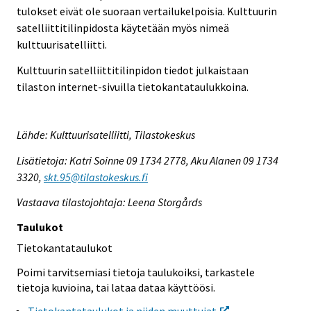
tulokset eivät ole suoraan vertailukelpoisia. Kulttuurin
satelliittitilinpidosta käytetään myös nimeä
kulttuurisatelliitti.
Kulttuurin satelliittitilinpidon tiedot julkaistaan
tilaston internet-sivuilla tietokantataulukkoina.
Lähde: Kulttuurisatelliitti, Tilastokeskus
Lisätietoja: Katri Soinne 09 1734 2778, Aku Alanen 09 1734
3320,
skt.95@tilastokeskus.fi
Vastaava tilastojohtaja: Leena Storgårds
Taulukot
Tietokantataulukot
Poimi tarvitsemiasi tietoja taulukoiksi, tarkastele
tietoja kuvioina, tai lataa dataa käyttöösi.
Tietokantataulukot ja niiden muuttujat