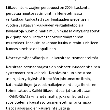
Liikevaihtokuvaajien perusvuosi on 2005. Laskenta
perustuu muutosestimointiin. Menetelmässä
vertaillaan tarkasteltavan kuukauden ja edellisen
vuoden vastaavan kuukauden vertailukelpoisia
havaintoja huomioimalla muun muassa yritysjärjestelyt
ja kirjanpitoon liittyvät raportointikäytännön
muutokset. Indeksit lasketaan kuukausittain uudelleen
kunnes aineisto on lopullinen.
Käytetyt työpäiväkorjaus- ja kausitasoitusmenetelmät
Kausitasoitetusta sarjasta on poistettu vuoden sisäinen
systemaattinen vaihtelu. Kausivaihtelun aiheuttaa
usein jokin yrityksistä itsestään johtumaton ilmiö,
kuten säätilojen ja vuodenaikojen vaihtelu ja ihmisten
toimintatavat. Kaikki liikevaihtosarjat tasoitetaan
TRAMO/SEATS –menetelmällä, joka on Eurostatin
suosittelema kausitasoitusmenetelmä.Tarkempaa
tietoa aikasarjojen kausivaihtelusta ja