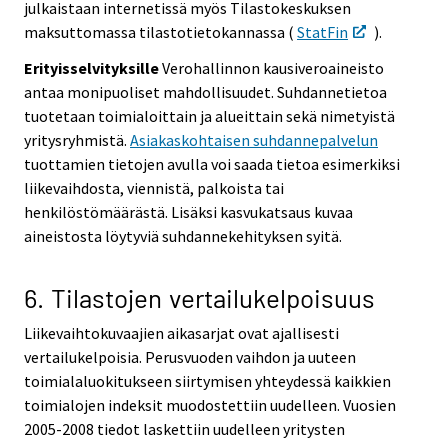
julkaistaan internetissä myös Tilastokeskuksen
maksuttomassa tilastotietokannassa (
StatFin
).
Erityisselvityksille
Verohallinnon kausiveroaineisto
antaa monipuoliset mahdollisuudet. Suhdannetietoa
tuotetaan toimialoittain ja alueittain sekä nimetyistä
yritysryhmistä.
Asiakaskohtaisen suhdannepalvelun
tuottamien tietojen avulla voi saada tietoa esimerkiksi
liikevaihdosta, viennistä, palkoista tai
henkilöstömäärästä. Lisäksi kasvukatsaus kuvaa
aineistosta löytyviä suhdannekehityksen syitä.
6. Tilastojen vertailukelpoisuus
Liikevaihtokuvaajien aikasarjat ovat ajallisesti
vertailukelpoisia. Perusvuoden vaihdon ja uuteen
toimialaluokitukseen siirtymisen yhteydessä kaikkien
toimialojen indeksit muodostettiin uudelleen. Vuosien
2005-2008 tiedot laskettiin uudelleen yritysten