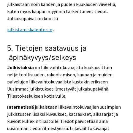
julkaistaan noin kahden ja puolen kuukauden viiveellä,
kuten myös kaupan myynnin tarkentuneet tiedot.
Julkaisupäivät on koottu
julkistamiskalenteriin
.
5. Tietojen saatavuus ja
läpinäkyvyys/selkeys
Julkistuksia
on liikevaihtokuvaajista kuukausittain
neljä: teollisuuden, rakentamisen, kaupan ja muiden
palvelujen liikevaihtokuvaajista kustakin erikseen.
Uusimmat julkistukset ilmestyvät julkaisupäivänä
Tilastokeskuksen kotisivulle.
Internetissä
julkaistaan liikevaihtokuvaajien uusimpien
julkistusten lisäksi kuvaukset, katsaukset, aikasarjat ja
kuvioit kullekin tilastolle. Tiedot päivitetään aina
uusimman tiedon ilmestyessä. Liikevaihtokuvaajat