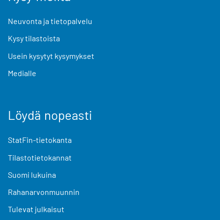
Neuvonta ja tietopalvelu
Kysy tilastoista
Usein kysytyt kysymykset
Medialle
Löydä nopeasti
StatFin-tietokanta
Tilastotietokannat
Suomi lukuina
Rahanarvonmuunnin
Tulevat julkaisut