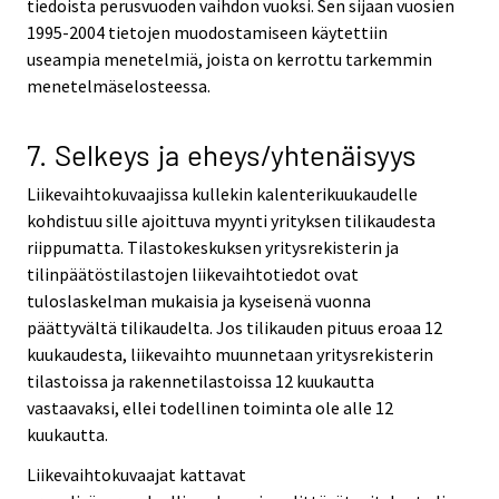
tiedoista perusvuoden vaihdon vuoksi. Sen sijaan vuosien
1995-2004 tietojen muodostamiseen käytettiin
useampia menetelmiä, joista on kerrottu tarkemmin
menetelmäselosteessa.
7. Selkeys ja eheys/yhtenäisyys
Liikevaihtokuvaajissa kullekin kalenterikuukaudelle
kohdistuu sille ajoittuva myynti yrityksen tilikaudesta
riippumatta. Tilastokeskuksen yritysrekisterin ja
tilinpäätöstilastojen liikevaihtotiedot ovat
tuloslaskelman mukaisia ja kyseisenä vuonna
päättyvältä tilikaudelta. Jos tilikauden pituus eroaa 12
kuukaudesta, liikevaihto muunnetaan yritysrekisterin
tilastoissa ja rakennetilastoissa 12 kuukautta
vastaavaksi, ellei todellinen toiminta ole alle 12
kuukautta.
Liikevaihtokuvaajat kattavat