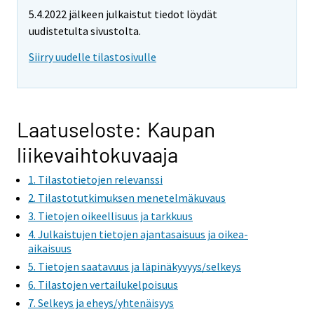
e
5.4.2022 jälkeen julkaistut tiedot löydät
m
uudistetulta sivustolta.
o
v
Siirry uudelle tilastosivulle
i
n
g
t
Laatuseloste: Kaupan
o
liikevaihtokuvaaja
a
n
1. Tilastotietojen relevanssi
o
2. Tilastotutkimuksen menetelmäkuvaus
t
3. Tietojen oikeellisuus ja tarkkuus
h
4. Julkaistujen tietojen ajantasaisuus ja oikea-
e
aikaisuus
r
5. Tietojen saatavuus ja läpinäkyvyys/selkeys
s
6. Tilastojen vertailukelpoisuus
e
7. Selkeys ja eheys/yhtenäisyys
r