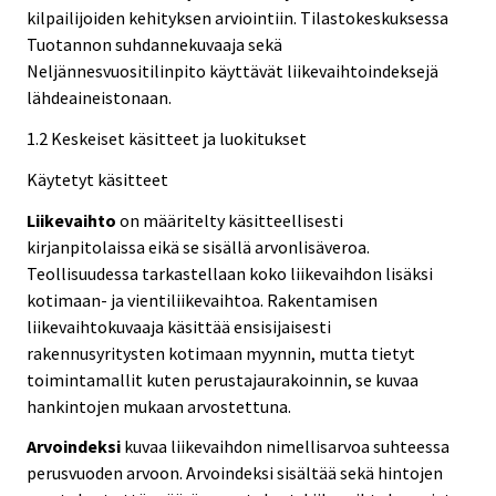
kilpailijoiden kehityksen arviointiin. Tilastokeskuksessa
Tuotannon suhdannekuvaaja sekä
Neljännesvuositilinpito käyttävät liikevaihtoindeksejä
lähdeaineistonaan.
1.2 Keskeiset käsitteet ja luokitukset
Käytetyt käsitteet
Liikevaihto
on määritelty käsitteellisesti
kirjanpitolaissa eikä se sisällä arvonlisäveroa.
Teollisuudessa tarkastellaan koko liikevaihdon lisäksi
kotimaan- ja vientiliikevaihtoa. Rakentamisen
liikevaihtokuvaaja käsittää ensisijaisesti
rakennusyritysten kotimaan myynnin, mutta tietyt
toimintamallit kuten perustajaurakoinnin, se kuvaa
hankintojen mukaan arvostettuna.
Arvoindeksi
kuvaa liikevaihdon nimellisarvoa suhteessa
perusvuoden arvoon. Arvoindeksi sisältää sekä hintojen