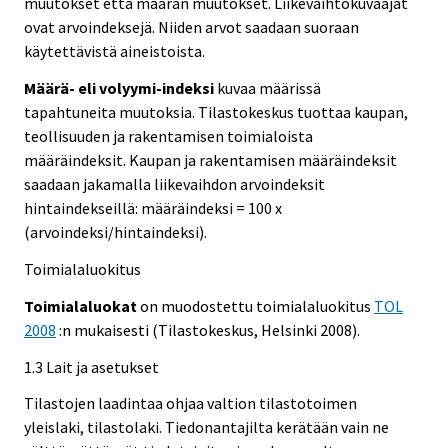
muutokset että määrän muutokset. Liikevaihtokuvaajat
ovat arvoindeksejä. Niiden arvot saadaan suoraan
käytettävistä aineistoista.
Määrä- eli volyymi-indeksi
kuvaa määrissä
tapahtuneita muutoksia. Tilastokeskus tuottaa kaupan,
teollisuuden ja rakentamisen toimialoista
määräindeksit. Kaupan ja rakentamisen määräindeksit
saadaan jakamalla liikevaihdon arvoindeksit
hintaindekseillä: määräindeksi = 100 x
(arvoindeksi/hintaindeksi).
Toimialaluokitus
Toimialaluokat
on muodostettu toimialaluokitus
TOL
2008
:n mukaisesti (Tilastokeskus, Helsinki 2008).
1.3 Lait ja asetukset
Tilastojen laadintaa ohjaa valtion tilastotoimen
yleislaki, tilastolaki. Tiedonantajilta kerätään vain ne