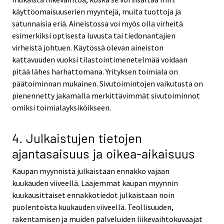
käyttöomaisuuserien myyntejä, muita tuottoja ja
satunnaisia eriä. Aineistossa voi myös olla virheitä
esimerkiksi optisesta luvusta tai tiedonantajien
virheistä johtuen. Käytössä olevan aineiston
kattavuuden vuoksi tilastointimenetelmää voidaan
pitää lähes harhattomana. Yrityksen toimiala on
päätoiminnan mukainen. Sivutoimintojen vaikutusta on
pienennetty jakamalla merkittävimmät sivutoiminnot
omiksi toimialayksiköikseen.
4. Julkaistujen tietojen
ajantasaisuus ja oikea-aikaisuus
Kaupan myynnistä julkaistaan ennakko vajaan
kuukauden viiveellä. Laajemmat kaupan myynnin
kuukausittaiset ennakkotiedot julkaistaan noin
puolentoista kuukauden viiveellä. Teollisuuden,
rakentamisen ja muiden palveluiden liikevaihtokuvaajat