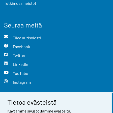
Tutkimusaineistot
Seuraa meitä
Tilaa uutisviesti
Facebook
Twitter
LinkedIn
YouTube
Instagram
Tietoa evästeistä
Yhteystiedot
Käytämme sivustollamme evästeitä.