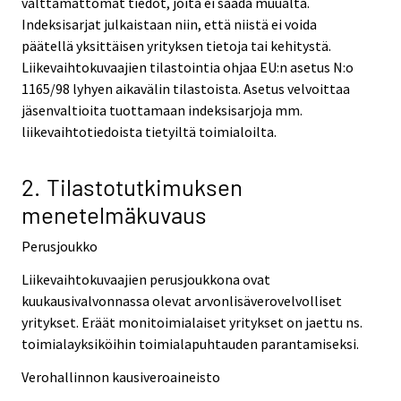
välttämättömät tiedot, joita ei saada muualta.
Indeksisarjat julkaistaan niin, että niistä ei voida
päätellä yksittäisen yrityksen tietoja tai kehitystä.
Liikevaihtokuvaajien tilastointia ohjaa EU:n asetus N:o
1165/98 lyhyen aikavälin tilastoista. Asetus velvoittaa
jäsenvaltioita tuottamaan indeksisarjoja mm.
liikevaihtotiedoista tietyiltä toimialoilta.
2. Tilastotutkimuksen
menetelmäkuvaus
Perusjoukko
Liikevaihtokuvaajien perusjoukkona ovat
kuukausivalvonnassa olevat arvonlisäverovelvolliset
yritykset. Eräät monitoimialaiset yritykset on jaettu ns.
toimialayksiköihin toimialapuhtauden parantamiseksi.
Verohallinnon kausiveroaineisto