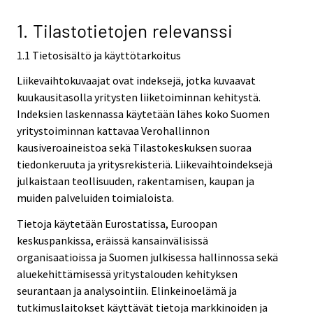
v
i
1. Tilastotietojen relevanssi
c
1.1 Tietosisältö ja käyttötarkoitus
e
.
Liikevaihtokuvaajat ovat indeksejä, jotka kuvaavat
kuukausitasolla yritysten liiketoiminnan kehitystä.
Indeksien laskennassa käytetään lähes koko Suomen
yritystoiminnan kattavaa Verohallinnon
kausiveroaineistoa sekä Tilastokeskuksen suoraa
tiedonkeruuta ja yritysrekisteriä. Liikevaihtoindeksejä
julkaistaan teollisuuden, rakentamisen, kaupan ja
muiden palveluiden toimialoista.
Tietoja käytetään Eurostatissa, Euroopan
keskuspankissa, eräissä kansainvälisissä
organisaatioissa ja Suomen julkisessa hallinnossa sekä
aluekehittämisessä yritystalouden kehityksen
seurantaan ja analysointiin. Elinkeinoelämä ja
tutkimuslaitokset käyttävät tietoja markkinoiden ja