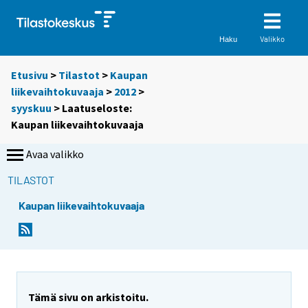
Valikko
Haku
Etusivu
>
Tilastot
>
Kaupan
liikevaihtokuvaaja
>
2012
>
syyskuu
> Laatuseloste:
Kaupan liikevaihtokuvaaja
Avaa valikko
TILASTOT
Kaupan liikevaihtokuvaaja
Y
o
u
a
r
Tämä sivu on arkistoitu.