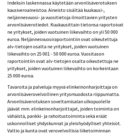
Indeksin laskennassa käytetään arvonlisäverotuksen
kausiveroaineistoa. Aineisto sisältää kuukausi-,
neljännesvuosi- ja vuositietoja ilmoittavien yritysten
arvonlisäverotiedot. Kuukausittain tietonsa raportoivat
ne yritykset, joiden vuotuinen liikevaihto on yli 50 000
euroa. Neljännesvuosiraportointiin ovat oikeutettuja
alv-tietojen osalta ne yritykset, joiden vuotuinen
liikevaihto on 25 001 - 50 000 euroa. Vuositason
raportointiin ovat alv-tietojen osalta oikeutettuja ne
yritykset, joiden vuotuinen liikevaihto on korkeintaan
25 000 euroa.
Tavaroita ja palveluja myyvä elinkeinonharjoittaja on
arvonlisäverovelvollinen yritysmuodosta riippumatta.
Arvonlisäverotuksen soveltamisalan ulkopuolelle
jäävät mm. elinkeinonharjoittajat, joiden toiminta on
vähäistä, pankki- ja rahoitustoiminta sekä eräät
uskonnolliset yhdyskunnat ja yleishyödylliset yhteisöt.
Valtio ja kunta ovat verovelvollisia liiketoiminnan