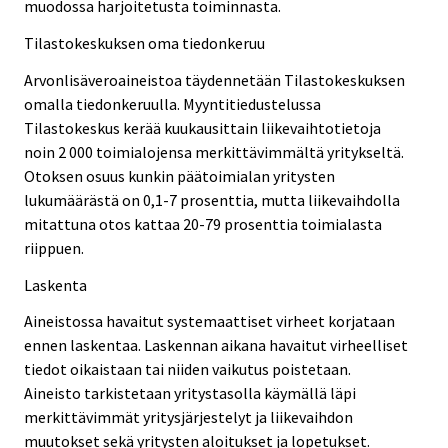
muodossa harjoitetusta toiminnasta.
Tilastokeskuksen oma tiedonkeruu
Arvonlisäveroaineistoa täydennetään Tilastokeskuksen
omalla tiedonkeruulla. Myyntitiedustelussa
Tilastokeskus kerää kuukausittain liikevaihtotietoja
noin 2 000 toimialojensa merkittävimmältä yritykseltä.
Otoksen osuus kunkin päätoimialan yritysten
lukumäärästä on 0,1-7 prosenttia, mutta liikevaihdolla
mitattuna otos kattaa 20-79 prosenttia toimialasta
riippuen.
Laskenta
Aineistossa havaitut systemaattiset virheet korjataan
ennen laskentaa. Laskennan aikana havaitut virheelliset
tiedot oikaistaan tai niiden vaikutus poistetaan.
Aineisto tarkistetaan yritystasolla käymällä läpi
merkittävimmät yritysjärjestelyt ja liikevaihdon
muutokset sekä yritysten aloitukset ja lopetukset.