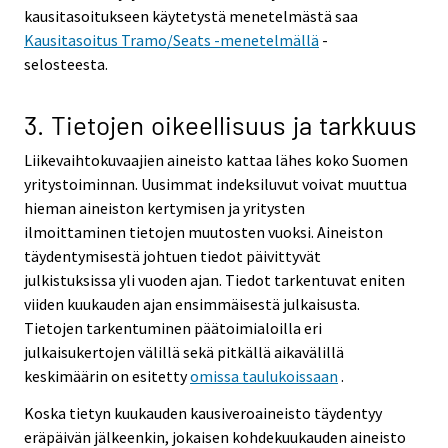
kausitasoitukseen käytetystä menetelmästä saa
Kausitasoitus Tramo/Seats -menetelmällä
-
selosteesta.
3. Tietojen oikeellisuus ja tarkkuus
Liikevaihtokuvaajien aineisto kattaa lähes koko Suomen
yritystoiminnan. Uusimmat indeksiluvut voivat muuttua
hieman aineiston kertymisen ja yritysten
ilmoittaminen tietojen muutosten vuoksi. Aineiston
täydentymisestä johtuen tiedot päivittyvät
julkistuksissa yli vuoden ajan. Tiedot tarkentuvat eniten
viiden kuukauden ajan ensimmäisestä julkaisusta.
Tietojen tarkentuminen päätoimialoilla eri
julkaisukertojen välillä sekä pitkällä aikavälillä
keskimäärin on esitetty
omissa taulukoissaan
.
Koska tietyn kuukauden kausiveroaineisto täydentyy
eräpäivän jälkeenkin, jokaisen kohdekuukauden aineisto