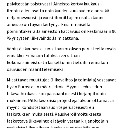
päivitetään toistuvasti. Aineisto kertyy kuukausi-
ilmoittajien osalta noin kuuden kuukauden ajan sekä
neljännesvuosi- ja vuosi-ilmoittajien osalta kunnes
aineisto on täysin kertynyt. Ensimmäisellä
poimintakerralla aineiston kattavuus on keskimäärin 90
% yritysten liikevaihdolla mitattuna.
Vähittäiskaupasta tuotetaan otoksen perusteella myös
ennakko. Ennakon tuloksia verrataan
kokonaisaineistosta laskettuihin tietoihin ennakon
osuvuuden määrittelemiseksi.
Mitattavat muuttujat (liikevaihto ja toimiala) vastaavat
hyvin Eurostatin määritelmiä. Myyntitiedustelun
liikevaihtokäsite on pääsääntöisesti kirjanpitolain
mukainen. Pitkäkestoisia projekteja lukuun ottamatta
myynti kohdistetaan suoriteperusteisesti eli
laskutuksen mukaisesti. Kausiveroilmoituksesta
laskettava liikevaihto ei täysin vastaa kirjanpitolain
mukaista liikevaihtoa, koska se voi sisältää mm.