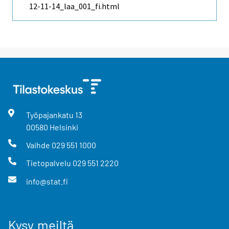
12-11-14_laa_001_fi.html
Työpajankatu
13
00580
Helsinki
Vaihde
029 551 1000
Tietopalvelu
029 551 2220
info@stat.fi
Kysy meiltä