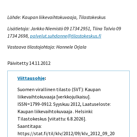
Lähde: Kaupan liikevaihtokuvaaja, Tilastokeskus
Lisätietoja: Jarkko Niemistö 09 1734 2951, Tiina Talvio 09
1734 2698,
palvelut.suhdanne@tilastokeskus.fi
Vastaava tilastojohtaja: Hannele Orjala
Päivitetty 14.11.2012
Viittausohje
:
Suomen virallinen tilasto (SVT): Kaupan
liikevaihtokuvaaja [verkkojulkaisu].
ISSN=1799-0912.
Syyskuu
2012, Laatuseloste:
Kaupan liikevaihtokuvaaja . Helsinki:
Tilastokeskus [viitattu: 6.8.2026].
Saantitapa:
https://stat.fi/til/klv/2012/09/klv_2012_09_20