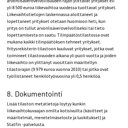
arvonlisäverovelvollisuuden rajan ylittävät yritykset eli
yli 8 500 euroa liikevaihtoa vuodessa tuottavat yritykset.
Liikevaihtotietojen laskennassa aloittaneet ja
lopettaneet yritykset otetaan huomioon heti, kun
yritys on tullut arvonlisäverovelvolliseksi tai tieto
lopettamisesta on saatu. Tilinpäätöstilastossa ovat
mukana kaikki tilinpäätöksen tehneet yritykset.
Yritysrekisterin tilastoon kuuluvat yritykset, jotka ovat
toimineet tilastovuoden aikana yli puoli vuotta ja joiden
liikevaihto on ylittänyt vuosittain määritellyn
tilastorajan (9 979 euroa vuonna 2010) tai jotka ovat
työllistäneet henkilötyövuosina yli 0,5 henkilöä.
8. Dokumentointi
Lisää tilaston metatietoja löytyy kunkin
liikevaihtokuvaajan omilta kotisivuilta (käsitteet ja
määritelmät, menetelmäseloste ja luokitukset) ja
Statfin -palvelusta.