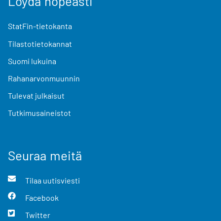
Löydä nopeasti
StatFin-tietokanta
Tilastotietokannat
Suomi lukuina
Rahanarvonmuunnin
Tulevat julkaisut
Tutkimusaineistot
Seuraa meitä
Tilaa uutisviesti
Facebook
Twitter