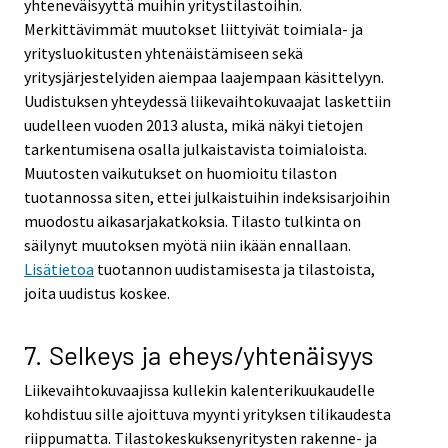
yhteneväisyyttä muihin yritystilastoihin.
Merkittävimmät muutokset liittyivät toimiala- ja
yritysluokitusten yhtenäistämiseen sekä
yritysjärjestelyiden aiempaa laajempaan käsittelyyn.
Uudistuksen yhteydessä liikevaihtokuvaajat laskettiin
uudelleen vuoden 2013 alusta, mikä näkyi tietojen
tarkentumisena osalla julkaistavista toimialoista.
Muutosten vaikutukset on huomioitu tilaston
tuotannossa siten, ettei julkaistuihin indeksisarjoihin
muodostu aikasarjakatkoksia. Tilasto tulkinta on
säilynyt muutoksen myötä niin ikään ennallaan.
Lisätietoa
tuotannon uudistamisesta ja tilastoista,
joita uudistus koskee.
7. Selkeys ja eheys/yhtenäisyys
Liikevaihtokuvaajissa kullekin kalenterikuukaudelle
kohdistuu sille ajoittuva myynti yrityksen tilikaudesta
riippumatta. Tilastokeskuksenyritysten rakenne- ja