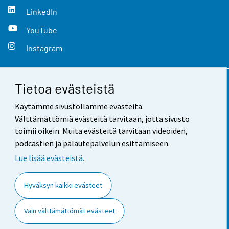
LinkedIn
YouTube
Instagram
Tietoa evästeistä
Yhteystiedot
Käytämme sivustollamme evästeitä.
Palaute
Välttämättömiä evästeitä tarvitaan, jotta sivusto
toimii oikein. Muita evästeitä tarvitaan videoiden,
Käyttöehdot
podcastien ja palautepalvelun esittämiseen.
Tietosuoja
Lue lisää evästeistä.
Saavutettavuus
Hyväksyn kaikki evästeet
Tietoa sivustosta
Vain välttämättömät evästeet
Evästeasetukset