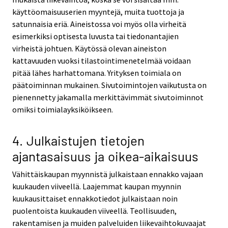
käyttöomaisuuserien myyntejä, muita tuottoja ja
satunnaisia eriä. Aineistossa voi myös olla virheitä
esimerkiksi optisesta luvusta tai tiedonantajien
virheistä johtuen. Käytössä olevan aineiston
kattavuuden vuoksi tilastointimenetelmää voidaan
pitää lähes harhattomana. Yrityksen toimiala on
päätoiminnan mukainen. Sivutoimintojen vaikutusta on
pienennetty jakamalla merkittävimmät sivutoiminnot
omiksi toimialayksiköikseen.
4. Julkaistujen tietojen
ajantasaisuus ja oikea-aikaisuus
Vähittäiskaupan myynnistä julkaistaan ennakko vajaan
kuukauden viiveellä. Laajemmat kaupan myynnin
kuukausittaiset ennakkotiedot julkaistaan noin
puolentoista kuukauden viiveellä. Teollisuuden,
rakentamisen ja muiden palveluiden liikevaihtokuvaajat