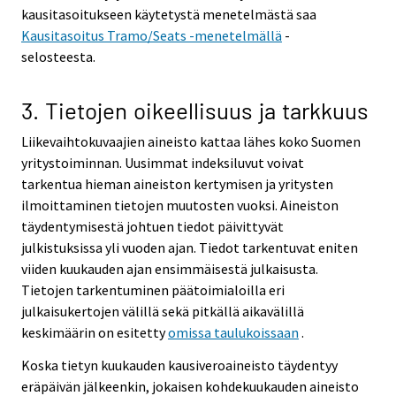
kausitasoitukseen käytetystä menetelmästä saa
Kausitasoitus Tramo/Seats -menetelmällä
-
selosteesta.
3. Tietojen oikeellisuus ja tarkkuus
Liikevaihtokuvaajien aineisto kattaa lähes koko Suomen
yritystoiminnan. Uusimmat indeksiluvut voivat
tarkentua hieman aineiston kertymisen ja yritysten
ilmoittaminen tietojen muutosten vuoksi. Aineiston
täydentymisestä johtuen tiedot päivittyvät
julkistuksissa yli vuoden ajan. Tiedot tarkentuvat eniten
viiden kuukauden ajan ensimmäisestä julkaisusta.
Tietojen tarkentuminen päätoimialoilla eri
julkaisukertojen välillä sekä pitkällä aikavälillä
keskimäärin on esitetty
omissa taulukoissaan
.
Koska tietyn kuukauden kausiveroaineisto täydentyy
eräpäivän jälkeenkin, jokaisen kohdekuukauden aineisto