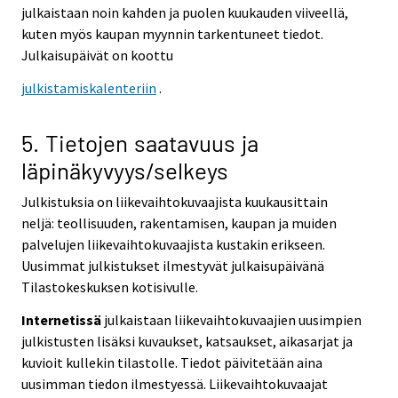
julkaistaan noin kahden ja puolen kuukauden viiveellä,
kuten myös kaupan myynnin tarkentuneet tiedot.
Julkaisupäivät on koottu
julkistamiskalenteriin
.
5. Tietojen saatavuus ja
läpinäkyvyys/selkeys
Julkistuksia on liikevaihtokuvaajista kuukausittain
neljä: teollisuuden, rakentamisen, kaupan ja muiden
palvelujen liikevaihtokuvaajista kustakin erikseen.
Uusimmat julkistukset ilmestyvät julkaisupäivänä
Tilastokeskuksen kotisivulle.
Internetissä
julkaistaan liikevaihtokuvaajien uusimpien
julkistusten lisäksi kuvaukset, katsaukset, aikasarjat ja
kuvioit kullekin tilastolle. Tiedot päivitetään aina
uusimman tiedon ilmestyessä. Liikevaihtokuvaajat