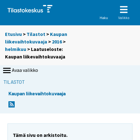
Valikko
Haku
Etusivu
>
Tilastot
>
Kaupan
liikevaihtokuvaaja
>
2016
>
helmikuu
> Laatuseloste:
Kaupan liikevaihtokuvaaja
Avaa valikko
TILASTOT
Kaupan liikevaihtokuvaaja
Y
Y
o
o
u
u
a
a
r
r
Tämä sivu on arkistoitu.