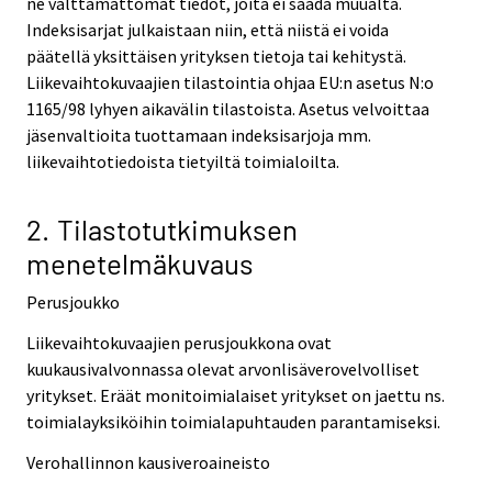
ne välttämättömät tiedot, joita ei saada muualta.
Indeksisarjat julkaistaan niin, että niistä ei voida
päätellä yksittäisen yrityksen tietoja tai kehitystä.
Liikevaihtokuvaajien tilastointia ohjaa EU:n asetus N:o
1165/98 lyhyen aikavälin tilastoista. Asetus velvoittaa
jäsenvaltioita tuottamaan indeksisarjoja mm.
liikevaihtotiedoista tietyiltä toimialoilta.
2. Tilastotutkimuksen
menetelmäkuvaus
Perusjoukko
Liikevaihtokuvaajien perusjoukkona ovat
kuukausivalvonnassa olevat arvonlisäverovelvolliset
yritykset. Eräät monitoimialaiset yritykset on jaettu ns.
toimialayksiköihin toimialapuhtauden parantamiseksi.
Verohallinnon kausiveroaineisto