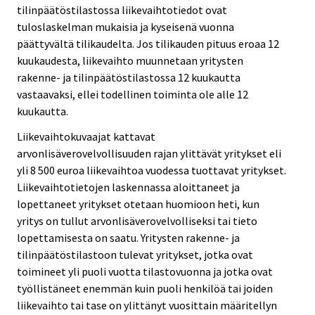
tilinpäätöstilastossa liikevaihtotiedot ovat
tuloslaskelman mukaisia ja kyseisenä vuonna
päättyvältä tilikaudelta. Jos tilikauden pituus eroaa 12
kuukaudesta, liikevaihto muunnetaan yritysten
rakenne- ja tilinpäätöstilastossa 12 kuukautta
vastaavaksi, ellei todellinen toiminta ole alle 12
kuukautta.
Liikevaihtokuvaajat kattavat
arvonlisäverovelvollisuuden rajan ylittävät yritykset eli
yli 8 500 euroa liikevaihtoa vuodessa tuottavat yritykset.
Liikevaihtotietojen laskennassa aloittaneet ja
lopettaneet yritykset otetaan huomioon heti, kun
yritys on tullut arvonlisäverovelvolliseksi tai tieto
lopettamisesta on saatu. Yritysten rakenne- ja
tilinpäätöstilastoon tulevat yritykset, jotka ovat
toimineet yli puoli vuotta tilastovuonna ja jotka ovat
työllistäneet enemmän kuin puoli henkilöä tai joiden
liikevaihto tai tase on ylittänyt vuosittain määritellyn