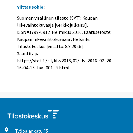
Viittausohje
:
Suomen virallinen tilasto (SVT): Kaupan
liikevaihtokuvaaja [verkkojulkaisu].
ISSN=1799-0912.
Helmikuu
2016, Laatuseloste:
Kaupan liikevaihtokuvaaja . Helsinki:
Tilastokeskus [viitattu: 8.8.2026].
Saantitapa:
https://stat.fi/til/klv/2016/02/klv_2016_02_20
16-04-15_laa_001_fi.html
Työpajankatu
13