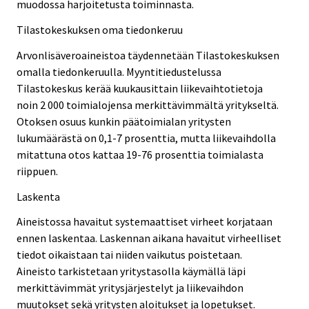
muodossa harjoitetusta toiminnasta.
Tilastokeskuksen oma tiedonkeruu
Arvonlisäveroaineistoa täydennetään Tilastokeskuksen
omalla tiedonkeruulla. Myyntitiedustelussa
Tilastokeskus kerää kuukausittain liikevaihtotietoja
noin 2 000 toimialojensa merkittävimmältä yritykseltä.
Otoksen osuus kunkin päätoimialan yritysten
lukumäärästä on 0,1-7 prosenttia, mutta liikevaihdolla
mitattuna otos kattaa 19-76 prosenttia toimialasta
riippuen.
Laskenta
Aineistossa havaitut systemaattiset virheet korjataan
ennen laskentaa. Laskennan aikana havaitut virheelliset
tiedot oikaistaan tai niiden vaikutus poistetaan.
Aineisto tarkistetaan yritystasolla käymällä läpi
merkittävimmät yritysjärjestelyt ja liikevaihdon
muutokset sekä yritysten aloitukset ja lopetukset.