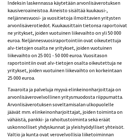
Indeksin laskennassa käytetään arvonlisäverotuksen
kausiveroaineistoa. Aineisto sisältää kuukausi-,
neljännesvuosi- ja vuositietoja ilmoittavien yritysten
arvonlisäverotiedot. Kuukausittain tietonsa raportoivat
ne yritykset, joiden vuotuinen liikevaihto on yli 50 000
euroa. Neljännesvuosiraportointiin ovat oikeutettuja
alv-tietojen osalta ne yritykset, joiden vuotuinen
liikevaihto on 25 001 - 50 000 euroa. Vuositason
raportointiin ovat alv-tietojen osalta oikeutettuja ne
yritykset, joiden vuotuinen liikevaihto on korkeintaan
25 000 euroa.
Tavaroita ja palveluja myyvä elinkeinonharjoittaja on
arvonlisäverovelvollinen yritysmuodosta riippumatta.
Arvonlisäverotuksen soveltamisalan ulkopuolelle
jäävät mm. elinkeinonharjoittajat, joiden toiminta on
vähäistä, pankki- ja rahoitustoiminta sekä eräät
uskonnolliset yhdyskunnat ja yleishyödylliset yhteisöt.
Valtio ja kunta ovat verovelvollisia liiketoiminnan