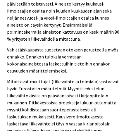
päivitetään toistuvasti. Aineisto kertyy kuukausi-
ilmoittajien osalta noin kuuden kuukauden ajan sekä
neljännesvuosi- ja vuosi-ilmoittajien osalta kunnes
aineisto on täysin kertynyt. Ensimmäisellä
poimintakerralla aineiston kattavuus on keskimäärin 90
% yritysten liikevaihdolla mitattuna.
Vähittäiskaupasta tuotetaan otoksen perusteella myös
ennakko. Ennakon tuloksia verrataan
kokonaisaineistosta laskettuihin tietoihin ennakon
osuvuuden määrittelemiseksi.
Mitattavat muuttujat (liikevaihto ja toimiala) vastaavat
hyvin Eurostatin määritelmiä. Myyntitiedustelun
liikevaihtokäsite on pääsääntöisesti kirjanpitolain
mukainen. Pitkäkestoisia projekteja lukuun ottamatta
myynti kohdistetaan suoriteperusteisesti eli
laskutuksen mukaisesti. Kausiveroilmoituksesta
laskettava liikevaihto ei täysin vastaa kirjanpitolain
mukaista liikevaihtoa, koska se voi sisältää mm.