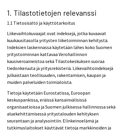
v
v
i
i
1. Tilastotietojen relevanssi
c
c
1.1 Tietosisältö ja käyttötarkoitus
e
e
.
.
Liikevaihtokuvaajat ovat indeksejä, jotka kuvaavat
kuukausitasolla yritysten liiketoiminnan kehitystä.
Indeksien laskennassa käytetään lähes koko Suomen
yritystoiminnan kattavaa Verohallinnon
kausiveroaineistoa sekä Tilastokeskuksen suoraa
tiedonkeruuta ja yritysrekisteriä. Liikevaihtoindeksejä
julkaistaan teollisuuden, rakentamisen, kaupan ja
muiden palveluiden toimialoista.
Tietoja käytetään Eurostatissa, Euroopan
keskuspankissa, eräissä kansainvälisissä
organisaatioissa ja Suomen julkisessa hallinnossa sekä
aluekehittämisessä yritystalouden kehityksen
seurantaan ja analysointiin. Elinkeinoelämä ja
tutkimuslaitokset käyttävät tietoja markkinoiden ja