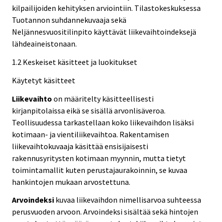
kilpailijoiden kehityksen arviointiin. Tilastokeskuksessa
Tuotannon suhdannekuvaaja sekä
Neljännesvuositilinpito käyttävät liikevaihtoindeksejä
lähdeaineistonaan.
1.2 Keskeiset käsitteet ja luokitukset
Käytetyt käsitteet
Liikevaihto
on määritelty käsitteellisesti
kirjanpitolaissa eikä se sisällä arvonlisäveroa.
Teollisuudessa tarkastellaan koko liikevaihdon lisäksi
kotimaan- ja vientiliikevaihtoa. Rakentamisen
liikevaihtokuvaaja käsittää ensisijaisesti
rakennusyritysten kotimaan myynnin, mutta tietyt
toimintamallit kuten perustajaurakoinnin, se kuvaa
hankintojen mukaan arvostettuna.
Arvoindeksi
kuvaa liikevaihdon nimellisarvoa suhteessa
perusvuoden arvoon. Arvoindeksi sisältää sekä hintojen