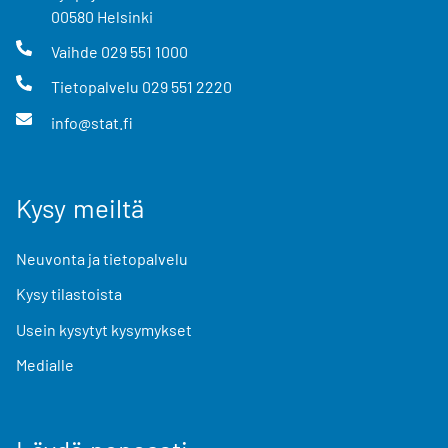
00580
Helsinki
Vaihde
029 551 1000
Tietopalvelu
029 551 2220
info@stat.fi
Kysy meiltä
Neuvonta ja tietopalvelu
Kysy tilastoista
Usein kysytyt kysymykset
Medialle