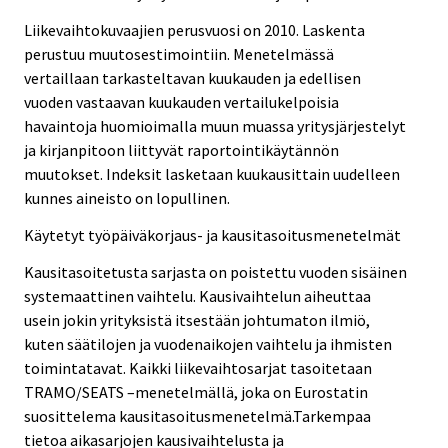
Liikevaihtokuvaajien perusvuosi on 2010. Laskenta
perustuu muutosestimointiin. Menetelmässä
vertaillaan tarkasteltavan kuukauden ja edellisen
vuoden vastaavan kuukauden vertailukelpoisia
havaintoja huomioimalla muun muassa yritysjärjestelyt
ja kirjanpitoon liittyvät raportointikäytännön
muutokset. Indeksit lasketaan kuukausittain uudelleen
kunnes aineisto on lopullinen.
Käytetyt työpäiväkorjaus- ja kausitasoitusmenetelmät
Kausitasoitetusta sarjasta on poistettu vuoden sisäinen
systemaattinen vaihtelu. Kausivaihtelun aiheuttaa
usein jokin yrityksistä itsestään johtumaton ilmiö,
kuten säätilojen ja vuodenaikojen vaihtelu ja ihmisten
toimintatavat. Kaikki liikevaihtosarjat tasoitetaan
TRAMO/SEATS –menetelmällä, joka on Eurostatin
suosittelema kausitasoitusmenetelmä.Tarkempaa
tietoa aikasarjojen kausivaihtelusta ja