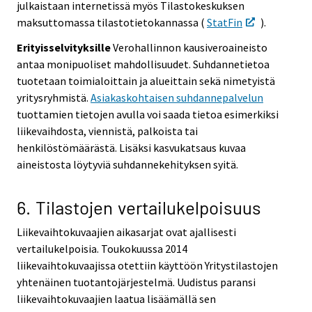
julkaistaan internetissä myös Tilastokeskuksen
maksuttomassa tilastotietokannassa (
StatFin
).
Erityisselvityksille
Verohallinnon kausiveroaineisto
antaa monipuoliset mahdollisuudet. Suhdannetietoa
tuotetaan toimialoittain ja alueittain sekä nimetyistä
yritysryhmistä.
Asiakaskohtaisen suhdannepalvelun
tuottamien tietojen avulla voi saada tietoa esimerkiksi
liikevaihdosta, viennistä, palkoista tai
henkilöstömäärästä. Lisäksi kasvukatsaus kuvaa
aineistosta löytyviä suhdannekehityksen syitä.
6. Tilastojen vertailukelpoisuus
Liikevaihtokuvaajien aikasarjat ovat ajallisesti
vertailukelpoisia. Toukokuussa 2014
liikevaihtokuvaajissa otettiin käyttöön Yritystilastojen
yhtenäinen tuotantojärjestelmä. Uudistus paransi
liikevaihtokuvaajien laatua lisäämällä sen