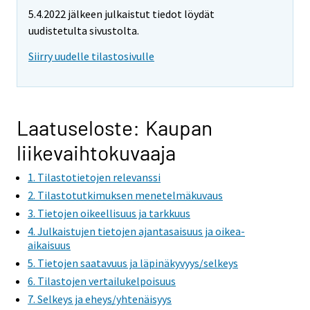
e
e
5.4.2022 jälkeen julkaistut tiedot löydät
m
m
uudistetulta sivustolta.
o
o
v
v
Siirry uudelle tilastosivulle
i
i
n
n
g
g
t
t
Laatuseloste: Kaupan
o
o
liikevaihtokuvaaja
a
a
n
n
1. Tilastotietojen relevanssi
o
o
2. Tilastotutkimuksen menetelmäkuvaus
t
t
3. Tietojen oikeellisuus ja tarkkuus
h
h
4. Julkaistujen tietojen ajantasaisuus ja oikea-
e
e
aikaisuus
r
r
5. Tietojen saatavuus ja läpinäkyvyys/selkeys
s
s
6. Tilastojen vertailukelpoisuus
e
e
7. Selkeys ja eheys/yhtenäisyys
r
r