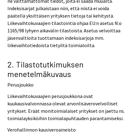
ne välttämättömät tiedot, joita ei saada muualta.
Indeksisarjat julkaistaan niin, että niistä ei voida
päätellä yksittäisen yrityksen tietoja tai kehitystä.
Liikevaihtokuvaajien tilastointia ohjaa EU:n asetus N:o
1165/98 lyhyen aikavälin tilastoista. Asetus velvoittaa
jäsenvaltioita tuottamaan indeksisarjoja mm.
liikevaihtotiedoista tietyiltä toimialoilta.
2. Tilastotutkimuksen
menetelmäkuvaus
Perusjoukko
Liikevaihtokuvaajien perusjoukkona ovat
kuukausivalvonnassa olevat arvonlisäverovelvolliset
yritykset. Eräät monitoimialaiset yritykset on jaettu ns.
toimialayksiköihin toimialapuhtauden parantamiseksi.
Verohallinnon kausiveroaineisto