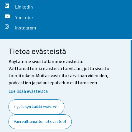
LinkedIn
YouTube
Instagram
Tietoa evästeistä
Yhteystiedot
Käytämme sivustollamme evästeitä.
Palaute
Välttämättömiä evästeitä tarvitaan, jotta sivusto
toimii oikein. Muita evästeitä tarvitaan videoiden,
Käyttöehdot
podcastien ja palautepalvelun esittämiseen.
Tietosuoja
Lue lisää evästeistä.
Saavutettavuus
Hyväksyn kaikki evästeet
Tietoa sivustosta
Vain välttämättömät evästeet
Evästeasetukset