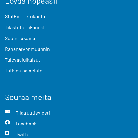
Löydä nopeasti
StatFin-tietokanta
Tilastotietokannat
Suomi lukuina
Rahanarvonmuunnin
Tulevat julkaisut
Tutkimusaineistot
Seuraa meitä
Tilaa uutisviesti
Facebook
Twitter