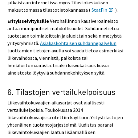
julkaistaan internetissä myös Tilastokeskuksen
maksuttomassa tilastotietokannassa (
StatFin
).
Erityisselvityksille
Verohallinnon kausiveroaineisto
antaa monipuoliset mahdollisuudet. Suhdannetietoa
tuotetaan toimialoittain ja alueittain sekä nimetyistä
yritysryhmistä.
Asiakaskohtaisen suhdannepalvelun
tuottamien tietojen avulla voi saada tietoa esimerkiksi
liikevaihdosta, viennistä, palkoista tai
henkilöstömäärästä. Lisäksi kasvukatsaus kuvaa
aineistosta löytyviä suhdannekehityksen syitä.
6. Tilastojen vertailukelpoisuus
Liikevaihtokuvaajien aikasarjat ovat ajallisesti
vertailukelpoisia. Toukokuussa 2014
liikevaihtokuvaajissa otettiin käyttöön Yritystilastojen
yhtenäinen tuotantojärjestelmä. Uudistus paransi
liikevaihtokuvaajien laatua lisäämällä sen