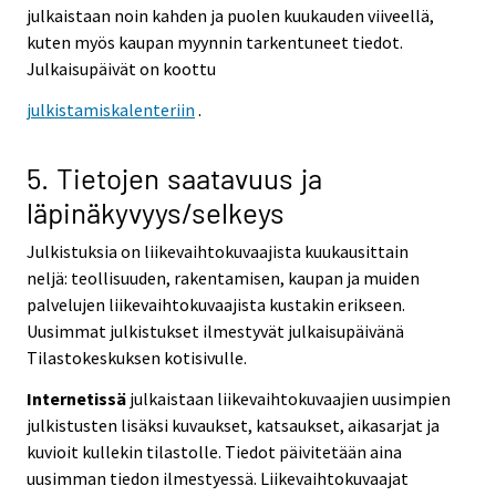
julkaistaan noin kahden ja puolen kuukauden viiveellä,
kuten myös kaupan myynnin tarkentuneet tiedot.
Julkaisupäivät on koottu
julkistamiskalenteriin
.
5. Tietojen saatavuus ja
läpinäkyvyys/selkeys
Julkistuksia on liikevaihtokuvaajista kuukausittain
neljä: teollisuuden, rakentamisen, kaupan ja muiden
palvelujen liikevaihtokuvaajista kustakin erikseen.
Uusimmat julkistukset ilmestyvät julkaisupäivänä
Tilastokeskuksen kotisivulle.
Internetissä
julkaistaan liikevaihtokuvaajien uusimpien
julkistusten lisäksi kuvaukset, katsaukset, aikasarjat ja
kuvioit kullekin tilastolle. Tiedot päivitetään aina
uusimman tiedon ilmestyessä. Liikevaihtokuvaajat