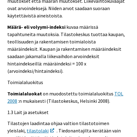
muutokset että määrän muutokset. Liikevaihtokuvaajat
ovat arvoindeksejä. Niiden arvot saadaan suoraan
käytettävistä aineistoista.
Määrä- eli volyymi-indeksi
kuvaa määrissä
tapahtuneita muutoksia. Tilastokeskus tuottaa kaupan,
teollisuuden ja rakentamisen toimialoista
määräindeksit. Kaupan ja rakentamisen määräindeksit
saadaan jakamalla liikevaihdon arvoindeksit
hintaindekseillä: määräindeksi = 100 x
(arvoindeksi/hintaindeksi).
Toimialaluokitus
Toimialaluokat
on muodostettu toimialaluokitus
TOL
2008
:n mukaisesti (Tilastokeskus, Helsinki 2008).
1.3 Lait ja asetukset
Tilastojen laadintaa ohjaa valtion tilastotoimen
yleislaki,
tilastolaki
. Tiedonantajilta kerätään vain