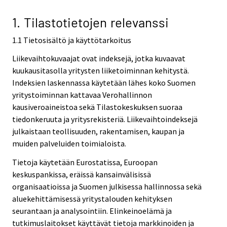
v
v
i
i
1. Tilastotietojen relevanssi
c
c
1.1 Tietosisältö ja käyttötarkoitus
e
e
.
.
Liikevaihtokuvaajat ovat indeksejä, jotka kuvaavat
kuukausitasolla yritysten liiketoiminnan kehitystä.
Indeksien laskennassa käytetään lähes koko Suomen
yritystoiminnan kattavaa Verohallinnon
kausiveroaineistoa sekä Tilastokeskuksen suoraa
tiedonkeruuta ja yritysrekisteriä. Liikevaihtoindeksejä
julkaistaan teollisuuden, rakentamisen, kaupan ja
muiden palveluiden toimialoista.
Tietoja käytetään Eurostatissa, Euroopan
keskuspankissa, eräissä kansainvälisissä
organisaatioissa ja Suomen julkisessa hallinnossa sekä
aluekehittämisessä yritystalouden kehityksen
seurantaan ja analysointiin. Elinkeinoelämä ja
tutkimuslaitokset käyttävät tietoja markkinoiden ja