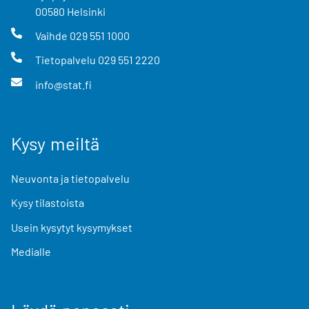
00580
Helsinki
Vaihde
029 551 1000
Tietopalvelu
029 551 2220
info@stat.fi
Kysy meiltä
Neuvonta ja tietopalvelu
Kysy tilastoista
Usein kysytyt kysymykset
Medialle