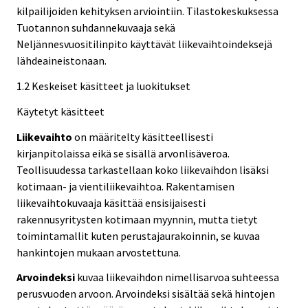
kilpailijoiden kehityksen arviointiin. Tilastokeskuksessa
Tuotannon suhdannekuvaaja sekä
Neljännesvuositilinpito käyttävät liikevaihtoindeksejä
lähdeaineistonaan.
1.2 Keskeiset käsitteet ja luokitukset
Käytetyt käsitteet
Liikevaihto
on määritelty käsitteellisesti
kirjanpitolaissa eikä se sisällä arvonlisäveroa.
Teollisuudessa tarkastellaan koko liikevaihdon lisäksi
kotimaan- ja vientiliikevaihtoa. Rakentamisen
liikevaihtokuvaaja käsittää ensisijaisesti
rakennusyritysten kotimaan myynnin, mutta tietyt
toimintamallit kuten perustajaurakoinnin, se kuvaa
hankintojen mukaan arvostettuna.
Arvoindeksi
kuvaa liikevaihdon nimellisarvoa suhteessa
perusvuoden arvoon. Arvoindeksi sisältää sekä hintojen