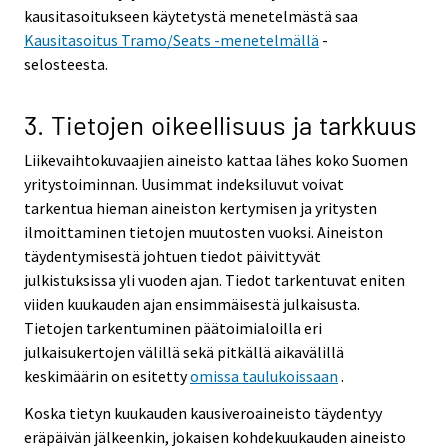
kausitasoitukseen käytetystä menetelmästä saa
Kausitasoitus Tramo/Seats -menetelmällä
-
selosteesta.
3. Tietojen oikeellisuus ja tarkkuus
Liikevaihtokuvaajien aineisto kattaa lähes koko Suomen
yritystoiminnan. Uusimmat indeksiluvut voivat
tarkentua hieman aineiston kertymisen ja yritysten
ilmoittaminen tietojen muutosten vuoksi. Aineiston
täydentymisestä johtuen tiedot päivittyvät
julkistuksissa yli vuoden ajan. Tiedot tarkentuvat eniten
viiden kuukauden ajan ensimmäisestä julkaisusta.
Tietojen tarkentuminen päätoimialoilla eri
julkaisukertojen välillä sekä pitkällä aikavälillä
keskimäärin on esitetty
omissa taulukoissaan
.
Koska tietyn kuukauden kausiveroaineisto täydentyy
eräpäivän jälkeenkin, jokaisen kohdekuukauden aineisto