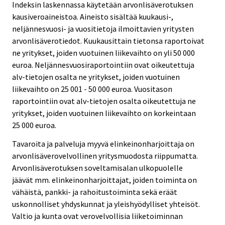
Indeksin laskennassa käytetään arvonlisäverotuksen
kausiveroaineistoa. Aineisto sisältää kuukausi-,
neljännesvuosi- ja vuositietoja ilmoittavien yritysten
arvonlisäverotiedot. Kuukausittain tietonsa raportoivat
ne yritykset, joiden vuotuinen liikevaihto on yli 50 000
euroa. Neljännesvuosiraportointiin ovat oikeutettuja
alv-tietojen osalta ne yritykset, joiden vuotuinen
liikevaihto on 25 001 - 50 000 euroa. Vuositason
raportointiin ovat alv-tietojen osalta oikeutettuja ne
yritykset, joiden vuotuinen liikevaihto on korkeintaan
25 000 euroa.
Tavaroita ja palveluja myyvä elinkeinonharjoittaja on
arvonlisäverovelvollinen yritysmuodosta riippumatta.
Arvonlisäverotuksen soveltamisalan ulkopuolelle
jäävät mm. elinkeinonharjoittajat, joiden toiminta on
vähäistä, pankki- ja rahoitustoiminta sekä eräät
uskonnolliset yhdyskunnat ja yleishyödylliset yhteisöt.
Valtio ja kunta ovat verovelvollisia liiketoiminnan