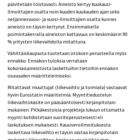
päivitetään toistuvasti. Aineisto kertyy kuukausi-
ilmoittajien osalta noin kuuden kuukauden ajan sekä
neljännesvuosi- ja vuosi-ilmoittajien osalta kunnes
aineisto on täysin kertynyt. Ensimmäisellä
poimintakerralla aineiston kattavuus on keskimäärin 90
% yritysten liikevaihdolla mitattuna.
Vähittäiskaupasta tuotetaan otoksen perusteella myös
ennakko. Ennakon tuloksia verrataan
kokonaisaineistosta laskettuihin tietoihin ennakon
osuvuuden määrittelemiseksi.
Mitattavat muuttujat (liikevaihto ja toimiala) vastaavat
hyvin Eurostatin määritelmiä. Myyntitiedustelun
liikevaihtokäsite on pääsääntöisesti kirjanpitolain
mukainen. Pitkäkestoisia projekteja lukuun ottamatta
myynti kohdistetaan suoriteperusteisesti eli
laskutuksen mukaisesti. Kausiveroilmoituksesta
laskettava liikevaihto ei täysin vastaa kirjanpitolain
mukaista liikevaihtoa, koska se voi sisältää mm.