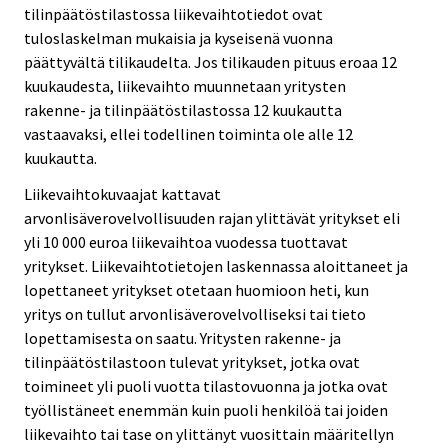
tilinpäätöstilastossa liikevaihtotiedot ovat
tuloslaskelman mukaisia ja kyseisenä vuonna
päättyvältä tilikaudelta. Jos tilikauden pituus eroaa 12
kuukaudesta, liikevaihto muunnetaan yritysten
rakenne- ja tilinpäätöstilastossa 12 kuukautta
vastaavaksi, ellei todellinen toiminta ole alle 12
kuukautta.
Liikevaihtokuvaajat kattavat
arvonlisäverovelvollisuuden rajan ylittävät yritykset eli
yli 10 000 euroa liikevaihtoa vuodessa tuottavat
yritykset. Liikevaihtotietojen laskennassa aloittaneet ja
lopettaneet yritykset otetaan huomioon heti, kun
yritys on tullut arvonlisäverovelvolliseksi tai tieto
lopettamisesta on saatu. Yritysten rakenne- ja
tilinpäätöstilastoon tulevat yritykset, jotka ovat
toimineet yli puoli vuotta tilastovuonna ja jotka ovat
työllistäneet enemmän kuin puoli henkilöä tai joiden
liikevaihto tai tase on ylittänyt vuosittain määritellyn