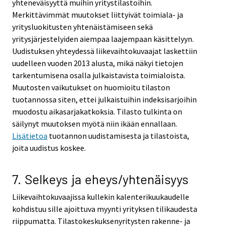
yhteneväisyyttä muihin yritystilastoihin.
Merkittävimmät muutokset liittyivät toimiala- ja
yritysluokitusten yhtenäistämiseen sekä
yritysjärjestelyiden aiempaa laajempaan käsittelyyn.
Uudistuksen yhteydessä liikevaihtokuvaajat laskettiin
uudelleen vuoden 2013 alusta, mikä näkyi tietojen
tarkentumisena osalla julkaistavista toimialoista.
Muutosten vaikutukset on huomioitu tilaston
tuotannossa siten, ettei julkaistuihin indeksisarjoihin
muodostu aikasarjakatkoksia. Tilasto tulkinta on
säilynyt muutoksen myötä niin ikään ennallaan.
Lisätietoa
tuotannon uudistamisesta ja tilastoista,
joita uudistus koskee.
7. Selkeys ja eheys/yhtenäisyys
Liikevaihtokuvaajissa kullekin kalenterikuukaudelle
kohdistuu sille ajoittuva myynti yrityksen tilikaudesta
riippumatta. Tilastokeskuksenyritysten rakenne- ja