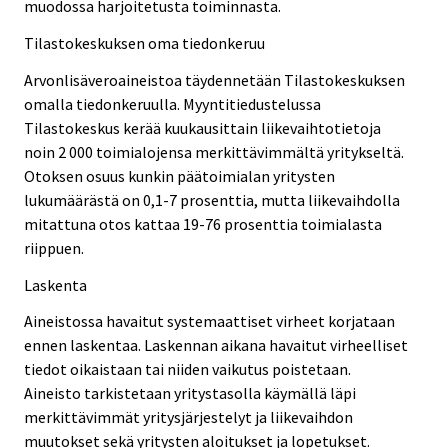
muodossa harjoitetusta toiminnasta.
Tilastokeskuksen oma tiedonkeruu
Arvonlisäveroaineistoa täydennetään Tilastokeskuksen
omalla tiedonkeruulla. Myyntitiedustelussa
Tilastokeskus kerää kuukausittain liikevaihtotietoja
noin 2 000 toimialojensa merkittävimmältä yritykseltä.
Otoksen osuus kunkin päätoimialan yritysten
lukumäärästä on 0,1-7 prosenttia, mutta liikevaihdolla
mitattuna otos kattaa 19-76 prosenttia toimialasta
riippuen.
Laskenta
Aineistossa havaitut systemaattiset virheet korjataan
ennen laskentaa. Laskennan aikana havaitut virheelliset
tiedot oikaistaan tai niiden vaikutus poistetaan.
Aineisto tarkistetaan yritystasolla käymällä läpi
merkittävimmät yritysjärjestelyt ja liikevaihdon
muutokset sekä yritysten aloitukset ja lopetukset.