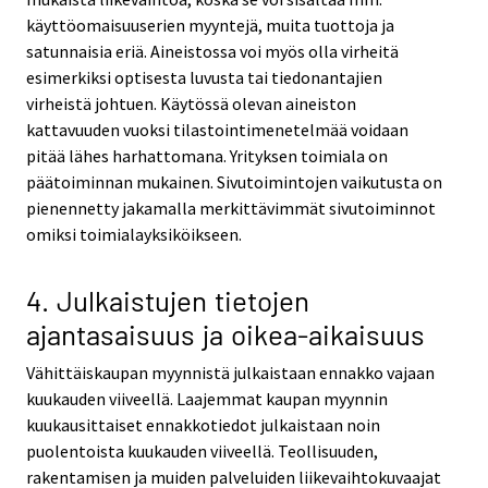
käyttöomaisuuserien myyntejä, muita tuottoja ja
satunnaisia eriä. Aineistossa voi myös olla virheitä
esimerkiksi optisesta luvusta tai tiedonantajien
virheistä johtuen. Käytössä olevan aineiston
kattavuuden vuoksi tilastointimenetelmää voidaan
pitää lähes harhattomana. Yrityksen toimiala on
päätoiminnan mukainen. Sivutoimintojen vaikutusta on
pienennetty jakamalla merkittävimmät sivutoiminnot
omiksi toimialayksiköikseen.
4. Julkaistujen tietojen
ajantasaisuus ja oikea-aikaisuus
Vähittäiskaupan myynnistä julkaistaan ennakko vajaan
kuukauden viiveellä. Laajemmat kaupan myynnin
kuukausittaiset ennakkotiedot julkaistaan noin
puolentoista kuukauden viiveellä. Teollisuuden,
rakentamisen ja muiden palveluiden liikevaihtokuvaajat