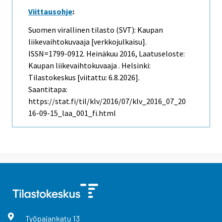
Viittausohje
:
Suomen virallinen tilasto (SVT): Kaupan
liikevaihtokuvaaja [verkkojulkaisu].
ISSN=1799-0912.
Heinäkuu
2016, Laatuseloste:
Kaupan liikevaihtokuvaaja . Helsinki:
Tilastokeskus [viitattu: 6.8.2026].
Saantitapa:
https://stat.fi/til/klv/2016/07/klv_2016_07_20
16-09-15_laa_001_fi.html
Työpajankatu
13