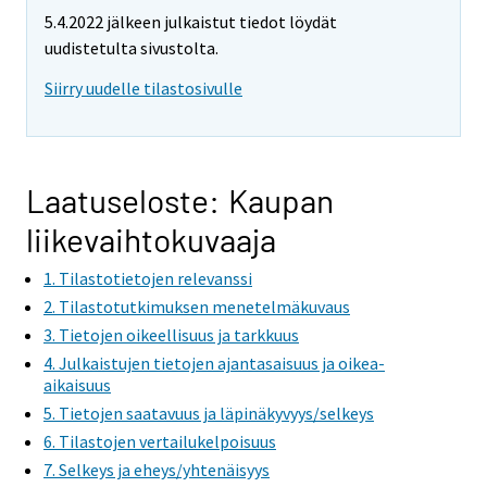
e
e
5.4.2022 jälkeen julkaistut tiedot löydät
m
m
uudistetulta sivustolta.
o
o
v
v
Siirry uudelle tilastosivulle
i
i
n
n
g
g
t
t
Laatuseloste: Kaupan
o
o
liikevaihtokuvaaja
a
a
n
n
1. Tilastotietojen relevanssi
o
o
2. Tilastotutkimuksen menetelmäkuvaus
t
t
3. Tietojen oikeellisuus ja tarkkuus
h
h
4. Julkaistujen tietojen ajantasaisuus ja oikea-
e
e
aikaisuus
r
r
5. Tietojen saatavuus ja läpinäkyvyys/selkeys
s
s
6. Tilastojen vertailukelpoisuus
e
e
7. Selkeys ja eheys/yhtenäisyys
r
r