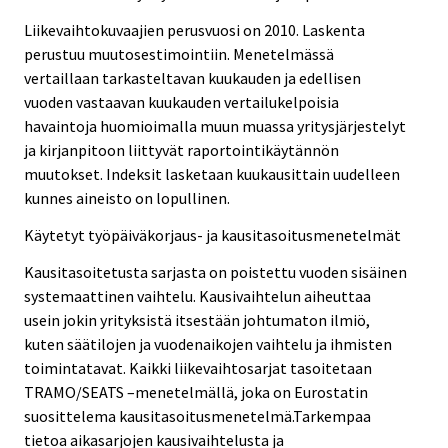
Liikevaihtokuvaajien perusvuosi on 2010. Laskenta
perustuu muutosestimointiin. Menetelmässä
vertaillaan tarkasteltavan kuukauden ja edellisen
vuoden vastaavan kuukauden vertailukelpoisia
havaintoja huomioimalla muun muassa yritysjärjestelyt
ja kirjanpitoon liittyvät raportointikäytännön
muutokset. Indeksit lasketaan kuukausittain uudelleen
kunnes aineisto on lopullinen.
Käytetyt työpäiväkorjaus- ja kausitasoitusmenetelmät
Kausitasoitetusta sarjasta on poistettu vuoden sisäinen
systemaattinen vaihtelu. Kausivaihtelun aiheuttaa
usein jokin yrityksistä itsestään johtumaton ilmiö,
kuten säätilojen ja vuodenaikojen vaihtelu ja ihmisten
toimintatavat. Kaikki liikevaihtosarjat tasoitetaan
TRAMO/SEATS –menetelmällä, joka on Eurostatin
suosittelema kausitasoitusmenetelmä.Tarkempaa
tietoa aikasarjojen kausivaihtelusta ja