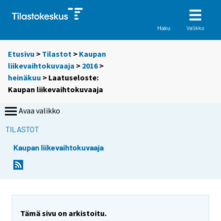
Valikko
Haku
Etusivu
>
Tilastot
>
Kaupan
liikevaihtokuvaaja
>
2016
>
heinäkuu
> Laatuseloste:
Kaupan liikevaihtokuvaaja
Avaa valikko
TILASTOT
Kaupan liikevaihtokuvaaja
Y
Y
o
o
u
u
a
a
r
r
Tämä sivu on arkistoitu.