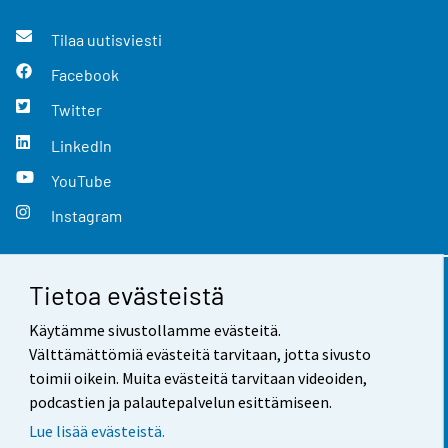
Tilaa uutisviesti
Facebook
Twitter
LinkedIn
YouTube
Instagram
Tietoa evästeistä
Yhteystiedot
Käytämme sivustollamme evästeitä.
Palaute
Välttämättömiä evästeitä tarvitaan, jotta sivusto
toimii oikein. Muita evästeitä tarvitaan videoiden,
Käyttöehdot
podcastien ja palautepalvelun esittämiseen.
Tietosuoja
Lue lisää evästeistä.