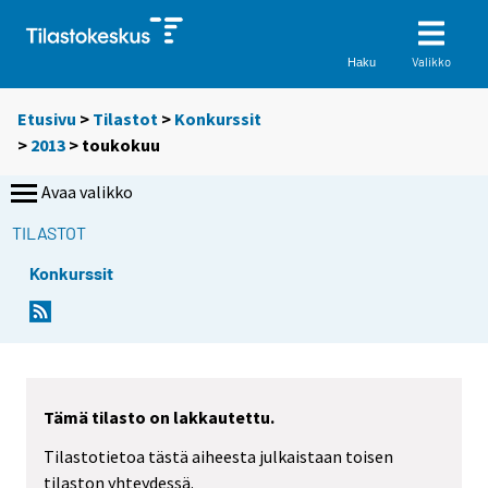
Valikko
Haku
Etusivu
>
Tilastot
>
Konkurssit
>
2013
>
toukokuu
Avaa valikko
TILASTOT
Konkurssit
Tämä tilasto on lakkautettu.
Tilastotietoa tästä aiheesta julkaistaan toisen
tilaston yhteydessä.