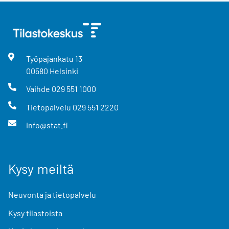
Työpajankatu
13
00580
Helsinki
Vaihde
029 551 1000
Tietopalvelu
029 551 2220
info@stat.fi
Kysy meiltä
Neuvonta ja tietopalvelu
Kysy tilastoista