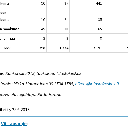
kunta
90
87
441
nuun
kunta
16
21
35
in maakunta
45
38
165
enanmaa
3
3
8
KO MAA
1 398
1 334
7 191
e: Konkurssit 2013, toukokuu. Tilastokeskus
tietoja: Miska Simanainen 09 1734 3788,
oikeus@tilastokeskus.fi
aava tilastojohtaja: Riitta Harala
itetty 25.6.2013
Viittausohje
: