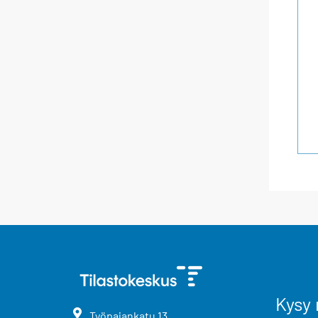
Kysy 
Työpajankatu
13