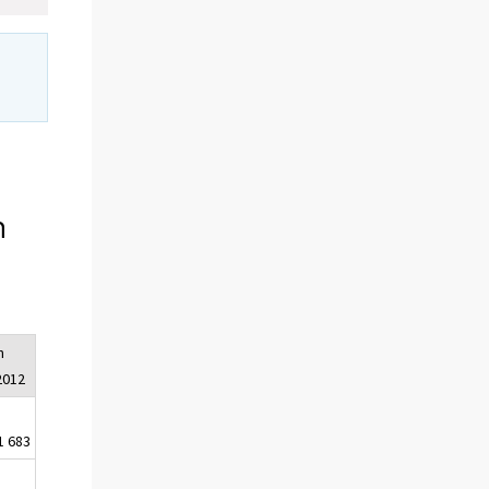
n
n
2012
1 683