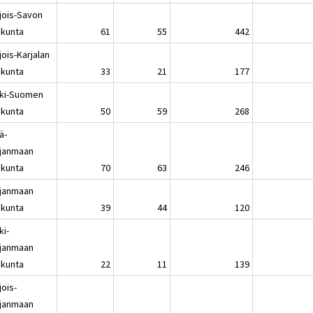
jois-Savon
kunta
61
55
442
ois-Karjalan
kunta
33
21
177
ki-Suomen
kunta
50
59
268
ä-
janmaan
kunta
70
63
246
janmaan
kunta
39
44
120
ki-
janmaan
kunta
22
11
139
jois-
janmaan