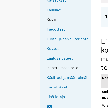
Katsaukset
Taulukot
T
Kuviot
Tiedotteet
Tuote- ja palvelutarjonta
Li
ko
Kuvaus
m
Laatuselosteet
to
Menetelmäselosteet
Käsitteet ja määritelmät
Maa
Luokitukset
Uud
Lisätietoja
maa
Vars