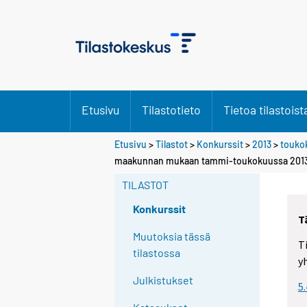
Etusivu
Tilastotieto
Tietoa tilastoist
Etusivu
>
Tilastot
>
Konkurssit
>
2013
>
touko
maakunnan mukaan tammi-toukokuussa 2013 
TILASTOT
Konkurssit
T
Muutoksia tässä
T
tilastossa
y
Julkistukset
5