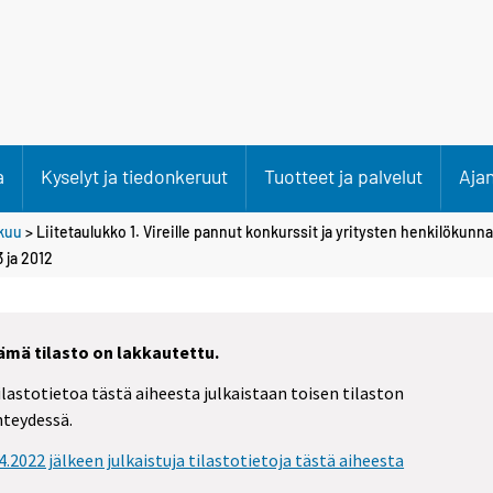
a
Kyselyt ja tiedonkeruut
Tuotteet ja palvelut
Aja
kuu
> Liitetaulukko 1. Vireille pannut konkurssit ja yritysten henkilökun
ja 2012
ämä tilasto on lakkautettu.
ilastotietoa tästä aiheesta julkaistaan toisen tilaston
hteydessä.
.4.2022 jälkeen julkaistuja tilastotietoja tästä aiheesta