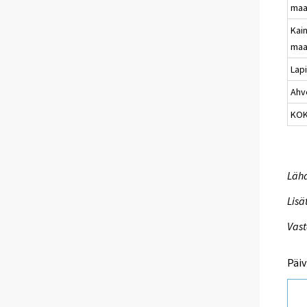
maa
Kai
maa
Lap
Ahv
KO
Lähd
Lisä
Vast
Päiv