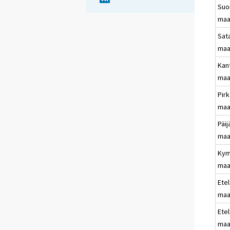
Su
maa
Sat
maa
Kan
maa
Pir
maa
Päi
maa
Kym
maa
Etel
maa
Ete
maa