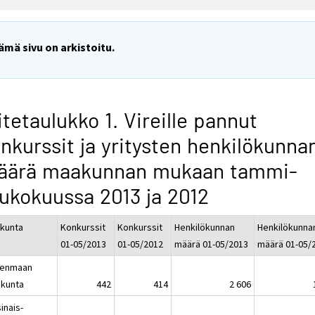
ämä sivu on arkistoitu.
itetaulukko 1. Vireille pannut
nkurssit ja yritysten henkilökunna
äärä maakunnan mukaan tammi-
ukokuussa 2013 ja 2012
kunta
Konkurssit
Konkurssit
Henkilökunnan
Henkilökunna
01-05/2013
01-05/2012
määrä 01-05/2013
määrä 01-05/
enmaan
kunta
442
414
2 606
inais-