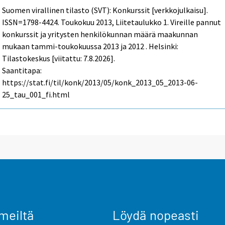
Suomen virallinen tilasto (SVT): Konkurssit [verkkojulkaisu].
ISSN=1798-4424.
Toukokuu
2013, Liitetaulukko 1. Vireille pannut
konkurssit ja yritysten henkilökunnan määrä maakunnan
mukaan tammi-toukokuussa 2013 ja 2012 . Helsinki:
Tilastokeskus [viitattu: 7.8.2026].
Saantitapa:
https://stat.fi/til/konk/2013/05/konk_2013_05_2013-06-
25_tau_001_fi.html
meiltä
Löydä nopeasti