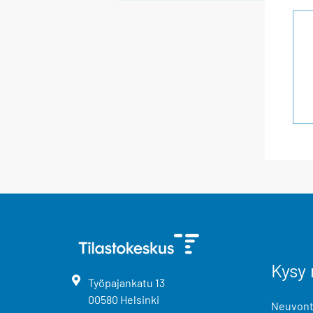
Kysy 
Työpajankatu
13
00580
Helsinki
Neuvonta