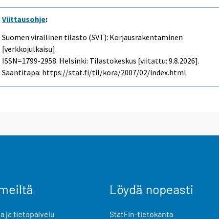
Viittausohje
:
Suomen virallinen tilasto (SVT): Korjausrakentaminen
[verkkojulkaisu].
ISSN=1799-2958. Helsinki: Tilastokeskus [viitattu: 9.8.2026].
Saantitapa: https://stat.fi/til/kora/2007/02/index.html
meiltä
Löydä nopeasti
 ja tietopalvelu
StatFin-tietokanta