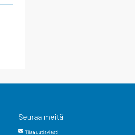
Seuraa meitä
Tilaa uutisviesti