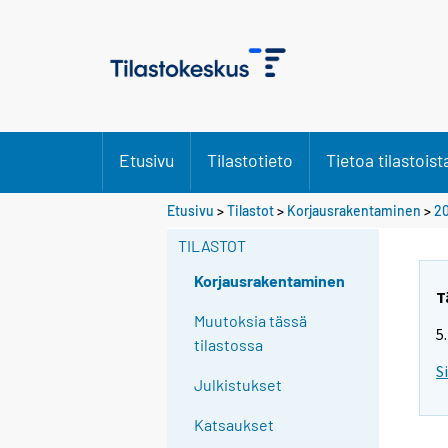
Etusivu
Tilastotieto
Tietoa tilastoist
Etusivu
>
Tilastot
>
Korjausrakentaminen
>
2
TILASTOT
Korjausrakentaminen
T
Muutoksia tässä
5
tilastossa
S
Julkistukset
Katsaukset