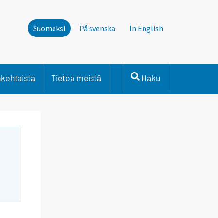
Suomeksi
På svenska
In English
nkohtaista
Tietoa meistä
Haku