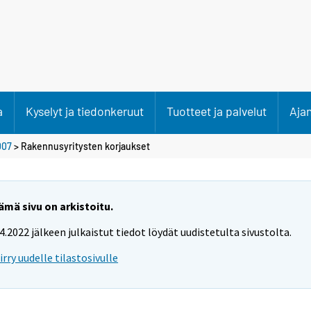
a
Kyselyt ja tiedonkeruut
Tuotteet ja palvelut
Aja
007
>
Rakennusyritysten korjaukset
ämä sivu on arkistoitu.
.4.2022 jälkeen julkaistut tiedot löydät uudistetulta sivustolta.
iirry uudelle tilastosivulle