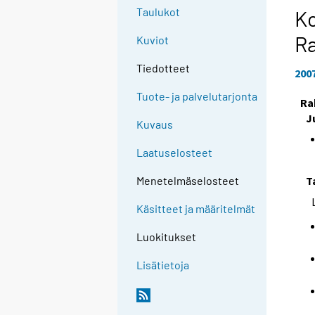
Taulukot
Ko
Ra
Kuviot
Tiedotteet
200
Tuote- ja palvelutarjonta
Ra
J
Kuvaus
Laatuselosteet
T
Menetelmäselosteet
Käsitteet ja määritelmät
Luokitukset
Lisätietoja