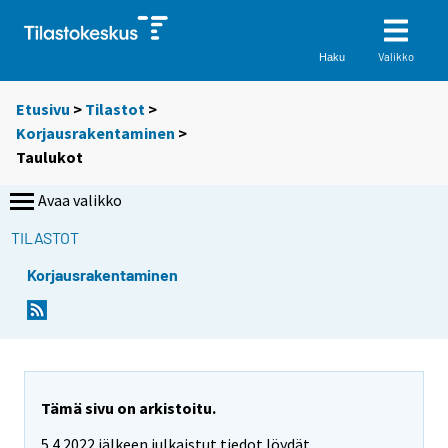
Valikko
Haku
Etusivu
>
Tilastot
>
Korjausrakentaminen
>
Taulukot
Avaa valikko
TILASTOT
Korjausrakentaminen
S
S
i
i
i
i
r
r
r
r
y
y
Tämä sivu on arkistoitu.
t
t
5.4.2022 jälkeen julkaistut tiedot löydät
t
t