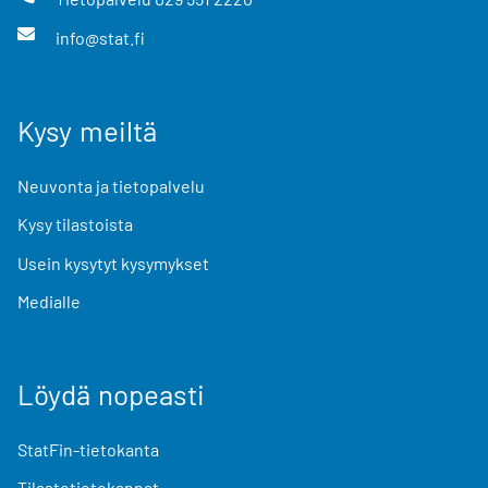
info@stat.fi
Kysy meiltä
Neuvonta ja tietopalvelu
Kysy tilastoista
Usein kysytyt kysymykset
Medialle
Löydä nopeasti
StatFin-tietokanta
Tilastotietokannat