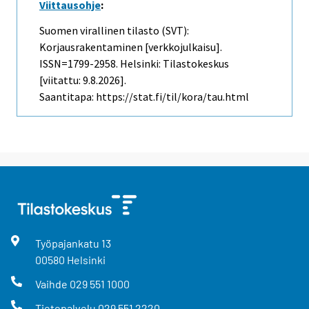
Viittausohje
:
Suomen virallinen tilasto (SVT):
Korjausrakentaminen [verkkojulkaisu].
ISSN=1799-2958. Helsinki: Tilastokeskus
[viitattu: 9.8.2026].
Saantitapa: https://stat.fi/til/kora/tau.html
Työpajankatu
13
00580
Helsinki
Vaihde
029 551 1000
Tietopalvelu
029 551 2220