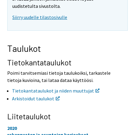
o
o
uudistetulta sivustolta.
i
i
Siirry uudelle tilastosivulle
s
s
e
e
e
e
n
n
p
p
Taulukot
a
a
l
l
v
v
Tietokantataulukot
e
e
l
l
Poimi tarvitsemiasi tietoja taulukoiksi, tarkastele
u
u
tietoja kuvioina, tai lataa dataa käyttöösi.
u
u
n
n
Tietokantataulukot ja niiden muuttujat
.
.
Arkistoidut taulukot
Liitetaulukot
2020
rakennusten ja asuntojen korjaukset