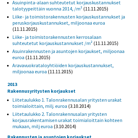
Asuinpinta-alaan suhteutetut korjauskustannukset
talotyypeittäin vuonna 2014, /m²
(11.11.2015)
Liike- ja toimistorakennusten korjauskustannukset ja
peruskorjauskustannukset, miljoonaa euroa
(11.11.2015)
Liike- ja toimistorakennusten kerrosalaan
suhteutetut korjauskustannukset /m²
(11.11.2015)
Asuinrakennusten ja asuntojen korjaukset, miljoonaa
euroa
(11.11.2015)
Aravavuokrataloyhtiöiden korjauskustannukset,
miljoonaa euroa
(11.11.2015)
2013
Rakennusyritysten korjaukset
Liitetaulukko 1. Talonrakennusalan yritysten urakat
toimialoittain, milj. euroa
(3.10.2014)
Liitetaulukko 2. Talonrakennusalan yritysten
korjausrakentamisen urakat toimialoittain kohteen
mukaan, milj euroa
(3.10.2014)
Rakennusten ja asuntojen korjaukset