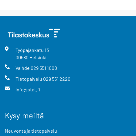
Työpajankatu
13
00580
Helsinki
Vaihde
029 551 1000
Tietopalvelu
029 551 2220
info@stat.fi
Kysy meiltä
Neuvonta ja tietopalvelu