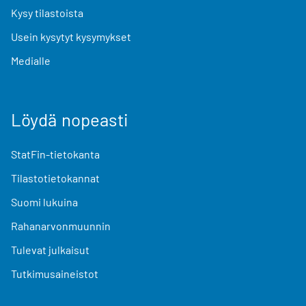
Kysy tilastoista
Usein kysytyt kysymykset
Medialle
Löydä nopeasti
StatFin-tietokanta
Tilastotietokannat
Suomi lukuina
Rahanarvonmuunnin
Tulevat julkaisut
Tutkimusaineistot