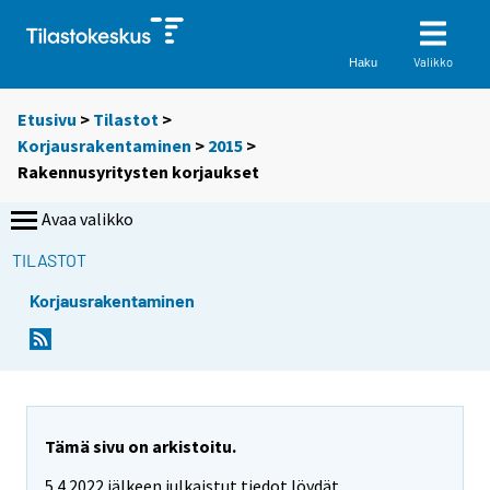
Valikko
Haku
Etusivu
>
Tilastot
>
Korjausrakentaminen
>
2015
>
Rakennusyritysten korjaukset
Avaa valikko
TILASTOT
Korjausrakentaminen
Tämä sivu on arkistoitu.
5.4.2022 jälkeen julkaistut tiedot löydät