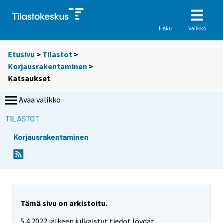
Valikko
Haku
Etusivu
>
Tilastot
>
Korjausrakentaminen
>
Katsaukset
Avaa valikko
TILASTOT
Korjausrakentaminen
Tämä sivu on arkistoitu.
5.4.2022 jälkeen julkaistut tiedot löydät