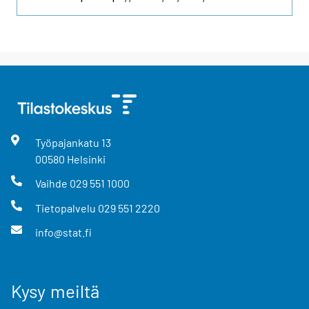
Työpajankatu
13
00580
Helsinki
Vaihde
029 551 1000
Tietopalvelu
029 551 2220
info@stat.fi
Kysy meiltä