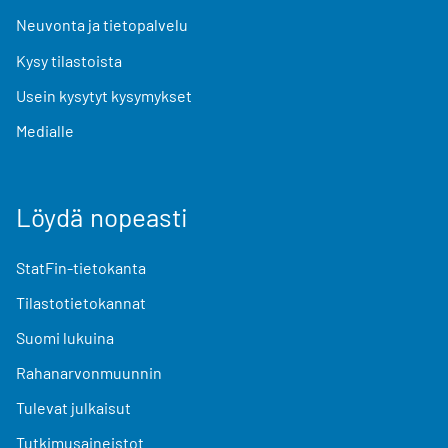
Neuvonta ja tietopalvelu
Kysy tilastoista
Usein kysytyt kysymykset
Medialle
Löydä nopeasti
StatFin-tietokanta
Tilastotietokannat
Suomi lukuina
Rahanarvonmuunnin
Tulevat julkaisut
Tutkimusaineistot