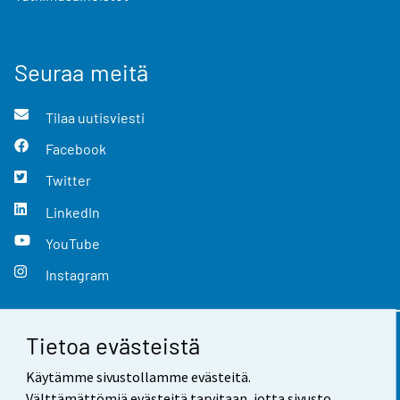
Seuraa meitä
Tilaa uutisviesti
Facebook
Twitter
LinkedIn
YouTube
Instagram
Tietoa evästeistä
Yhteystiedot
Käytämme sivustollamme evästeitä.
Palaute
Välttämättömiä evästeitä tarvitaan, jotta sivusto