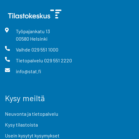
Työpajankatu
13
00580
Helsinki
Vaihde
029 551 1000
Tietopalvelu
029 551 2220
info@stat.fi
Kysy meiltä
Neuvonta ja tietopalvelu
Kysy tilastoista
Usein kysytyt kysymykset