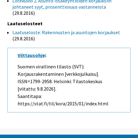
Liitekuvio 2. Asunto-osakeyhtiöiden korjauksiin
johtaneet syyt, prosenttiosuus vastanneista
(29.8.2016)
Laatuselosteet
Laatuseloste: Rakennusten ja asuntojen korjaukset
(29.8.2016)
Viittausohje
:
Suomen virallinen tilasto (SVT):
Korjausrakentaminen [verkkojulkaisu].
ISSN=1799-2958. Helsinki: Tilastokeskus
[viitattu: 9.8.2026].
Saantitapa:
https://stat.fi/til/kora/2015/01/index.html