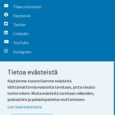
Tilaa uutisviesti
Facebook
Twitter
LinkedIn
YouTube
Instagram
Tietoa evästeistä
Yhteystiedot
Käytämme sivustollamme evästeitä.
Palaute
Välttämättömiä evästeitä tarvitaan, jotta sivusto
toimii oikein. Muita evästeitä tarvitaan videoiden,
Käyttöehdot
podcastien ja palautepalvelun esittämiseen.
Tietosuoja
Lue lisää evästeistä.
Saavutettavuus