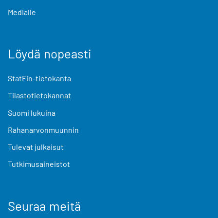
Medialle
Löydä nopeasti
StatFin-tietokanta
Tilastotietokannat
Suomi lukuina
Rahanarvonmuunnin
Tulevat julkaisut
Tutkimusaineistot
Seuraa meitä