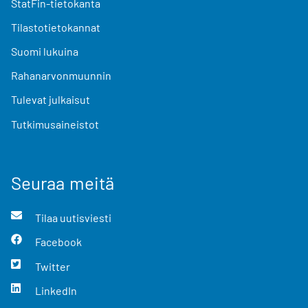
StatFin-tietokanta
Tilastotietokannat
Suomi lukuina
Rahanarvonmuunnin
Tulevat julkaisut
Tutkimusaineistot
Seuraa meitä
Tilaa uutisviesti
Facebook
Twitter
LinkedIn