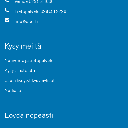
Vaihde
029 551 1000
Tietopalvelu
029 551 2220
info@stat.fi
Kysy meiltä
Neuvonta ja tietopalvelu
Kysy tilastoista
Usein kysytyt kysymykset
Medialle
Löydä nopeasti