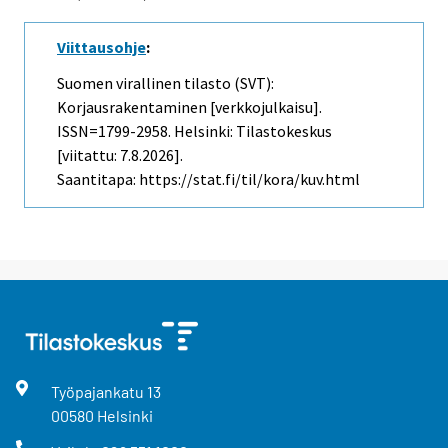
Viittausohje
:
Suomen virallinen tilasto (SVT):
Korjausrakentaminen [verkkojulkaisu].
ISSN=1799-2958. Helsinki: Tilastokeskus
[viitattu: 7.8.2026].
Saantitapa: https://stat.fi/til/kora/kuv.html
Työpajankatu
13
00580
Helsinki