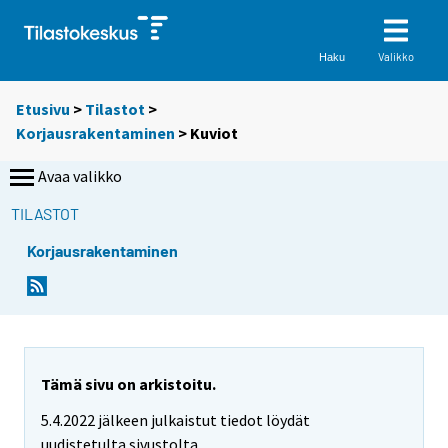
Valikko
Haku
Etusivu
>
Tilastot
>
Korjausrakentaminen
> Kuviot
Avaa valikko
TILASTOT
Korjausrakentaminen
Tämä sivu on arkistoitu.
5.4.2022 jälkeen julkaistut tiedot löydät
uudistetulta sivustolta.