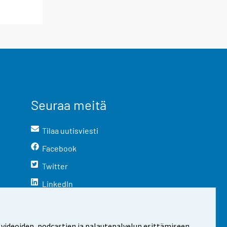
Seuraa meitä
Tilaa uutisviesti
Facebook
Twitter
LinkedIn
YouTube
Instagram
 videoiden, podcastien ja palautepalvelun esittämiseen.