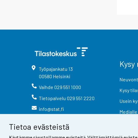
Kysy 
Työpajankatu
13
00580
Helsinki
Neuvonta
Vaihde
029 551 1000
Kysy tila
Tietopalvelu
029 551 2220
Usein ky
info@stat.fi
Medialle
Tietoa evästeistä
Käytämme sivustollamme evästeitä. Välttämättömiä evästeitä t