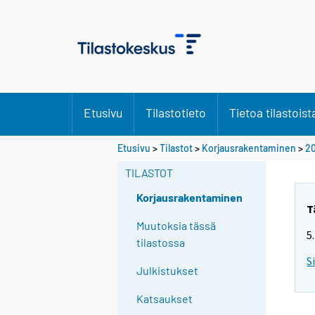
Etusivu
Tilastotieto
Tietoa tilastoist
Etusivu
>
Tilastot
>
Korjausrakentaminen
>
20
TILASTOT
Korjausrakentaminen
T
Muutoksia tässä
5
tilastossa
S
Julkistukset
Katsaukset