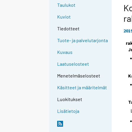
Taulukot
Ko
ra
Kuviot
Tiedotteet
201
Tuote- ja palvelutarjonta
ra
J
Kuvaus
Laatuselosteet
K
Menetelmäselosteet
Käsitteet ja määritelmät
Luokitukset
T
Lisätietoja