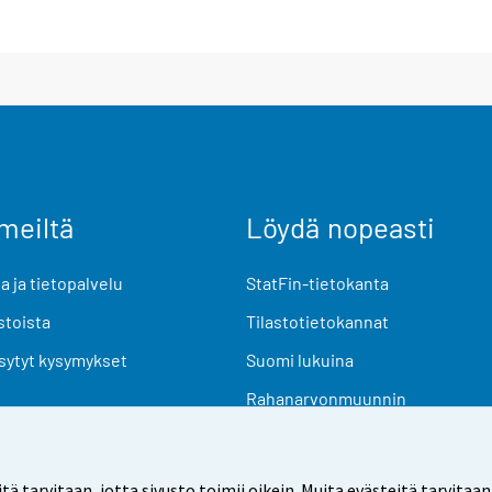
meiltä
Löydä nopeasti
 ja tietopalvelu
StatFin-tietokanta
stoista
Tilastotietokannat
sytyt kysymykset
Suomi lukuina
Rahanarvonmuunnin
Tulevat julkaisut
Tutkimusaineistot
arvitaan, jotta sivusto toimii oikein. Muita evästeitä tarvitaan