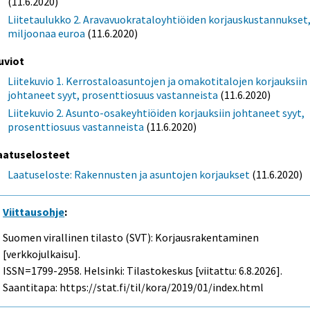
(11.6.2020)
Liitetaulukko 2. Aravavuokrataloyhtiöiden korjauskustannukset
miljoonaa euroa
(11.6.2020)
uviot
Liitekuvio 1. Kerrostaloasuntojen ja omakotitalojen korjauksiin
johtaneet syyt, prosenttiosuus vastanneista
(11.6.2020)
Liitekuvio 2. Asunto-osakeyhtiöiden korjauksiin johtaneet syyt,
prosenttiosuus vastanneista
(11.6.2020)
aatuselosteet
Laatuseloste: Rakennusten ja asuntojen korjaukset
(11.6.2020)
Viittausohje
:
Suomen virallinen tilasto (SVT): Korjausrakentaminen
[verkkojulkaisu].
ISSN=1799-2958. Helsinki: Tilastokeskus [viitattu: 6.8.2026].
Saantitapa: https://stat.fi/til/kora/2019/01/index.html