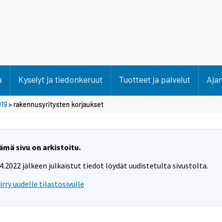
a
Kyselyt ja tiedonkeruut
Tuotteet ja palvelut
Aja
19
>
rakennusyritysten korjaukset
ämä sivu on arkistoitu.
.4.2022 jälkeen julkaistut tiedot löydät uudistetulta sivustolta.
iirry uudelle tilastosivulle