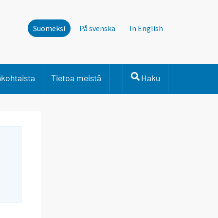
Suomeksi
På svenska
In English
nkohtaista
Tietoa meistä
Haku