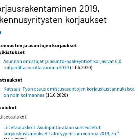
rjausrakentaminen 2019,
kennusyritysten korjaukset
9
kennusten ja asuntojen korjaukset
ulkistukset
Asunnon omistajat ja asunto-osakeyhtiöt korjasivat 6,0
miljardilla eurolla vuonna 2019
(11.6.2020)
atsaukset
Katsaus: Työn osuus omistusasuntojen korjauskustannuksista
on noin kolmannes
(11.6.2020)
aulukot
Liitetaulukot
Liitetaulukko 1. Asuinpinta-alaan suhteutetut
korjauskustannukset talotyypeittäin vuonna 2019, /m²