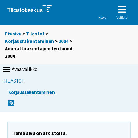
Valikko
Haku
Etusivu
>
Tilastot
>
Korjausrakentaminen
>
2004
>
Ammattirakentajien työtunnit
2004
Avaa valikko
TILASTOT
Korjausrakentaminen
Tämä sivu on arkistoitu.