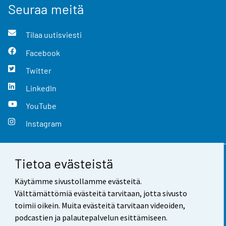
Seuraa meitä
Tilaa uutisviesti
Facebook
Twitter
LinkedIn
YouTube
Instagram
Tietoa evästeistä
Yhteystiedot
Käytämme sivustollamme evästeitä.
Palaute
Välttämättömiä evästeitä tarvitaan, jotta sivusto
toimii oikein. Muita evästeitä tarvitaan videoiden,
Käyttöehdot
podcastien ja palautepalvelun esittämiseen.