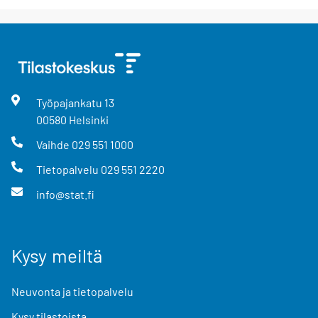
Työpajankatu
13
00580
Helsinki
Vaihde
029 551 1000
Tietopalvelu
029 551 2220
info@stat.fi
Kysy meiltä
Neuvonta ja tietopalvelu
Kysy tilastoista